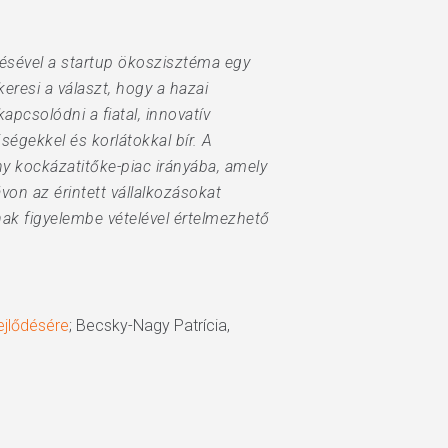
ésével a startup ökoszisztéma egy
eresi a választ, hogy a hazai
pcsolódni a fiatal, innovatív
ségekkel és korlátokkal bír. A
 kockázatitőke-piac irányába, amely
on az érintett vállalkozásokat
ak figyelembe vételével értelmezhető
ejlődésére
; Becsky-Nagy Patrícia,