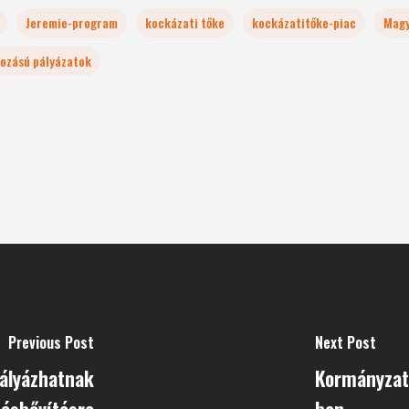
Jeremie-program
kockázati tőke
kockázatitőke-piac
Magy
rozású pályázatok
Previous Post
Next Post
pályázhatnak
Kormányzati
tásbővítésre
ben