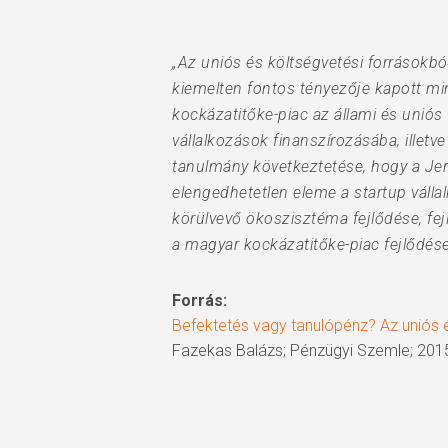
„Az uniós és költségvetési forrásokb
kiemelten fontos tényezője kapott min
kockázatitőke-piac az állami és uniós
vállalkozások finanszírozásába, illetv
tanulmány következtetése, hogy a Je
elengedhetetlen eleme a startup válla
körülvevő ökoszisztéma fejlődése, fe
a magyar kockázatitőke-piac fejlődése, 
Forrás:
Befektetés vagy tanulópénz? Az uniós 
Fazekas Balázs; Pénzügyi Szemle; 2015