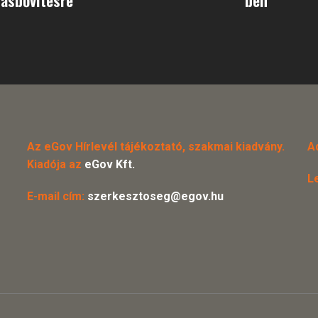
Az eGov Hírlevél tájékoztató, szakmai kiadvány.
A
Kiadója az
eGov Kft.
L
E-mail cím:
szerkesztoseg@egov.hu