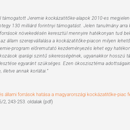
ól támogatott Jeremie kockázatitőke-alapok 2010-es megjelen
tegy 130 milliárd forintnyi támogatást. Jelen tanulmány arra k
 források növekedésén keresztül mennyire hatékonyan tud beka
e az állam szerepvállalása a kockázatitőke-piacon milyen lehető
remie-program előremutató kezdeményezés lehet egy hatékony
lkozások iparági szintű sikerességének, ugyanakkor hosszú táv
jlesztése egyaránt szükséges. Ezen ökoszisztéma adottságain
illetve annak korlátai.”
és állami források hatása a magyarországi kockázatitőke-piac f
/2, 243-253. oldalak (pdf)