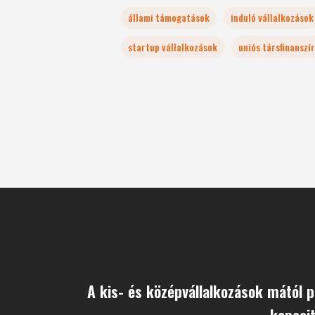
állami támogatások
induló vállalkozások
startup vállalkozások
uniós társfinanszí
A kis- és középvállalkozások mától 
kapaci