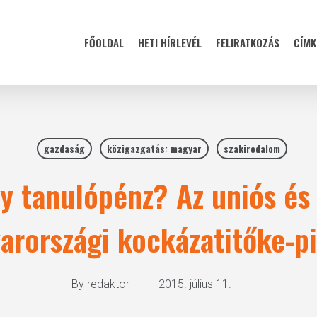
FŐOLDAL
HETI HÍRLEVÉL
FELIRATKOZÁS
CÍMK
gazdaság
közigazgatás: magyar
szakirodalom
y tanulópénz? Az uniós és 
arországi kockázatitőke-pi
By
redaktor
2015. július 11.