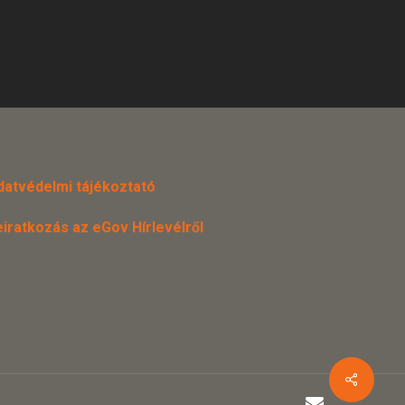
datvédelmi tájékoztató
eiratkozás az eGov Hírlevélről
email