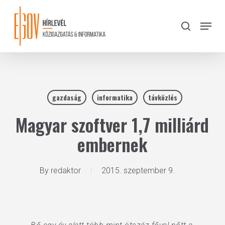
Skip
to
Menu
search
main
Close
content
Menu
gazdaság
informatika
távközlés
Magyar szoftver 1,7 milliárd
embernek
By
redaktor
2015. szeptember 9.