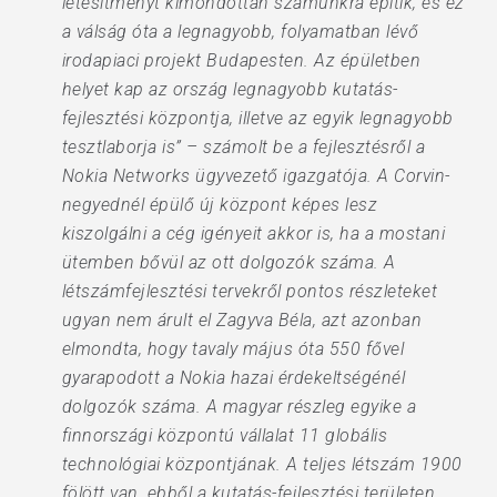
létesítményt kimondottan számunkra építik, és ez
a válság óta a legnagyobb, folyamatban lévő
irodapiaci projekt Budapesten. Az épületben
helyet kap az ország legnagyobb kutatás-
fejlesztési központja, illetve az egyik legnagyobb
tesztlaborja is” – számolt be a fejlesztésről a
Nokia Networks ügyvezető igazgatója. A Corvin-
negyednél épülő új központ képes lesz
kiszolgálni a cég igényeit akkor is, ha a mostani
ütemben bővül az ott dolgozók száma. A
létszámfejlesztési tervekről pontos részleteket
ugyan nem árult el Zagyva Béla, azt azonban
elmondta, hogy tavaly május óta 550 fővel
gyarapodott a Nokia hazai érdekeltségénél
dolgozók száma. A magyar részleg egyike a
finnországi központú vállalat 11 globális
technológiai központjának. A teljes létszám 1900
fölött van, ebből a kutatás-fejlesztési területen