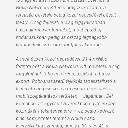
„Bő egy év alatt több mint ötszáz fővel nőtt a
Nokia Networks Kft.-nél dolgozók száma, a
társaság bevétele pedig közel negyedével bővült
tavaly. A cég fejleszti a világ leggyakrabban
használt magyar termékét, most épülő új
irodaházukban pedig az ország legnagyobb
kutatás-fejlesztési központját alakítják ki.
A múlt évben közel negyedével, 21,4 milliárd
forintra nőtt a Nokia Networks Kft. bevétele, a cég
forgalmának több mint 95 százalékát adta az
export. Robbanásszerű fejlődés tapasztalható a
legfejlettebb piacokon a negyedik generációs
mobilszolgáltatások területén – Japánban, Dél-
Koreában, az Egyesült Államokban egyre inkább
közműként tekintenek erre –, ez pedig kedvező
piaci környezetet teremt a Nokia hazai
leányvállalata számára, amely a 3G-s és 4G-s