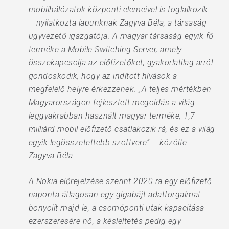
mobilhálózatok központi elemeivel is foglalkozik
– nyilatkozta lapunknak Zagyva Béla, a társaság
ügyvezető igazgatója. A magyar társaság egyik fő
terméke a Mobile Switching Server, amely
összekapcsolja az előfizetőket, gyakorlatilag arról
gondoskodik, hogy az indított hívások a
megfelelő helyre érkezzenek. „A teljes mértékben
Magyarországon fejlesztett megoldás a világ
leggyakrabban használt magyar terméke, 1,7
milliárd mobil-előfizető csatlakozik rá, és ez a világ
egyik legösszetettebb szoftvere” – közölte
Zagyva Béla.
A Nokia előrejelzése szerint 2020-ra egy előfizető
naponta átlagosan egy gigabájt adatforgalmat
bonyolít majd le, a csomóponti utak kapacitása
ezerszeresére nő, a késleltetés pedig egy