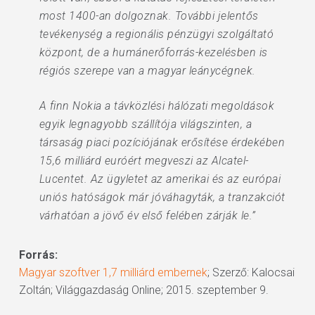
most 1400-an dolgoznak. További jelentős
tevékenység a regionális pénzügyi szolgáltató
központ, de a humánerőforrás-kezelésben is
régiós szerepe van a magyar leánycégnek.
A finn Nokia a távközlési hálózati megoldások
egyik legnagyobb szállítója világszinten, a
társaság piaci pozíciójának erősítése érdekében
15,6 milliárd euróért megveszi az Alcatel-
Lucentet. Az ügyletet az amerikai és az európai
uniós hatóságok már jóváhagyták, a tranzakciót
várhatóan a jövő év első felében zárják le.”
Forrás:
Magyar szoftver 1,7 milliárd embernek
; Szerző: Kalocsai
Zoltán; Világgazdaság Online; 2015. szeptember 9.