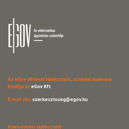
Az eGov Hírlevél tájékoztató, szakmai kiadvány.
Kiadója az
eGov Kft.
E-mail cím:
szerkesztoseg@egov.hu
Adatvédelmi tájékoztató