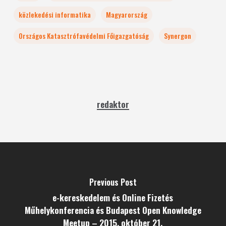
közlekedési informatika
Magyarország
Országos Katasztrófavédelmi Főigazgatóság
Synergon
redaktor
Previous Post
e-kereskedelem és Online Fizetés
Műhelykonferencia és Budapest Open Knowledge
Meetup – 2015. október 21.