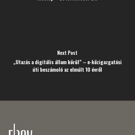
Next Post
„Utazás a digitális állam körül” – e-közigazgatási
úti beszámoló az elmúlt 10 évről