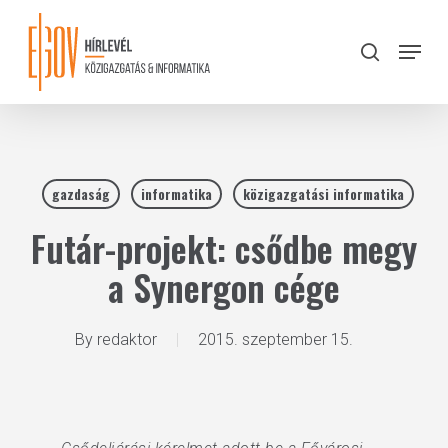
Skip
to
Menu
search
main
Close
content
Menu
gazdaság
informatika
közigazgatási informatika
Futár-projekt: csődbe megy
a Synergon cége
By
redaktor
2015. szeptember 15.