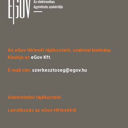
Az eGov Hírlevél tájékoztató, szakmai kiadvány.
Kiadója az
eGov Kft.
E-mail cím:
szerkesztoseg@egov.hu
Adatvédelmi tájékoztató
Leiratkozás az eGov Hírlevélről