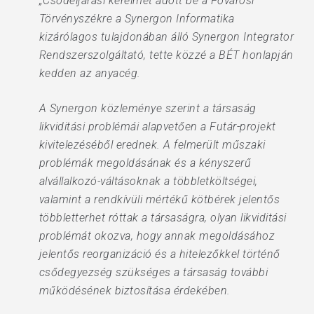
„Csődeljárási kérelmet adott be a Fővárosi
Törvényszékre a Synergon Informatika
kizárólagos tulajdonában álló Synergon Integrator
Rendszerszolgáltató, tette közzé a BÉT honlapján
kedden az anyacég.
A Synergon közleménye szerint a társaság
likviditási problémái alapvetően a Futár-projekt
kivitelezéséből erednek. A felmerült műszaki
problémák megoldásának és a kényszerű
alvállalkozó-váltásoknak a többletköltségei,
valamint a rendkívüli mértékű kötbérek jelentős
többletterhet róttak a társaságra, olyan likviditási
problémát okozva, hogy annak megoldásához
jelentős reorganizáció és a hitelezőkkel történő
csődegyezség szükséges a társaság további
működésének biztosítása érdekében.