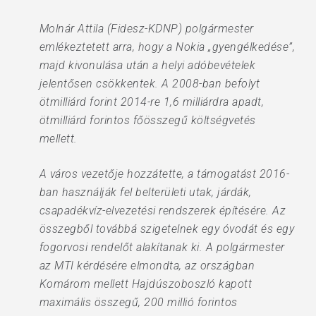
Molnár Attila (Fidesz-KDNP) polgármester
emlékeztetett arra, hogy a Nokia „gyengélkedése”,
majd kivonulása után a helyi adóbevételek
jelentősen csökkentek. A 2008-ban befolyt
ötmilliárd forint 2014-re 1,6 milliárdra apadt,
ötmilliárd forintos főösszegű költségvetés
mellett.
A város vezetője hozzátette, a támogatást 2016-
ban használják fel belterületi utak, járdák,
csapadékvíz-elvezetési rendszerek építésére. Az
összegből továbbá szigetelnek egy óvodát és egy
fogorvosi rendelőt alakítanak ki. A polgármester
az MTI kérdésére elmondta, az országban
Komárom mellett Hajdúszoboszló kapott
maximális összegű, 200 millió forintos