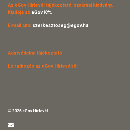
Az eGov Hírlevél tájékoztató, szakmai kiadvány.
Kiadója az
eGov Kft.
E-mail cím:
szerkesztoseg@egov.hu
Adatvédelmi tájékoztató
Leiratkozás az eGov Hírlevélről
© 2026 eGov Hírlevél.
email