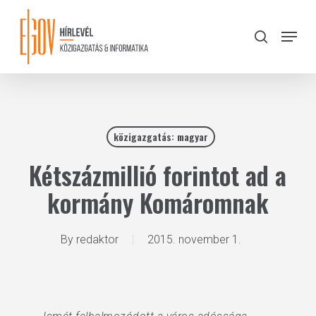
Skip
to
Menu
search
main
Close
content
Menu
közigazgatás: magyar
Kétszázmillió forintot ad a
kormány Komáromnak
By
redaktor
2015. november 1.