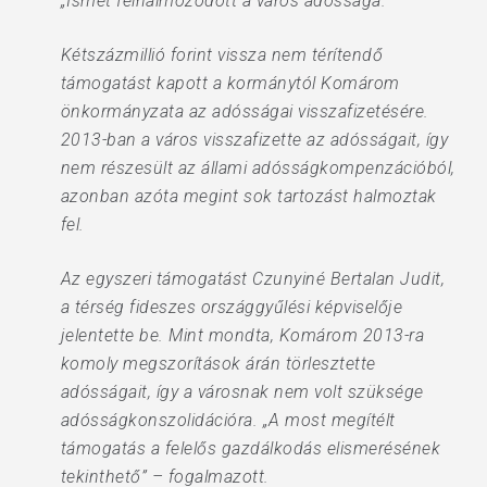
„Ismét felhalmozódott a város adóssága.
Kétszázmillió forint vissza nem térítendő
támogatást kapott a kormánytól Komárom
önkormányzata az adósságai visszafizetésére.
2013-ban a város visszafizette az adósságait, így
nem részesült az állami adósságkompenzációból,
azonban azóta megint sok tartozást halmoztak
fel.
Az egyszeri támogatást Czunyiné Bertalan Judit,
a térség fideszes országgyűlési képviselője
jelentette be. Mint mondta, Komárom 2013-ra
komoly megszorítások árán törlesztette
adósságait, így a városnak nem volt szüksége
adósságkonszolidációra. „A most megítélt
támogatás a felelős gazdálkodás elismerésének
tekinthető” – fogalmazott.