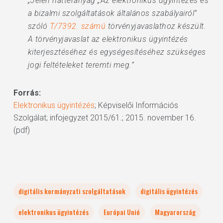
„Jelen háttéranyag „Az elektronikus ügyintézés és
a bizalmi szolgáltatások általános szabályairól”
szóló
T/7392. számú
törvényjavaslathoz készült.
A törvényjavaslat az elektronikus ügyintézés
kiterjesztéséhez és egységesítéséhez szükséges
jogi feltételeket teremti meg.”
Forrás:
Elektronikus ügyintézés
; Képviselői Információs
Szolgálat; infojegyzet 2015/61.; 2015. november 16.
(pdf)
digitális kormányzati szolgáltatások
digitális ügyintézés
elektronikus ügyintézés
Európai Unió
Magyarország