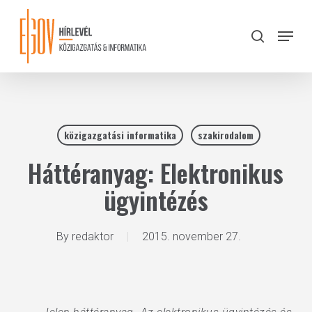
Skip
to
Menu
search
main
Close
content
Menu
közigazgatási informatika
szakirodalom
Háttéranyag: Elektronikus
ügyintézés
By
redaktor
2015. november 27.