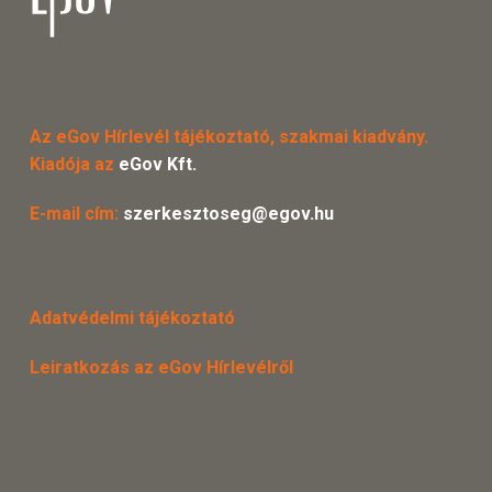
Az eGov Hírlevél tájékoztató, szakmai kiadvány.
Kiadója az
eGov Kft.
E-mail cím:
szerkesztoseg@egov.hu
Adatvédelmi tájékoztató
Leiratkozás az eGov Hírlevélről