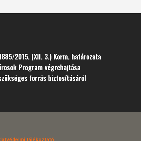
1885/2015. (XII. 3.) Korm. határozata
́rosok Program végrehajtása
zükséges forrás biztosításáról
datvédelmi tájékoztató