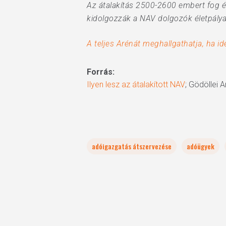
Az átalakítás 2500-2600 embert fog ér
kidolgozzák a NAV dolgozók életpályam
A teljes Arénát meghallgathatja, ha ide
Forrás:
Ilyen lesz az átalakított NAV
; Gödöllei 
adóigazgatás átszervezése
adóügyek