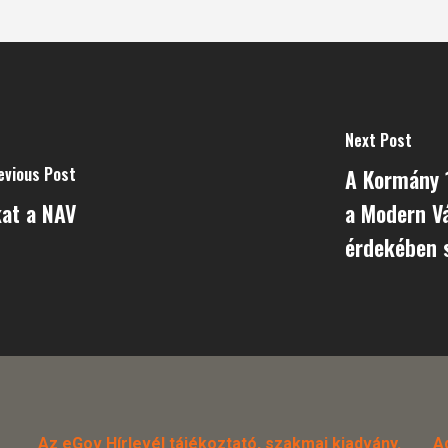
Next Post
evious Post
A Kormány 
kat a NAV
a Modern Va
érdekében s
Az eGov Hírlevél tájékoztató, szakmai kiadvány.
A