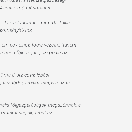
llai András, a Nemzetgazdasági
ió Aréna című műsorában.
ól az adóhivatal – mondta Tállai
 kormánybiztos.
 nem egy elnök fogja vezetni, hanem
 ember a főigazgató, aki pedig az
ll majd. Az egyik lépést
og kezdődni, amikor megvan az új
gionális főigazgatóságok megszűnnek, a
v munkát végzik, tehát az
.