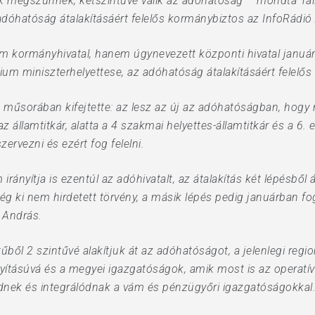
gok megszűnnek, kétszintűvé válik az adóhatóság – mondta Tá
 adóhatóság átalakításáért felelős kormánybiztos az InfoRád
m kormányhivatal, hanem úgynevezett központi hivatal januárt
um miniszterhelyettese, az adóhatóság átalakításáért felelős
ű műsorában kifejtette: az lesz az új az adóhatóságban, hogy
z államtitkár, alatta a 4 szakmai helyettes-államtitkár és a 6.
ervezni és ezért fog felelni.
rányítja is ezentúl az adóhivatalt, az átalakítás két lépésből á
g ki nem hirdetett törvény, a másik lépés pedig januárban f
i András.
űből 2 szintűvé alakítjuk át az adóhatóságot, a jelenlegi re
ányításúvá és a megyei igazgatóságok, amik most is az operatí
dnek és integrálódnak a vám és pénzügyőri igazgatóságokkal