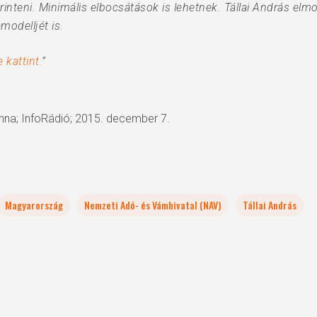
inteni. Minimális elbocsátások is lehetnek. Tállai András elm
odelljét is.
 kattint.
”
Anna; InfoRádió; 2015. december 7.
Magyarország
Nemzeti Adó- és Vámhivatal (NAV)
Tállai András