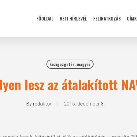
FŐOLDAL
HETI HÍRLEVÉL
FELIRATKOZÁS
CÍMK
közigazgatás: magyar
Ilyen lesz az átalakított NA
By
redaktor
2015. december 8.