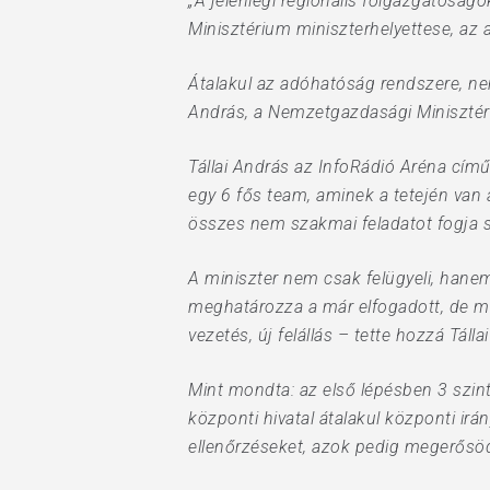
„A jelenlegi regionális főigazgatósá
Minisztérium miniszterhelyettese, az
Átalakul az adóhatóság rendszere, ne
András, a Nemzetgazdasági Minisztéri
Tállai András az InfoRádió Aréna cím
egy 6 fős team, aminek a tetején van a
összes nem szakmai feladatot fogja sz
A miniszter nem csak felügyeli, hanem i
meghatározza a már elfogadott, de mé
vezetés, új felállás – tette hozzá Tálla
Mint mondta: az első lépésben 3 szint
központi hivatal átalakul központi ir
ellenőrzéseket, azok pedig megerősö