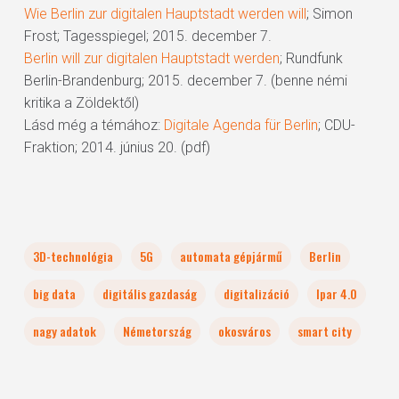
Wie Berlin zur digitalen Hauptstadt werden will
; Simon
Frost; Tagesspiegel; 2015. december 7.
Berlin will zur digitalen Hauptstadt werden
; Rundfunk
Berlin-Brandenburg; 2015. december 7. (benne némi
kritika a Zöldektől)
Lásd még a témához:
Digitale Agenda für Berlin
; CDU-
Fraktion; 2014. június 20. (pdf)
3D-technológia
5G
automata gépjármű
Berlin
big data
digitális gazdaság
digitalizáció
Ipar 4.0
nagy adatok
Németország
okosváros
smart city