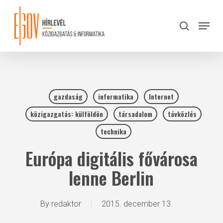
Skip
to
Menu
search
main
Close
content
Menu
gazdaság
informatika
Internet
közigazgatás: külföldön
társadalom
távközlés
technika
Európa digitális fővárosa
lenne Berlin
By
redaktor
2015. december 13.