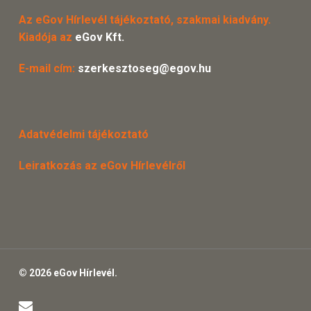
Az eGov Hírlevél tájékoztató, szakmai kiadvány.
Kiadója az
eGov Kft.
E-mail cím:
szerkesztoseg@egov.hu
Adatvédelmi tájékoztató
Leiratkozás az eGov Hírlevélről
© 2026 eGov Hírlevél.
email