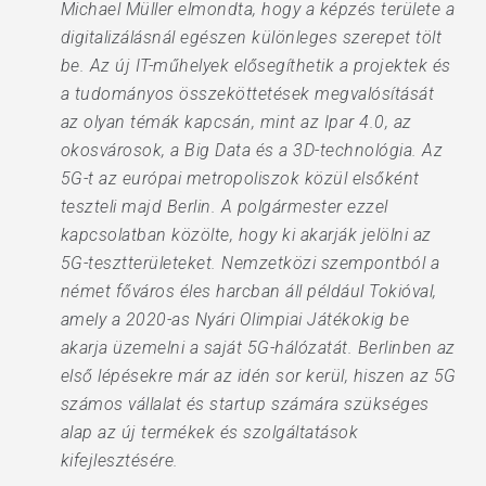
Michael Müller elmondta, hogy a képzés területe a
digitalizálásnál egészen különleges szerepet tölt
be. Az új IT-műhelyek elősegíthetik a projektek és
a tudományos összeköttetések megvalósítását
az olyan témák kapcsán, mint az Ipar 4.0, az
okosvárosok, a Big Data és a 3D-technológia. Az
5G-t az európai metropoliszok közül elsőként
teszteli majd Berlin. A polgármester ezzel
kapcsolatban közölte, hogy ki akarják jelölni az
5G-tesztterületeket. Nemzetközi szempontból a
német főváros éles harcban áll például Tokióval,
amely a 2020-as Nyári Olimpiai Játékokig be
akarja üzemelni a saját 5G-hálózatát. Berlinben az
első lépésekre már az idén sor kerül, hiszen az 5G
számos vállalat és startup számára szükséges
alap az új termékek és szolgáltatások
kifejlesztésére.