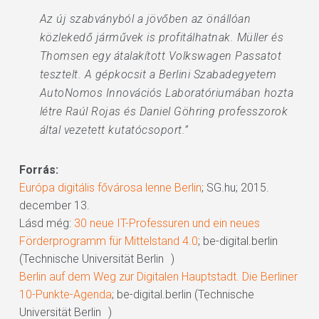
Az új szabványból a jövőben az önállóan
közlekedő járművek is profitálhatnak. Müller és
Thomsen egy átalakított Volkswagen Passatot
tesztelt. A gépkocsit a Berlini Szabadegyetem
AutoNomos Innovációs Laboratóriumában hozta
létre Raúl Rojas és Daniel Göhring professzorok
által vezetett kutatócsoport.”
Forrás:
Európa digitális fővárosa lenne Berlin
; SG.hu; 2015.
december 13.
Lásd még:
30 neue IT-Professuren und ein neues
Förderprogramm für Mittelstand 4.0
; be-digital.berlin
(Technische Universität Berlin )
Berlin auf dem Weg zur Digitalen Hauptstadt. Die Berliner
10-Punkte-Agenda
; be-digital.berlin (Technische
Universität Berlin )