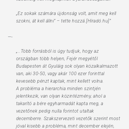
„Ez sokak számára újdonság volt, amit meg kell
szokni, át kell állni” – tette hozzá.[Híradó.hu]”
—-
„…Több forrásból is úgy tudjuk, hogy az
országban több helyen, Fejér megyétől
Budapesten át Gyuláig sok olyan közalkalmazott
van, aki 30-50, vagy akár 100 ezer forinttal
kevesebb pénzt kaptak, mint kellett volna.
A probléma a hierarchia minden szintjén
jelentkezik, van olyan közintézmény, ahol a
takarító a bére egyharmadát kapta meg, a
vezetőnek pedig nulla forintot utaltak
decemberre. Szakszervezeti vezetők szerint most
jóval kisebb a probléma, mint december elején,