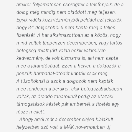
amikor folyamatosan csörögtek a telefonjaik, de a
dolog még mindig nem oldódott meg teljesen.
Egyik vidéki közintézményből például azt jelezték,
hogy 84 dolgozóból 6 nem kapta meg a teljes
fizetését. A hat alkalmazottban az a közös, hogy
mind voltak táppénzen decemberben, vagy tartós
betegség miatt járt volna nekik valamilyen
kedvezmény, de volt kismama is, aki nem kapta
meg a járandóságát. Ezen a helyen a dolgozók a
pénzük harmadát-ötödét kapták csak meg.
A tűzoltóknál is azok a dolgozók nem kapták
meg rendesen a bérüket, akik betegszabadságon
voltak, az óraadó tanároknál pedig az utazási
támogatások késtek pár embernél, a fizetés egy
része mellett.
…Ahogy arról már a december elején kialakult
helyzetben szó volt, a MÁK novemberben új