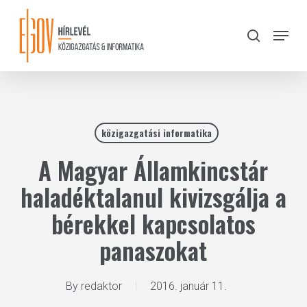
Skip
to
Menu
search
main
Close
content
Menu
közigazgatási informatika
A Magyar Államkincstár
haladéktalanul kivizsgálja a
bérekkel kapcsolatos
panaszokat
By
redaktor
2016. január 11.