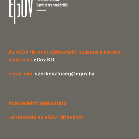
Az eGov Hírlevél tájékoztató, szakmai kiadvány.
Kiadója az
eGov Kft.
E-mail cím:
szerkesztoseg@egov.hu
Adatvédelmi tájékoztató
Leiratkozás az eGov Hírlevélről