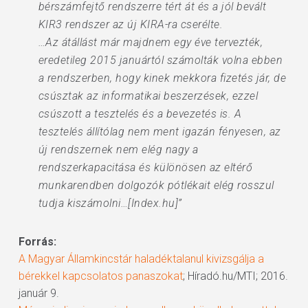
bérszámfejtő rendszerre tért át és a jól bevált
KIR3 rendszer az új KIRA-ra cserélte.
…Az átállást már majdnem egy éve tervezték,
eredetileg 2015 januártól számolták volna ebben
a rendszerben, hogy kinek mekkora fizetés jár, de
csúsztak az informatikai beszerzések, ezzel
csúszott a tesztelés és a bevezetés is. A
tesztelés állítólag nem ment igazán fényesen, az
új rendszernek nem elég nagy a
rendszerkapacitása és különösen az eltérő
munkarendben dolgozók pótlékait elég rosszul
tudja kiszámolni…[Index.hu]”
Forrás:
A Magyar Államkincstár haladéktalanul kivizsgálja a
bérekkel kapcsolatos panaszokat
; Híradó.hu/MTI; 2016.
január 9.