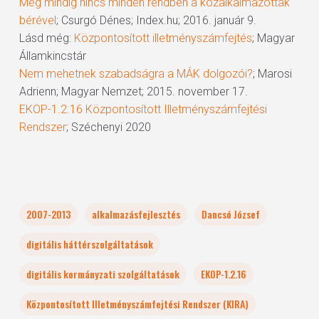
Még mindig nincs minden rendben a közalkalmazottak
bérével
; Csurgó Dénes; Index.hu; 2016. január 9.
Lásd még:
Központosított illetményszámfejtés
; Magyar
Államkincstár
Nem mehetnek szabadságra a MÁK dolgozói?
; Marosi
Adrienn; Magyar Nemzet; 2015. november 17.
EKOP-1.2.16 Központosított Illetményszámfejtési
Rendszer
; Széchenyi 2020
2007-2013
alkalmazásfejlesztés
Dancsó József
digitális háttérszolgáltatások
digitális kormányzati szolgáltatások
EKOP-1.2.16
Központosított Illetményszámfejtési Rendszer (KIRA)