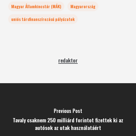
Magyar Államkincstár (MÁK)
Magyarország
uniós társfinanszírozású pályázatok
redaktor
Previous Post
Tavaly csaknem 250 milliárd forintot fizettek ki az
autósok az utak használatáért