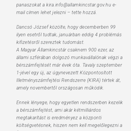
panaszokat a kira.info@allamkincstar.gov.hu e-
mail címen lehet jelezni – tette hozzá.
Dancsó József közölte, hogy decemberben 99
ilyen esetről tudtak, januárban eddig 4 problémás
kifizetésről szereztek tudomást.
A Magyar Államkincstár csaknem 900 ezer, az
állami szférában dolgozó munkavállalónak végzi a
bérszámfejtését már évek óta. Tavaly szeptember
1-jével egy új, az úgynevezett Központosított
Illetményszámfejtési Rendszerre (KIRA) tértek át,
amely novembertől országosan működik.
Ennek lényege, hogy egyetlen rendszerben kezelik
a bérszámfejtést, ami akár kétmilliárdos
megtakarítást is eredményez a központi
költségvetésnek, hiszen nem kell megelőlegezni a