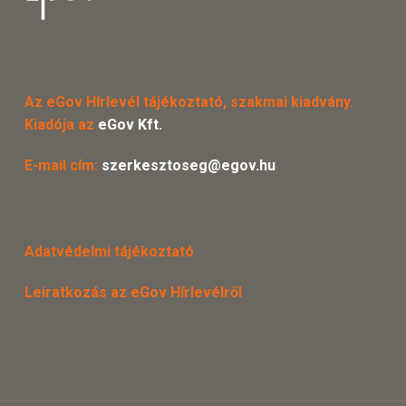
Az eGov Hírlevél tájékoztató, szakmai kiadvány.
Kiadója az
eGov Kft.
E-mail cím:
szerkesztoseg@egov.hu
Adatvédelmi tájékoztató
Leiratkozás az eGov Hírlevélről