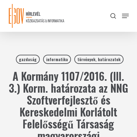
Skip
to
Menu
search
main
Close
content
Menu
gazdaság
informatika
törvények, határozatok
A Kormány 1107/2016. (III.
3.) Korm. határozata az NNG
Szoftverfejlesztő és
Kereskedelmi Korlátolt
Felelősségű Társaság
magyarországi