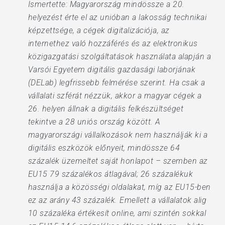
Ismertette: Magyarország mindössze a 20.
helyezést érte el az unióban a lakosság technikai
képzettsége, a cégek digitalizációja, az
internethez való hozzáférés és az elektronikus
közigazgatási szolgáltatások használata alapján a
Varsói Egyetem digitális gazdasági laborjának
(DELab) legfrissebb felmérése szerint. Ha csak a
vállalati szférát nézzük, akkor a magyar cégek a
26. helyen állnak a digitális felkészültséget
tekintve a 28 uniós ország között. A
magyarországi vállalkozások nem használják ki a
digitális eszközök előnyeit, mindössze 64
százalék üzemeltet saját honlapot – szemben az
EU15 79 százalékos átlagával; 26 százalékuk
használja a közösségi oldalakat, míg az EU15-ben
ez az arány 43 százalék. Emellett a vállalatok alig
10 százaléka értékesít online, ami szintén sokkal