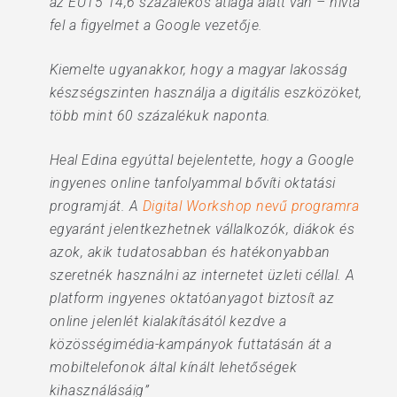
az EU15 14,6 százalékos átlaga alatt van – hívta
fel a figyelmet a Google vezetője.
Kiemelte ugyanakkor, hogy a magyar lakosság
készségszinten használja a digitális eszközöket,
több mint 60 százalékuk naponta.
Heal Edina egyúttal bejelentette, hogy a Google
ingyenes online tanfolyammal bővíti oktatási
programját. A
Digital Workshop nevű programra
egyaránt jelentkezhetnek vállalkozók, diákok és
azok, akik tudatosabban és hatékonyabban
szeretnék használni az internetet üzleti céllal. A
platform ingyenes oktatóanyagot biztosít az
online jelenlét kialakításától kezdve a
közösségimédia-kampányok futtatásán át a
mobiltelefonok által kínált lehetőségek
kihasználásáig”