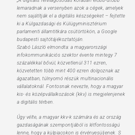
„A digitális felvilágosodás korában előbb-utóbb
lemaradnak a versenyben azok a cégek, amelyek
nem sajátítják el a digitális készségeket – fejtette
ki a Külgazdasági és Külügyminisztérium
parlamenti államtitkára csütörtökön, a Google
budapesti sajtótájékoztatóján.
Szabó László elmondta: a magyarországi
infokommunikációs szektor évente mintegy 7
százalékkal bővül, közvetlenül 311 ezren,
közvetetten több mint 400 ezren dolgoznak az
ágazatban, túlnyomó részük multinacionális
vállalatoknál. Fontosnak nevezte, hogy a magyar
kis- és középvállalkozások (kkv) is megjelenjenek
a digitális térben.
Úgy vélte, a magyar kkv-k számára és az ország
gazdaságának szempontjából is létfontosságú
lenne, hogy a külpiacokon is érvényesüljenek. S