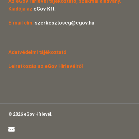
Az eGov Hírlevél tájékoztató, szakmai kiadvány.
Kiadója az
eGov Kft.
E-mail cím:
szerkesztoseg@egov.hu
Adatvédelmi tájékoztató
Leiratkozás az eGov Hírlevélről
© 2026 eGov Hírlevél.
email