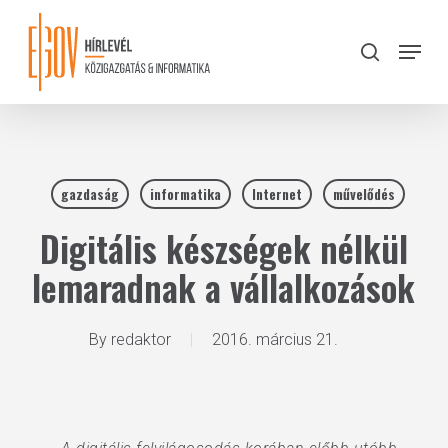
Skip
to
Menu
search
main
Close
content
Menu
gazdaság
informatika
Internet
művelődés
Digitális készségek nélkül
lemaradnak a vállalkozások
By
redaktor
2016. március 21.