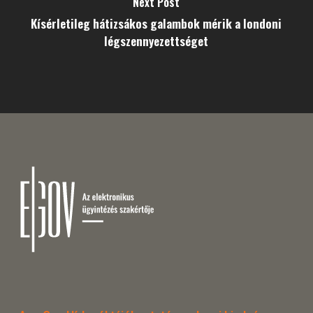
Next Post
Kísérletileg hátizsákos galambok mérik a londoni
légszennyezettséget