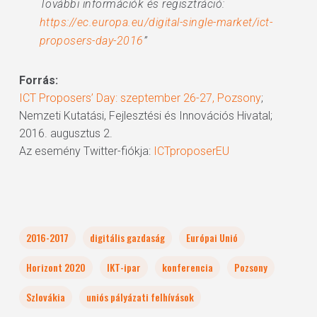
További információk és regisztráció:
https://ec.europa.eu/digital-single-market/ict-
proposers-day-2016
”
Forrás:
ICT Proposers’ Day: szeptember 26-27, Pozsony
;
Nemzeti Kutatási, Fejlesztési és Innovációs Hivatal;
2016. augusztus 2.
Az esemény Twitter-fiókja:
ICTproposerEU
2016-2017
digitális gazdaság
Európai Unió
Horizont 2020
IKT-ipar
konferencia
Pozsony
Szlovákia
uniós pályázati felhívások