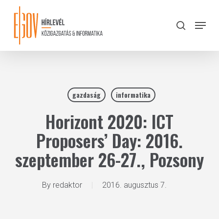
Skip
to
Menu
search
main
Close
content
Menu
gazdaság
informatika
Horizont 2020: ICT
Proposers’ Day: 2016.
szeptember 26-27., Pozsony
By
redaktor
2016. augusztus 7.