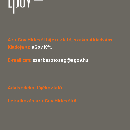
Az eGov Hírlevél tájékoztató, szakmai kiadvány.
Kiadója az
eGov Kft.
E-mail cím:
szerkesztoseg@egov.hu
Adatvédelmi tájékoztató
Leiratkozás az eGov Hírlevélről