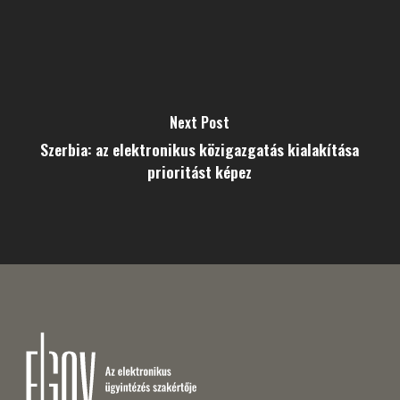
Next Post
Szerbia: az elektronikus közigazgatás kialakítása
prioritást képez