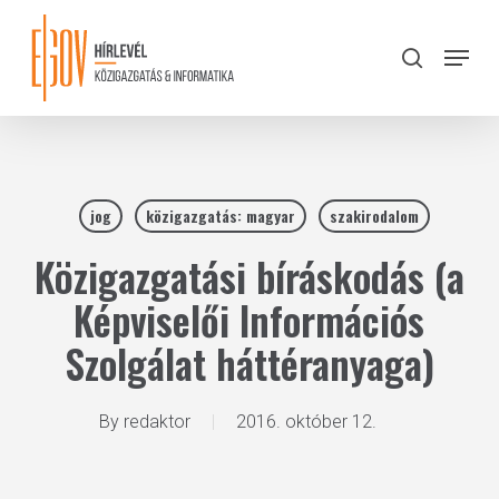
Skip
to
Menu
search
main
Close
content
Menu
jog
közigazgatás: magyar
szakirodalom
Közigazgatási bíráskodás (a
Képviselői Információs
Szolgálat háttéranyaga)
By
redaktor
2016. október 12.