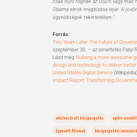
csak nőni fognak az USDS vagy más h
Obama elnök megbízása lejár. A jövőre 
ügynökségek tekintetében.”
Forrás:
Two Years Later: The Future of Governm
szeptember 30. – az ismertetés Patyi 
Lásd még:
Building a more awesome gov
design and technology to deliver bette
United States Digital Service
(Wikipédia
Impact Report: Transforming Governme
adatvezérelt közigazgatás
agilis szemlé
Egyesült Államok
közigazgatási innováci