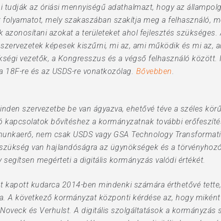
 tudják az óriási mennyiségű adathalmazt, hogy az állampolgá
t folyamatot, mely szakaszában szakítja meg a felhasználó, m
k azonosítani azokat a területeket ahol fejlesztés szükséges.
szervezetek képesek kiszűrni, mi az, ami működik és mi az, 
ségi vezetők, a Kongresszus és a végső felhasználó között. 
a 18F-re és az USDS-re vonatkozólag.
Bővebben
.
minden szervezetbe be van ágyazva, ehetővé téve a széles kör
kapcsolatok bővítéshez a kormányzatnak további erőfeszítések
 munkaerő, nem csak USDS vagy GSA Technology Transformat
zükség van hajlandóságra az ügynökségek és a törvényhozók
y segítsen megérteti a digitális kormányzás valódi értékét.
t kapott kudarca 2014-ben mindenki számára érthetővé tette
a. A következő kormányzat központi kérdése az, hogy miként
a Noveck és Verhulst. A digitális szolgáltatások a kormányzás 