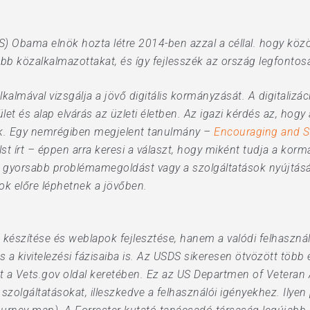
SDS) Obama elnök hozta létre 2014-ben azzal a céllal. hogy köz
b közalkalmazottakat, és így fejlesszék az ország legfontosab
kalmával vizsgálja a jövő digitális kormányzását. A digitaliz
et és alap elvárás az üzleti életben. Az igazi kérdés az, ho
tok. Egy nemrégiben megjelent tanulmány –
Encouraging and S
 írt – éppen arra keresi a választ, hogy miként tudja a kormán
 a gyorsabb problémamegoldást vagy a szolgáltatások nyújtás
ások előre léphetnek a jövőben.
észítése és weblapok fejlesztése, hanem a valódi felhaszná
és a kivitelezési fázisaiba is. Az USDS sikeresen ötvözött több
 a Vets.gov oldal keretében. Ez az US Departmen of Veteran 
 szolgáltatásokat, illeszkedve a felhasználói igényekhez. Ilyen