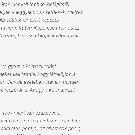
rok igényeit jobban kielégítsék.
elyek a leggyakoribb kérdések, melyek
 Az adatok emellett képesek
ami nem. Itt természetesen fontos az
Nemrégiben ezzel kapcsolatban volt
ű és gyors alkalmazkodást.
et kell tennie, hogy létrejöjjön a
ion Service esetében, hanem minden
 részéről is. Ahogy a kormányzat
, hogy miért van szüksége a
 képes még inkább intézményesíteni
sarkalatos pontjai, az elvárások pedig