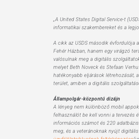
„A United States Digital Service-t (U
informatikai szakembereket és a legjob
A cikk az USDS második évfordulója al
Hit enter to search or ESC to close
Fehér Házban, hanem egy virágzó terül
valósulnak meg a digitális szolgálta
melyet Beth Noveck és Stefaan Verhulst
hatékonyabb eljárások létrehozását,
terület, amiben a digitális szolgáltat
Állampolgár-központú dizájn
A lényeg nem különböző mobil appok k
felhasználót be kell vonni a tervezés 
információs számot és 220 adatbázist
meg, és a veteránoknak nyújt digitális