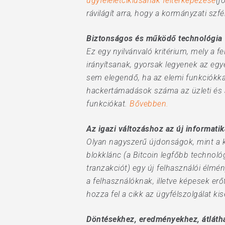
ügyféléletciklusának feltérképezése
(j
rávilágít arra, hogy a kormányzati szfé
Biztonságos és működő technológia
Ez egy nyilvánvaló kritérium, mely a f
irányítsanak, gyorsak legyenek az eg
sem elegendő, ha az elemi funkciókkal
hackertámadások száma az üzleti és a
funkciókat.
Bővebben.
Az igazi változáshoz az új informati
Olyan nagyszerű újdonságok, mint a ko
blokklánc (a Bitcoin legfőbb technológ
tranzakciót) egy új felhasználói élmé
a felhasználóknak, illetve képesek er
hozza fel a cikk az ügyfélszolgálat ki
Döntésekhez, eredményekhez, átláth