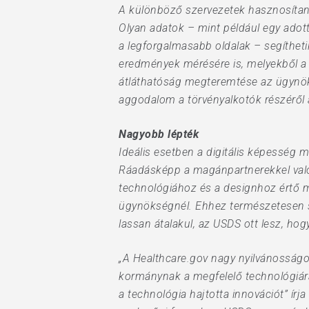
A különböző szervezetek hasznosítani
Olyan adatok – mint például egy adot
a legforgalmasabb oldalak – segítheti
eredmények mérésére is, melyekből a 
átláthatóság megteremtése az ügynök
aggodalom a törvényalkotók részéről 
Nagyobb lépték
Ideális esetben a digitális képesség 
Ráadásképp a magánpartnerekkel való 
technológiához és a designhoz értő
ügynökségnél. Ehhez természetesen s
lassan átalakul, az USDS ott lesz, hog
„A Healthcare.gov nagy nyilvánosságo
kormánynak a megfelelő technológiár
a technológia hajtotta innovációt” írj