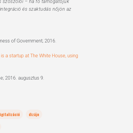
s szószólói – ha fő támogatójuk
s integráció és szaktudás nőjön az
siness of Government; 2016.
s a startup at The White House, using
e; 2016. augusztus 9.
igitalizáció
dizájn