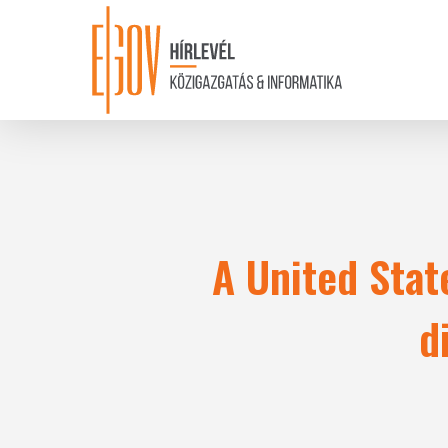
Skip
to
main
content
A United Stat
d