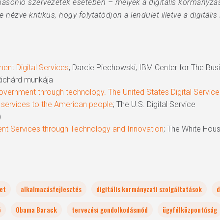
asonló szervezetek esetében – melyek a digitális kormányzá
nézve kritikus, hogy folytatódjon a lendület illetve a digitáli
ent Digital Services
; Darcie Piechowski; IBM Center for The Bu
Richárd munkája
ernment through technology. The United States Digital Service i
r services to the American people
; The U.S. Digital Service
)
nt Services through Technology and Innovation
; The White Hous
let
alkalmazásfejlesztés
digitális kormányzati szolgáltatások
d
ó
Obama Barack
tervezési gondolkodásmód
ügyfélközpontúság