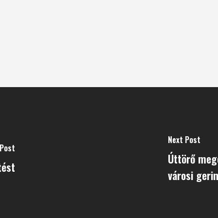
Next Post
 Post
Úttörő mego
tést
városi geri