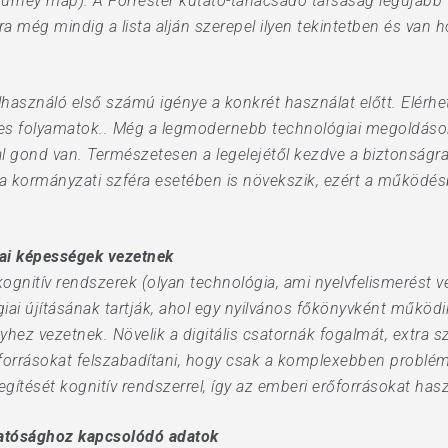
ourney map). A Forrester kutató-tanácsadó társaság legújabb
ra még mindig a lista alján szerepel ilyen tekintetben és van h
elhasználó első számú igénye a konkrét használat előtt. Elérhető
yes folyamatok.. Még a legmodernebb technológiai megoldások
 gond van. Természetesen a legelejétől kezdve a biztonságra i
 kormányzati szféra esetében is növekszik, ezért a működésbe
kai képességek vezetnek
gnitív rendszerek (olyan technológia, ami nyelvfelismerést v
iai újításának tartják, ahol egy nyilvános főkönyvként működik
nyhez vezetnek. Növelik a digitális csatornák fogalmát, extra
őforrásokat felszabadítani, hogy csak a komplexebben problémá
segítését kognitív rendszerrel, így az emberi erőforrásokat has
atósághoz kapcsolódó adatok