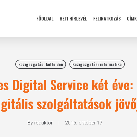
FŐOLDAL
HETI HÍRLEVÉL
FELIRATKOZÁS
CÍMK
közigazgatás: külföldön
közigazgatási informatika
es Digital Service két éve:
igitális szolgáltatások jövő
By
redaktor
2016. október 17.