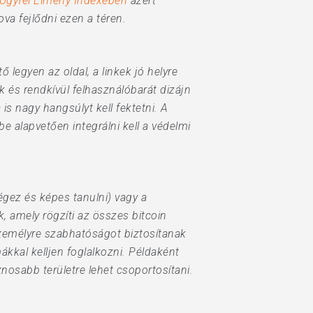
Ügyfél Élmény Indexében
azért
ova fejlődni ezen a téren.
 legyen az oldal, a linkek jó helyre
 és rendkívül felhasználóbarát dizájn
s nagy hangsúlyt kell fektetni. A
 alapvetően integrálni kell a védelmi
égez és képes tanulni) vagy a
, amely rögzíti az összes bitcoin
 személyre szabhatóságot biztosítanak
kkal kelljen foglalkozni. Példaként
znosabb területre lehet csoportosítani.