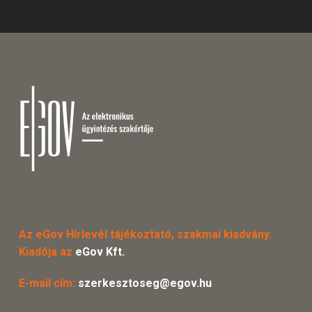
Az eGov Hírlevél tájékoztató, szakmai kiadvány.
Kiadója az
eGov Kft.
E-mail cím:
szerkesztoseg@egov.hu