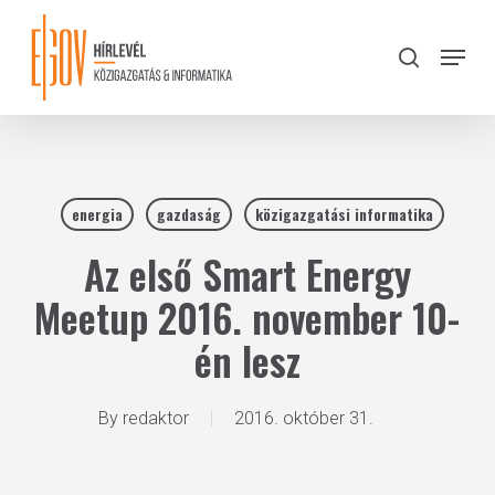
Skip
to
Menu
search
main
Close
content
Menu
energia
gazdaság
közigazgatási informatika
Az első Smart Energy
Meetup 2016. november 10-
én lesz
By
redaktor
2016. október 31.