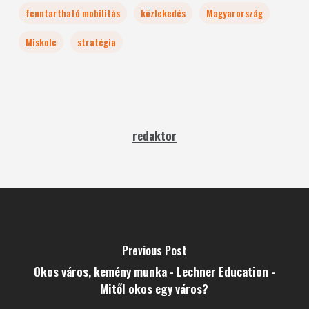
fenntartható mobilitás
közlekedés
Magyarország
Miskolc
stratégia
redaktor
Previous Post
Okos város, kemény munka - Lechner Education -
Mitől okos egy város?