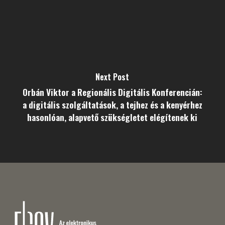
Next Post
Orbán Viktor a Regionális Digitális Konferencián:
a digitális szolgáltatások, a tejhez és a kenyérhez
hasonlóan, alapvető szükségletet elégítenek ki