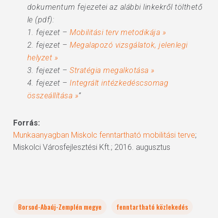
dokumentum fejezetei az alábbi linkekről tölthető
le (pdf):
1. fejezet –
Mobilitási terv metodikája »
2. fejezet –
Megalapozó vizsgálatok, jelenlegi
helyzet »
3. fejezet –
Stratégia megalkotása »
4. fejezet –
Integrált intézkedéscsomag
összeállítása »
”
Forrás:
Munkaanyagban Miskolc fenntartható mobilitási terve
;
Miskolci Városfejlesztési Kft.; 2016. augusztus
Borsod-Abaúj-Zemplén megye
fenntartható közlekedés