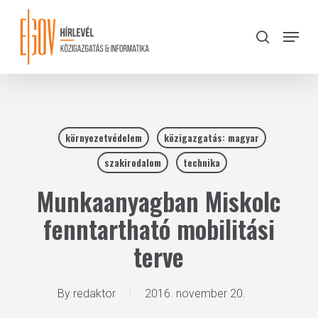
Skip
to
Menu
search
main
Close
content
Menu
környezetvédelem
közigazgatás: magyar
szakirodalom
technika
Munkaanyagban Miskolc
fenntartható mobilitási
terve
By
redaktor
2016. november 20.