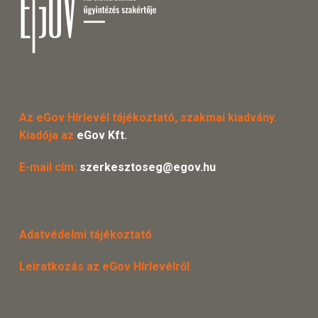
Az eGov Hírlevél tájékoztató, szakmai kiadvány.
Kiadója az
eGov Kft.
E-mail cím:
szerkesztoseg@egov.hu
Adatvédelmi tájékoztató
Leiratkozás az eGov Hírlevélről