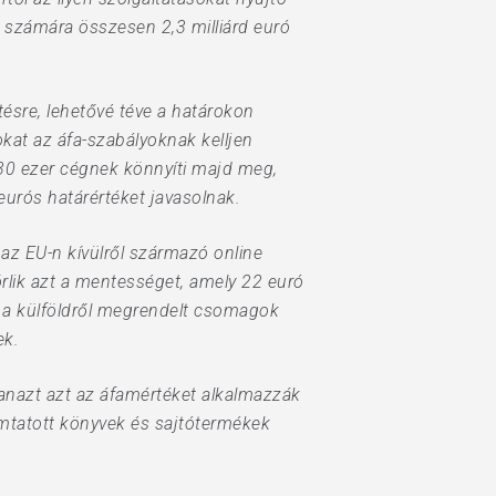
ra számára összesen 2,3 milliárd euró
tésre, lehetővé téve a határokon
kat az áfa-szabályoknak kelljen
430 ezer cégnek könnyíti majd meg,
urós határértéket javasolnak.
az EU-n kívülről származó online
törlik azt a mentességet, amely 22 euró
int a külföldről megrendelt csomagok
ek.
yanazt azt az áfamértéket alkalmazzák
mtatott könyvek és sajtótermékek