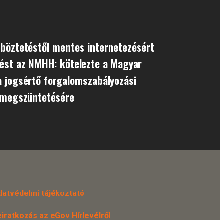
böztetéstől mentes internetezésért
ést az NMHH: kötelezte a Magyar
 jogsértő forgalomszabályozási
 megszüntetésére
datvédelmi tájékoztató
eiratkozás az eGov Hírlevélről