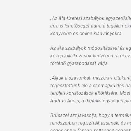
Hit enter to search or ESC to close
„Az áfa-fizetési szabályok egyszerűsí
arra is lehetőséget adna a tagállamo
könyvekre és online kiadványokra.
Az áfa-szabályok módosításával és eg
középvállalkozások kedvében járni az 
történő gyarapodását várja.
„Álljuk a szavunkat, miszerint eltaka
terjesztettünk elő a csomagküldés hat
területi korlátozások eltörlésére. Most
Andrus Ansip, a digitális egységes piac
Brüsszel azt javasolja, hogy a termék
rendszerben regisztrálhassanak, és n
cégek ebből fakadó költségeit cégenké