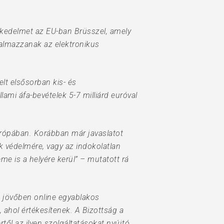
eskedelmet az EU-ban Brüsszel, amely
kalmazzanak az elektronikus
lt elsősorban kis- és
ami áfa-bevételek 5-7 milliárd euróval
Európában. Korábban már javaslatot
k védelmére, vagy az indokolatlan
eme is a helyére kerül” – mutatott rá
 a jövőben online egyablakos
 ahol értékesítenek. A Bizottság a
től az ilyen szolgáltatásokat nyújtó