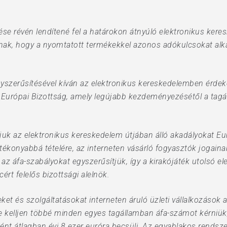
tése révén lendítené fel a határokon átnyúló elektronikus ker
knak, hogy a nyomtatott termékekkel azonos adókulcsokat al
yszerűsítésével kíván az elektronikus kereskedelemben érdeke
Európai Bizottság, amely legújabb kezdeményezésétől a tagáll
rítjuk az elektronikus kereskedelem útjában álló akadályokat 
ékonyabbá tételére, az interneten vásárló fogyasztók jogaina
 az áfa-szabályokat egyszerűsítjük, így a kirakójáték utolsó el
ért felelős bizottsági alelnök.
eket és szolgáltatásokat interneten áruló üzleti vállalkozások
e kelljen többé minden egyes tagállamban áfa-számot kérniük,
nt átlagban évi 8 ezer euróra becsüli. Az egyablakos rendszer