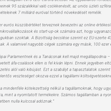
rheinek 95 százalékkal való csökkenését, az uniós üzleti szfé
ételeinek 7 milliárd euróval történő növekedését remélik.
r eurós küszöbértéket terveznek bevezetni az online értékesí
 mikrovállalkozások és start-up-ok számára azt, hogy ugyanazo
águkban szoktak. A Bizottság becslése szerint ez EU-szerte 
ak. A valamivel nagyobb cégek számára egy másik, 100 ezer e
rópai Parlamentnek és a Tanácsnak kell majd megállapodnia – 
etett áfa-csalások ellen is fel kíván lépni. Ennek jegyében el
fizetés alól való kibújást. Ezt a szabályt a tapasztalatok szer
lentős veszteséget okozva ezzel a tagállami költségvetésekn
dna mindenféle kötelezettség nélkül a tagállamoknak, hogy ug
kra, mint a nyomtatott termékekre. Számos tagállamban a nyo
ben nulla kulccsal adóznak.”