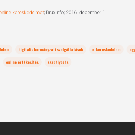
 online kereskedelmet
; BruxInfo; 2016. december 1.
edelem
digitális kormányzati szolgáltatások
e-kereskedelem
eg
online értékesítés
szabályozás