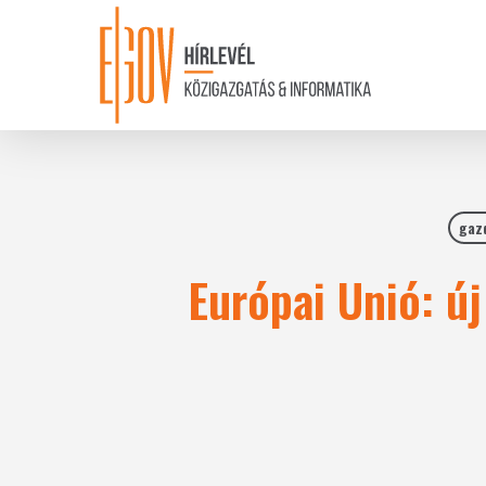
Skip
to
main
content
gaz
Európai Unió: új