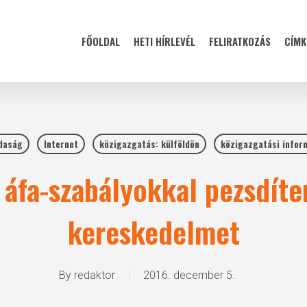
FŐOLDAL
HETI HÍRLEVÉL
FELIRATKOZÁS
CÍMK
daság
Internet
közigazgatás: külföldön
közigazgatási infor
 áfa-szabályokkal pezsdíte
kereskedelmet
By
redaktor
2016. december 5.