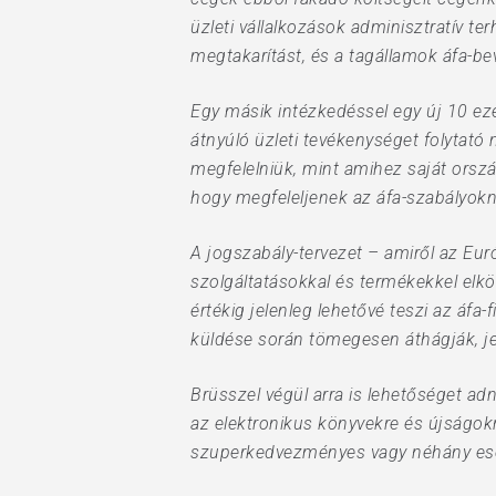
üzleti vállalkozások adminisztratív te
megtakarítást, és a tagállamok áfa-bev
Egy másik intézkedéssel egy új 10 eze
átnyúló üzleti tevékenységet folytató
megfelelniük, mint amihez saját orsz
hogy megfeleljenek az áfa-szabályokn
A jogszabály-tervezet – amiről az Eu
szolgáltatásokkal és termékekkel elköv
értékig jelenleg lehetővé teszi az áfa-
küldése során tömegesen áthágják, je
Brüsszel végül arra is lehetőséget a
az elektronikus könyvekre és újságo
szuperkedvezményes vagy néhány eset