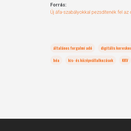
Forrás:
Új áfa-szabályokkal pezsdítenék fel az
általános forgalmi adó
digitális keresk
héa
kis- és középvállalkozások
KKV