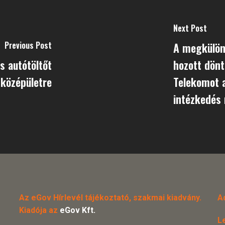
Next Post
Previous Post
A megkülön
s autótöltőt
hozott dönt
középületre
Telekomot a
intézkedés
Az eGov Hírlevél tájékoztató, szakmai kiadvány.
A
Kiadója az
eGov Kft.
L