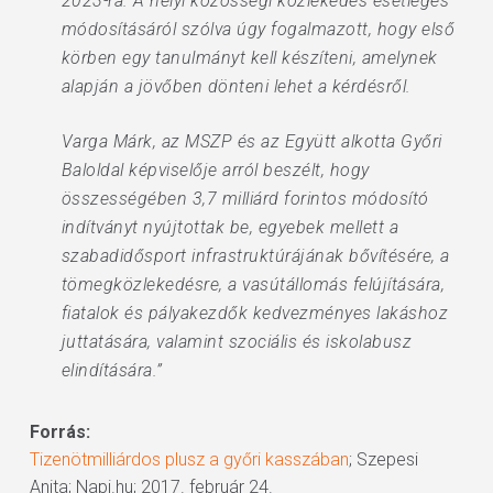
2023-ra. A helyi közösségi közlekedés esetleges
módosításáról szólva úgy fogalmazott, hogy első
körben egy tanulmányt kell készíteni, amelynek
alapján a jövőben dönteni lehet a kérdésről.
Varga Márk, az MSZP és az Együtt alkotta Győri
Baloldal képviselője arról beszélt, hogy
összességében 3,7 milliárd forintos módosító
indítványt nyújtottak be, egyebek mellett a
szabadidősport infrastruktúrájának bővítésére, a
tömegközlekedésre, a vasútállomás felújítására,
fiatalok és pályakezdők kedvezményes lakáshoz
juttatására, valamint szociális és iskolabusz
elindítására.”
Forrás:
Tizenötmilliárdos plusz a győri kasszában
; Szepesi
Anita; Napi.hu; 2017. február 24.