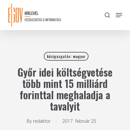
Skip
to
Menu
search
main
Close
content
Menu
közigazgatás: magyar
Győr idei költségvetése
több mint 15 milliárd
forinttal meghaladja a
tavalyit
By
redaktor
2017. február 25.