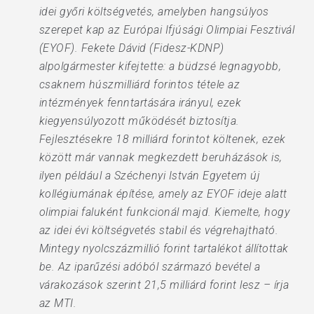
idei győri költségvetés, amelyben hangsúlyos
szerepet kap az Európai Ifjúsági Olimpiai Fesztivál
(EYOF). Fekete Dávid (Fidesz-KDNP)
alpolgármester kifejtette: a büdzsé legnagyobb,
csaknem húszmilliárd forintos tétele az
intézmények fenntartására irányul, ezek
kiegyensúlyozott működését biztosítja.
Fejlesztésekre 18 milliárd forintot költenek, ezek
között már vannak megkezdett beruházások is,
ilyen például a Széchenyi István Egyetem új
kollégiumának építése, amely az EYOF ideje alatt
olimpiai faluként funkcionál majd. Kiemelte, hogy
az idei évi költségvetés stabil és végrehajtható.
Mintegy nyolcszázmillió forint tartalékot állítottak
be. Az iparűzési adóból származó bevétel a
várakozások szerint 21,5 milliárd forint lesz – írja
az MTI.