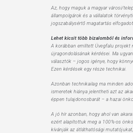
Az, hogy maguk a magyar városi/telep
állampolgárok és a vállalatok törvény
jogszabálysértő magatartás elfogadot
Lehet kicsit több bizalomból és info
A korábban említett Üvegfalu projekt 
újragondolásának kérdései. Ma ugyani
választók – jogos igénye, hogy könny
Ezen kérdések egy része technikai.
Azonban technikailag ma minden adott
ismeretek hiánya jelentheti azt az ak
éppen tulajdonosbarát – a hazai önko
A jó hír azonban, hogy ahol van akarat
ezért alapítottuk meg a 100%-os önko
kívánják az átláthatósági mutatójuka