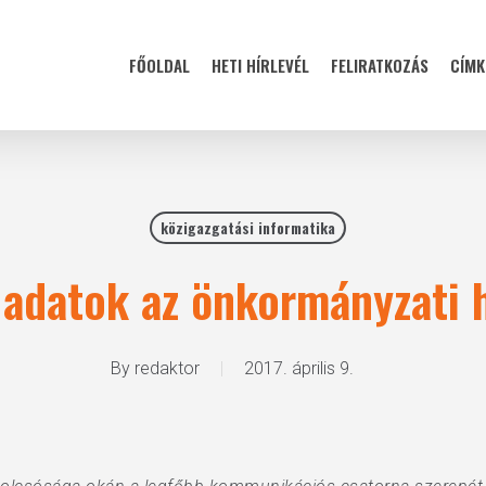
FŐOLDAL
HETI HÍRLEVÉL
FELIRATKOZÁS
CÍMK
közigazgatási informatika
 adatok az önkormányzati 
By
redaktor
2017. április 9.