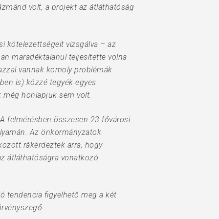
zmánd volt, a projekt az átláthatóság
 kötelezettségeit vizsgálva – az
n maradéktalanul teljesítette volna
k azzal vannak komoly problémák
őben is) közzé tegyék egyes
k még honlapjuk sem volt.
. A felmérésben összesen 23 fővárosi
folyamán. Az önkormányzatok
között rákérdeztek arra, hogy
az átláthatóságra vonatkozó
ló tendencia figyelhető meg a két
örvényszegő.