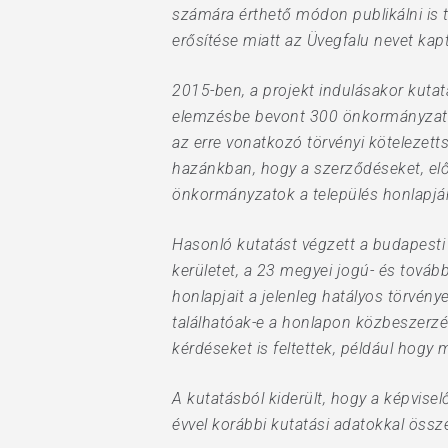
számára érthető módon publikálni is t
erősítése miatt az Üvegfalu nevet kapt
2015-ben, a projekt indulásakor kuta
elemzésbe bevont 300 önkormányzat kö
az erre vonatkozó törvényi kötelezet
hazánkban, hogy a szerződéseket, előt
önkormányzatok a település honlapjá
Hasonló kutatást végzett a budapest
kerületet, a 23 megyei jogú- és tov
honlapjait a jelenleg hatályos törvény
találhatóak-e a honlapon közbeszerzé
kérdéseket is feltettek, például hogy m
A kutatásból kiderült, hogy a képvisel
évvel korábbi kutatási adatokkal öss