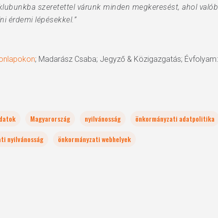
lubunkba szeretettel várunk minden megkeresést, ahol valób
ni érdemi lépésekkel.”
honlapokon
; Madarász Csaba; Jegyző & Közigazgatás; Évfolyam: 
datok
Magyarország
nyilvánosság
önkormányzati adatpolitika
ti nyilvánosság
önkormányzati webhelyek