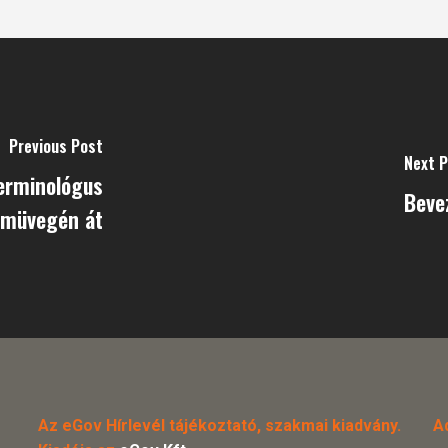
Previous Post
Next 
terminológus
Bevez
emüvegén át
Az eGov Hírlevél tájékoztató, szakmai kiadvány.
A