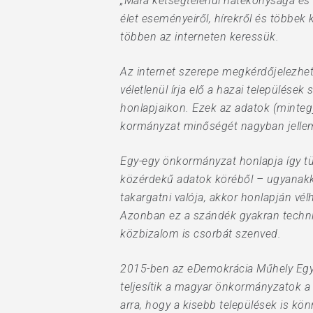
„Mára kétségtelenül hatékonysága és 
élet eseményeiről, hírekről és többek
többen az interneten keressük.
Az internet szerepe megkérdőjelezhet
véletlenül írja elő a hazai település
Hit enter to search or ESC to close
honlapjaikon. Ezek az adatok (mintegy
kormányzat minőségét nagyban jellem
Egy-egy önkormányzat honlapja így tü
közérdekű adatok köréből – ugyanakk
takargatni valója, akkor honlapján vé
Azonban ez a szándék gyakran technik
közbizalom is csorbát szenved.
2015-ben az eDemokrácia Műhely Egy
teljesítik a magyar önkormányzatok a 
arra, hogy a kisebb települések is kö