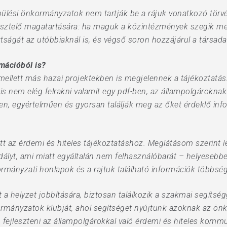
ülési önkormányzatok nem tartják be a rájuk vonatkozó törvén
tisztelő magatartására: ha maguk a közintézmények szegik meg
tságát az utóbbiaknál is, és végső soron hozzájárul a társa
rmációból is?
mellett más hazai projektekben is megjelennek a tájékoztatás
s nem elég felrakni valamit egy pdf-ben, az állampolgároknak
en, egyértelműen és gyorsan találják meg az őket érdeklő inf
 az érdemi és hiteles tájékoztatáshoz. Meglátásom szerint 
adályt, ami miatt egyáltalán nem felhasználóbarát – helyeseb
rmányzati honlapok és a rajtuk található információk többség
 a helyzet jobbítására, biztosan találkozik a szakmai segítség
rmányzatok klubját, ahol segítséget nyújtunk azoknak az önk
t, fejleszteni az állampolgárokkal való érdemi és hiteles ko