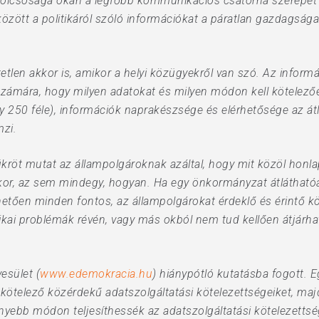
olcsósága okán a legfőbb kommunikációs csatorna szerepét a
 között a politikáról szóló információkat a páratlan gazdagsá
etlen akkor is, amikor a helyi közügyekről van szó. Az infor
ek számára, hogy milyen adatokat és milyen módon kell kötelez
 250 féle), információk naprakészsége és elérhetősége az átl
zi.
kröt mutat az állampolgároknak azáltal, hogy mit közöl honl
or, az sem mindegy, hogyan. Ha egy önkormányzat átláthat
lhetően minden fontos, az állampolgárokat érdeklő és érintő k
ai problémák révén, vagy más okból nem tud kellően átjárható
esület (
www.edemokracia.hu
) hiánypótló kutatásba fogott. 
kötelező közérdekű adatszolgáltatási kötelezettségeiket, maj
nnyebb módon teljesíthessék az adatszolgáltatási kötelezetts