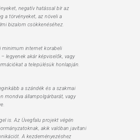
yeket, negatív hatással bír az
 a törvényeket, az növeli a
dalmi bizalom csökkenéséhez.
i minimum internet korabeli
 – legyenek akár képviselők, vagy
ormációkat a településük honlapján.
leginkább a szándék és a szakmai
ben mondva állampolgárbarát, vagy
e.
gel is. Az Üvegfalu projekt végén
ormányzatoknak, akik valóban javítani
mmunikációt. A kezdeményezéshez