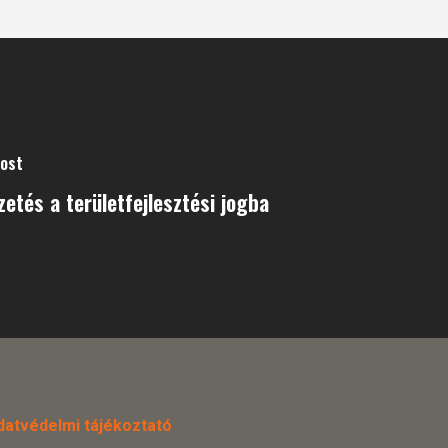
Post
etés a területfejlesztési jogba
datvédelmi tájékoztató