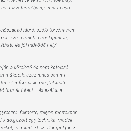
z internet vette át. A mindennapi
ga és hozzáférhetősége miatt egyre
mációszabadságról szóló törvény nem
ően közzé tenniük a honlapjukon,
átható és jól működő helyi
apján a kötelező és nem kötelező
óan működik, azaz nincs semmi
ötelező információ megtalálható.
 formát ölteni – és ezáltal a
Egyrészről felmérte, milyen mértékben
d kidolgozott egy technikai modellt
égeiket, és mindezt az állampolgárok