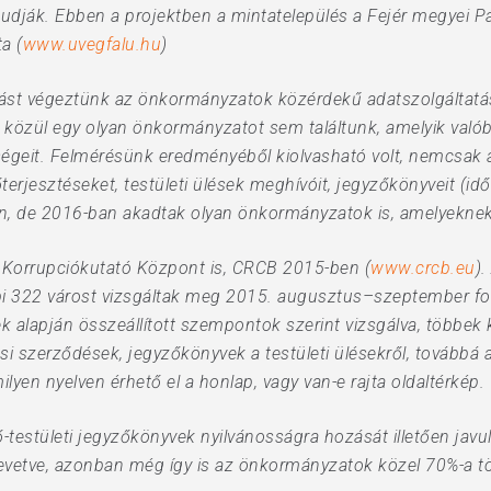
udják. Ebben a projektben a mintatelepülés a Fejér megyei Pá
a (
www.uvegfalu.hu
)
tást végeztünk az önkormányzatok közérdekű adatszolgáltatási
zül egy olyan önkormányzatot sem találtunk, amelyik valóba
tségeit. Felmérésünk eredményéből kiolvasható volt, nemcsa
erjesztéseket, testületi ülések meghívóit, jegyzőkönyveit (id
n, de 2016-ban akadtak olyan önkormányzatok is, amelyekne
i Korrupciókutató Központ is, CRCB 2015-ben (
www.crcb.eu
)
ábbi 322 várost vizsgáltak meg 2015. augusztus–szeptember 
ek alapján összeállított szempontok szerint vizsgálva, többek 
si szerződések, jegyzőkönyvek a testületi ülésekről, továbbá 
ilyen nyelven érhető el a honlap, vagy van-e rajta oldaltérkép.
ő-testületi jegyzőkönyvek nyilvánosságra hozását illetően javu
zevetve, azonban még így is az önkormányzatok közel 70%-a t