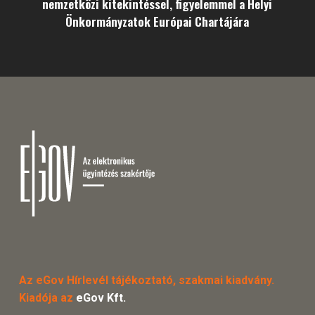
nemzetközi kitekintéssel, figyelemmel a Helyi
Önkormányzatok Európai Chartájára
Az eGov Hírlevél tájékoztató, szakmai kiadvány.
Kiadója az
eGov Kft.