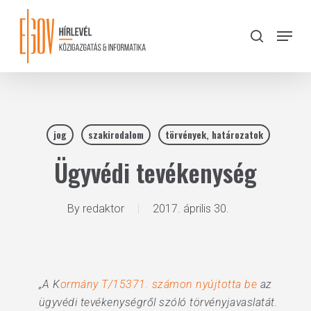
Skip
to
Menu
search
main
Close
content
Menu
jog
szakirodalom
törvények, határozatok
Ügyvédi tevékenység
By
redaktor
2017. április 30.
„A K
ormány T/15371. számon nyújtotta be
az
ügyvédi tevékenységről szóló törvényjavaslatát.