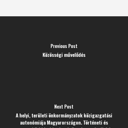
Previous Post
Közösségi művelődés
Next Post
A helyi, területi önkormányzatok közigazgatási
autonómiája Magyarországon. Történeti és