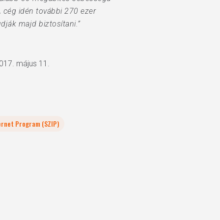
A cég idén további 270 ezer
ják majd biztosítani.”
2017. május 11.
ernet Program (SZIP)