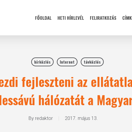
FŐOLDAL
HETI HÍRLEVÉL
FELIRATKOZÁS
CÍMK
hírközlés
Internet
távközlés
zdi fejleszteni az ellátatl
élessávú hálózatát a Magya
By
redaktor
2017. május 13.