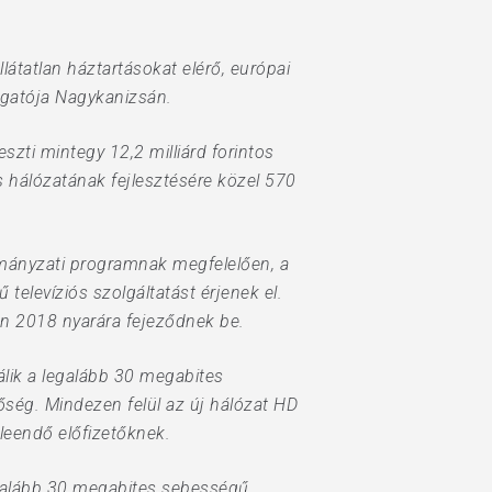
látatlan háztartásokat elérő, európai
azgatója Nagykanizsán.
zti mintegy 12,2 milliárd forintos
s hálózatának fejlesztésére közel 570
ormányzati programnak megfelelően, a
elevíziós szolgáltatást érjenek el.
én 2018 nyarára fejeződnek be.
álik a legalább 30 megabites
őség. Mindezen felül az új hálózat HD
 leendő előfizetőknek.
egalább 30 megabites sebességű