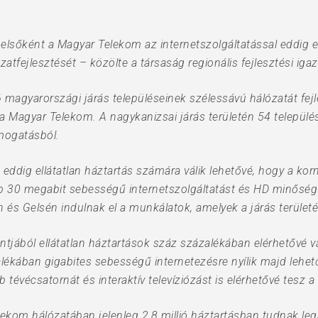
a elsőként a Magyar Telekom az internetszolgáltatással eddig el
tfejlesztését – közölte a társaság regionális fejlesztési ig
gyarországi járás településeinek szélessávú hálózatát fejles
 a Magyar Telekom. A nagykanizsai járás területén 54 települé
ámogatásból.
, eddig ellátatlan háztartás számára válik lehetővé, hogy a k
30 megabit sebességű internetszolgáltatást és HD minőségű t
és Gelsén indulnak el a munkálatok, amelyek a járás terület
tjából ellátatlan háztartások száz százalékában elérhetővé v
lékában gigabites sebességű internetezésre nyílik majd lehet
b tévécsatornát és interaktív televíziózást is elérhetővé tesz a
ekom hálózatában jelenleg 2,8 millió háztartásban tudnak l