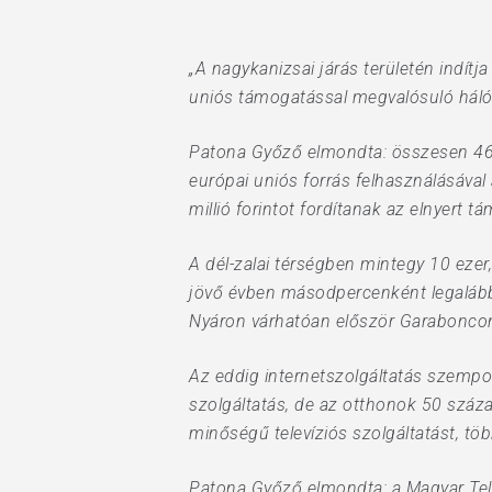
„A nagykanizsai járás területén indítj
uniós támogatással megvalósuló hálóza
Patona Győző elmondta: összesen 46 ma
európai uniós forrás felhasználásával
millió forintot fordítanak az elnyert t
A dél-zalai térségben mintegy 10 ezer
jövő évben másodpercenként legalább 
Nyáron várhatóan először Garaboncon 
Az eddig internetszolgáltatás szempon
szolgáltatás, de az otthonok 50 száza
minőségű televíziós szolgáltatást, töb
Patona Győző elmondta: a Magyar Tel