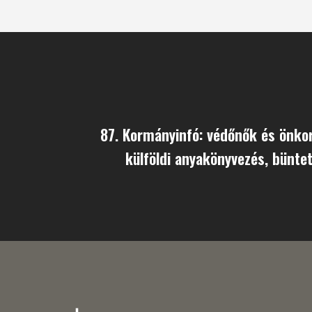
87. Kormányinfó: védőnők és önko
külföldi anyakönyvezés, büntet