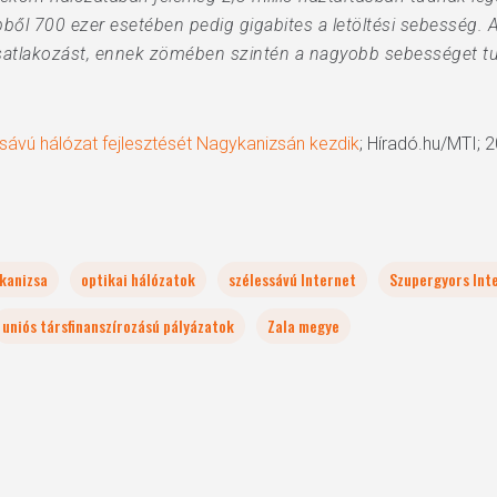
ebből 700 ezer esetében pedig gigabites a letöltési sebesség. 
csatlakozást, ennek zömében szintén a nagyobb sebességet tud
ssávú hálózat fejlesztését Nagykanizsán kezdik
; Híradó.hu/MTI; 
kanizsa
optikai hálózatok
szélessávú Internet
Szupergyors Int
uniós társfinanszírozású pályázatok
Zala megye