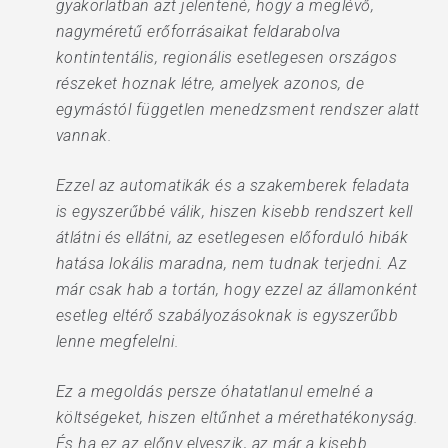
gyakorlatban azt jelentené, hogy a meglévő,
nagyméretű erőforrásaikat feldarabolva
kontintentális, regionális esetlegesen országos
részeket hoznak létre, amelyek azonos, de
egymástól független menedzsment rendszer alatt
vannak.
Ezzel az automatikák és a szakemberek feladata
is egyszerűbbé válik, hiszen kisebb rendszert kell
átlátni és ellátni, az esetlegesen előforduló hibák
hatása lokális maradna, nem tudnak terjedni. Az
már csak hab a tortán, hogy ezzel az államonként
esetleg eltérő szabályozásoknak is egyszerűbb
lenne megfelelni.
Ez a megoldás persze óhatatlanul emelné a
költségeket, hiszen eltűnhet a mérethatékonyság.
És ha ez az előny elveszik, az már a kisebb