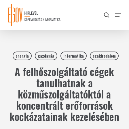
Skip
to
Menu
search
main
Close
content
Menu
energia
gazdaság
informatika
szakirodalom
A felhőszolgáltató cégek
tanulhatnak a
közműszolgáltatóktól a
koncentrált erőforrások
kockázatainak kezelésében