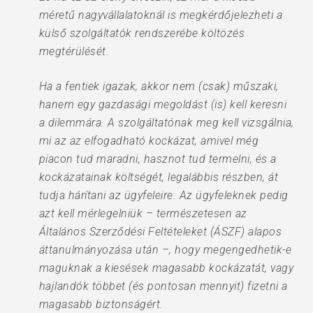
méretű nagyvállalatoknál is megkérdőjelezheti a
külső szolgáltatók rendszerébe költözés
megtérülését.
Ha a fentiek igazak, akkor nem (csak) műszaki,
hanem egy gazdasági megoldást (is) kell keresni
a dilemmára. A szolgáltatónak meg kell vizsgálnia,
mi az az elfogadható kockázat, amivel még
piacon tud maradni, hasznot tud termelni, és a
kockázatainak költségét, legalábbis részben, át
tudja hárítani az ügyfeleire. Az ügyfeleknek pedig
azt kell mérlegelniük – természetesen az
Általános Szerződési Feltételeket (ÁSZF) alapos
áttanulmányozása után –, hogy megengedhetik-e
maguknak a kiesések magasabb kockázatát, vagy
hajlandók többet (és pontosan mennyit) fizetni a
magasabb biztonságért.