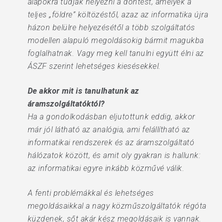
alapokra tudják helyezni a döntést, amelyek a
teljes „földre” költözéstől, azaz az informatika újra
házon belülre helyezésétől a több szolgáltatós
modellen alapuló megoldásokig bármit magukba
foglalhatnak. Vagy meg kell tanulni együtt élni az
ÁSZF szerint lehetséges kiesésekkel.
De akkor mit is tanulhatunk az
áramszolgáltatóktól?
Ha a gondolkodásban eljutottunk eddig, akkor
már jól látható az analógia, ami felállítható az
informatikai rendszerek és az áramszolgáltató
hálózatok között, és amit oly gyakran is hallunk:
az informatikai egyre inkább közművé válik.
A fenti problémákkal és lehetséges
megoldásaikkal a nagy közműszolgáltatók régóta
küzdenek, sőt akár kész megoldásaik is vannak.