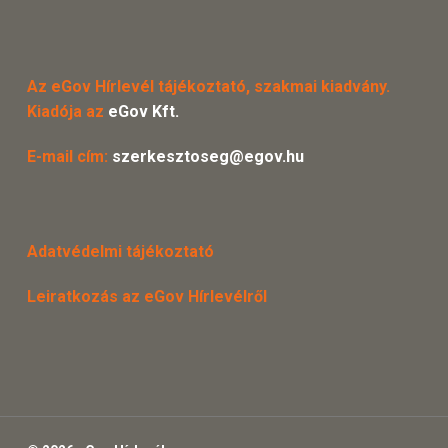
Az eGov Hírlevél tájékoztató, szakmai kiadvány.
Kiadója az
eGov Kft.
E-mail cím:
szerkesztoseg@egov.hu
Adatvédelmi tájékoztató
Leiratkozás az eGov Hírlevélről