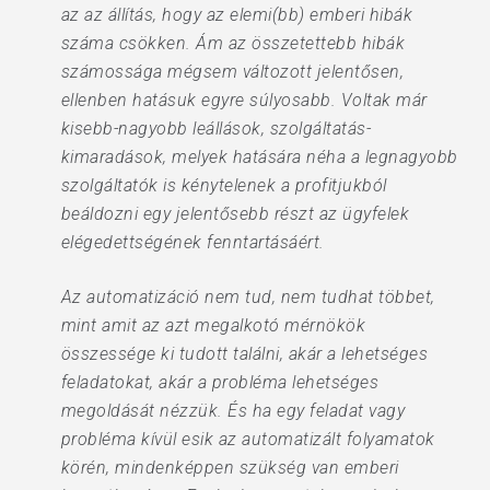
az az állítás, hogy az elemi(bb) emberi hibák
száma csökken. Ám az összetettebb hibák
számossága mégsem változott jelentősen,
ellenben hatásuk egyre súlyosabb. Voltak már
kisebb-nagyobb leállások, szolgáltatás-
kimaradások, melyek hatására néha a legnagyobb
szolgáltatók is kénytelenek a profitjukból
beáldozni egy jelentősebb részt az ügyfelek
elégedettségének fenntartásáért.
Az automatizáció nem tud, nem tudhat többet,
mint amit az azt megalkotó mérnökök
összessége ki tudott találni, akár a lehetséges
feladatokat, akár a probléma lehetséges
megoldását nézzük. És ha egy feladat vagy
probléma kívül esik az automatizált folyamatok
körén, mindenképpen szükség van emberi