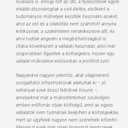
rovására is. Ahogy telt az idő, a fejlesztések egyre
inkább átszivárogtak a civil életbe, elsőként a
tudományos műhelyek kezdték használni ezeket,
ahol az idő és a stabilitás nem számított annyira
kritikusnak, a szakértelem rendelkezésre állt, és
ahol tudtak engedni a megbízhatóságból is.
Utána következett a vállalati használat, ahol már
szigorúbban figyeltek a költségekre, hiszen egy
vállalat működése elsősorban a profitról szól.
Napjainkra nagyon jelentős, akár világméretű
szolgáltatói infrastruktúrák alakultak ki – jó
néhányat ezek közül felhőnek hívunk –,
amelyeknél már a működtetéshez szükséges
emberi erőforrás olyan költségű, amit az egyes
vállalatok nem tudnának beépíteni a költségeikbe,
mert az ügyfelek nagyon nem szeretnék kifizetni.
Másrészt ezek már olyan bonyolult rendszerek,