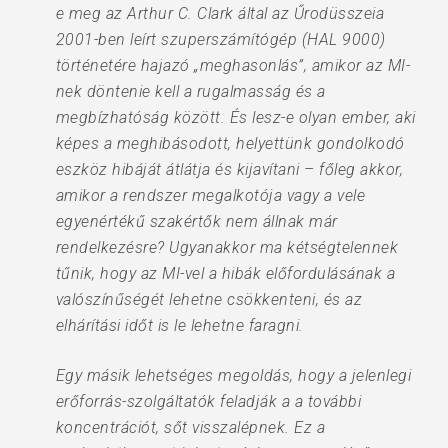
e meg az Arthur C. Clark által az Űrodüsszeia
2001-ben leírt szuperszámítógép (HAL 9000)
történetére hajazó „meghasonlás”, amikor az MI-
nek döntenie kell a rugalmasság és a
megbízhatóság között. És lesz-e olyan ember, aki
képes a meghibásodott, helyettünk gondolkodó
eszköz hibáját átlátja és kijavítani – főleg akkor,
amikor a rendszer megalkotója vagy a vele
egyenértékű szakértők nem állnak már
rendelkezésre? Ugyanakkor ma kétségtelennek
tűnik, hogy az MI-vel a hibák előfordulásának a
valószínűségét lehetne csökkenteni, és az
elhárítási időt is le lehetne faragni.
Egy másik lehetséges megoldás, hogy a jelenlegi
erőforrás-szolgáltatók feladják a a további
koncentrációt, sőt visszalépnek. Ez a