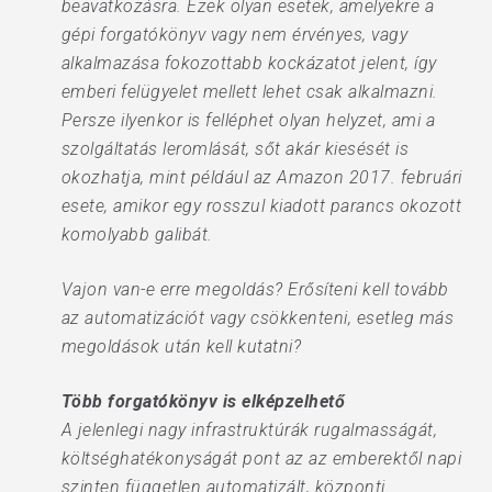
beavatkozásra. Ezek olyan esetek, amelyekre a
gépi forgatókönyv vagy nem érvényes, vagy
alkalmazása fokozottabb kockázatot jelent, így
emberi felügyelet mellett lehet csak alkalmazni.
Persze ilyenkor is felléphet olyan helyzet, ami a
szolgáltatás leromlását, sőt akár kiesését is
okozhatja, mint például az Amazon 2017. februári
esete, amikor egy rosszul kiadott parancs okozott
komolyabb galibát.
Vajon van-e erre megoldás? Erősíteni kell tovább
az automatizációt vagy csökkenteni, esetleg más
megoldások után kell kutatni?
Több forgatókönyv is elképzelhető
A jelenlegi nagy infrastruktúrák rugalmasságát,
költséghatékonyságát pont az az emberektől napi
szinten független automatizált, központi