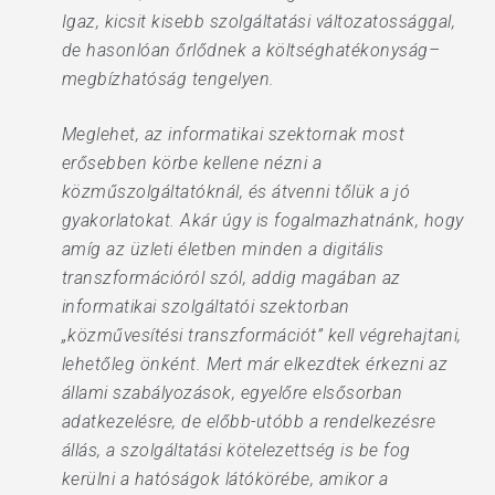
Igaz, kicsit kisebb szolgáltatási változatossággal,
de hasonlóan őrlődnek a költséghatékonyság–
megbízhatóság tengelyen.
Meglehet, az informatikai szektornak most
erősebben körbe kellene nézni a
közműszolgáltatóknál, és átvenni tőlük a jó
gyakorlatokat. Akár úgy is fogalmazhatnánk, hogy
amíg az üzleti életben minden a digitális
transzformációról szól, addig magában az
informatikai szolgáltatói szektorban
„közművesítési transzformációt” kell végrehajtani,
lehetőleg önként. Mert már elkezdtek érkezni az
állami szabályozások, egyelőre elsősorban
adatkezelésre, de előbb-utóbb a rendelkezésre
állás, a szolgáltatási kötelezettség is be fog
kerülni a hatóságok látókörébe, amikor a