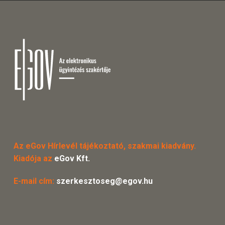
Az eGov Hírlevél tájékoztató, szakmai kiadvány.
Kiadója az
eGov Kft.
E-mail cím:
szerkesztoseg@egov.hu