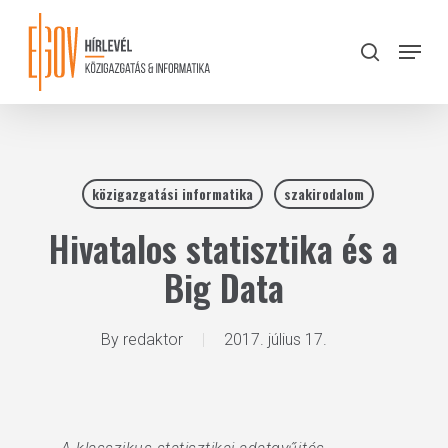
Skip
to
Menu
search
main
Close
content
Menu
közigazgatási informatika
szakirodalom
Hivatalos statisztika és a
Big Data
By
redaktor
2017. július 17.