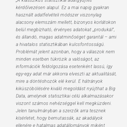
„A klasszikus statisztikai adatgyűjtés
kérdőívezésen alapul. Ez a mai napig gyakran
használt adatfelvételi módszer viszonylag
alacsony elemszám mellett, bizonyos korlátokon
belül megbízható, érvényes adatokat „produkál”,
és állandó, magas adatminőséget garantál – ami
a hivatalos statisztikában kulcsfontosságú.
Problémát jelent azonban, hogy a válaszok nem
minden esetben tükrözik a valóságot, az
információk feldolgozása esetenként lassú, így
egy-egy adat már akkorra elveszti az aktualitását,
mire a döntéshozók elé kerül. E hátrányok
kiküszöbölésére kiváló megoldást nyújthat a Big
Data, amelynek statisztikai célú alkalmazásakor
viszont számos nehézséggel kell megküzdeni.
Jelen tanulmányban a szerzők arra tesznek
kísérletet, hogy bemutassák, az akadályok
ellenére e hatalmas adatállományok miként