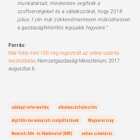
munkatársait, mindenben segítsék a
szoftvercégeket és a vállalkozókat, hogy 2018.
július 1-jén már zökkenőmentesen működhessen
a gazdaságfehérítés legújabb fegyvere.”
Forrás:
Már több mint 100 cég regisztrált az online számla
tesztoldalán
; Nemzetgazdasági Minisztérium; 2017.
augusztus 6.
adóügyi informatika
alkalmazásfejlesztés
digitális kormányzati szolgáltatások
Magyarország
Nemzeti Adó- és Vámhivatal (NAV)
online számlázás