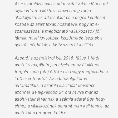
Az e-számlázással az adóhivatal valós időben jut
olyan információkhoz, amivel meg tudja
akadályozni az adócsalást és a cégek kiürítését –
közölte az államtitkár, hozzátéve, hogy az e-
számlázással a megbízható vállalkozások jól
járnak, mivel így jobban kiszűrhetők lesznek a
gyanús céghálók, a fiktív számlát kiállítók.
Azokról a számlákról kell 2018. július 1-jétől
adatot szolgáltatni, amelyekben az általános
forgalmi adó (áfa) értéke eléri vagy meghaladja a
100 ezer forintot. Az adatszolgáltatás
automatikus, a számla kiállítását követően
azonnal, de legkésőbb 24 óra múlva már az
adóhivatalnál vannak a számla adatai úgy, hogy
ehhez a vállalkozónak semmit nem kell tennie, az
adatokat a program küldi el.