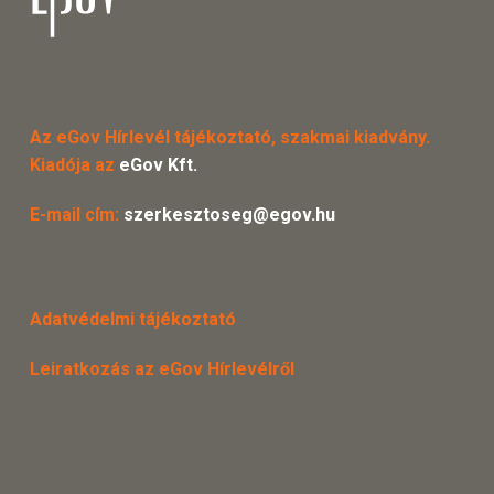
Az eGov Hírlevél tájékoztató, szakmai kiadvány.
Kiadója az
eGov Kft.
E-mail cím:
szerkesztoseg@egov.hu
Adatvédelmi tájékoztató
Leiratkozás az eGov Hírlevélről