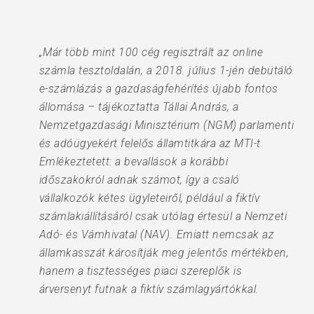
„Már több mint 100 cég regisztrált az online
számla tesztoldalán, a 2018. július 1-jén debütáló
e-számlázás a gazdaságfehérítés újabb fontos
állomása – tájékoztatta Tállai András, a
Nemzetgazdasági Minisztérium (NGM) parlamenti
és adóügyekért felelős államtitkára az MTI-t.
Emlékeztetett: a bevallások a korábbi
időszakokról adnak számot, így a csaló
vállalkozók kétes ügyleteiről, például a fiktív
számlakiállításáról csak utólag értesül a Nemzeti
Adó- és Vámhivatal (NAV). Emiatt nemcsak az
államkasszát károsítják meg jelentős mértékben,
hanem a tisztességes piaci szereplők is
árversenyt futnak a fiktív számlagyártókkal.