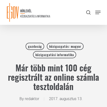
Skip
to
Menu
search
main
Close
content
Menu
gazdaság
közigazgatás: magyar
közigazgatási informatika
Már több mint 100 cég
regisztrált az online számla
tesztoldalán
By
redaktor
2017. augusztus 13.