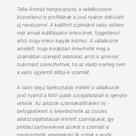
Tállai András hangsúlyozta, a vállalkozások
közvetlenül is profitálnak a jövő nyáron debütáló
új rendszerrel. A kiállított számláról valós időben,
már annak kiállításakor értesülnek, függetlenül
attól, hogy mikor kapják kézhez. A vállalkozók
amellett, hogy korábban ismerhetik meg a
számlában szereplő adatokat, arról is azonnal
tudomást szerezhetnek, ha az eladó esetleg nem
a valós ügyletről állítja ki számlát.
A valós idejű tájékoztatás mellett a vállalkozók
jövő nyártól a NAV újabb szolgáltatását is igénybe
vehetik. Az adózók számlakiállítóként és -
befogadóként is lekérdezhetik az összes
adatszolgáltatással érintett számlájukat, így
például partnereiknek azokat a számláit is
megnézhetik, amelyeknél ők voltak a vevők.