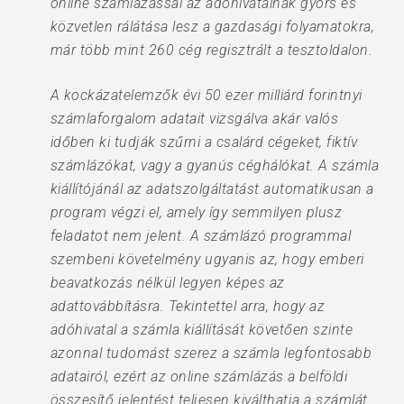
online számlázással az adóhivatalnak gyors és
közvetlen rálátása lesz a gazdasági folyamatokra,
már több mint 260 cég regisztrált a tesztoldalon.
A kockázatelemzők évi 50 ezer milliárd forintnyi
számlaforgalom adatait vizsgálva akár valós
időben ki tudják szűrni a csalárd cégeket, fiktív
számlázókat, vagy a gyanús céghálókat. A számla
kiállítójánál az adatszolgáltatást automatikusan a
program végzi el, amely így semmilyen plusz
feladatot nem jelent. A számlázó programmal
szembeni követelmény ugyanis az, hogy emberi
beavatkozás nélkül legyen képes az
adattovábbításra. Tekintettel arra, hogy az
adóhivatal a számla kiállítását követően szinte
azonnal tudomást szerez a számla legfontosabb
adatairól, ezért az online számlázás a belföldi
összesítő jelentést teljesen kiválthatja a számlát