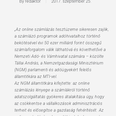
By
redaktor
2017. szeptember 25.
„Az online számlázás tesztüzeme sikeresen zajlik,
a számlázó programok adóhivatalhoz történő
bekötésével évi 50 ezer milliárd forint összegű
számlaforgalom válik láthatóvá és követhetővé a
Nemzeti Adó- és Vámhivatal számára – közölte
Tállai András, a Nemzetgazdasági Minisztérium
(NGM) parlamenti és adóügyekért felelős
államtitkára az MTI-vel.
Az NGM államtitkára kifejtette: az online
számlázás lényege a számlákról történő
adatszolgáltatás gyökeres átalakítása úgy, hogy
az csökkentse a vállalkozások adminisztrációs
terheit és elősegítse a gazdaság fehérítését. Az