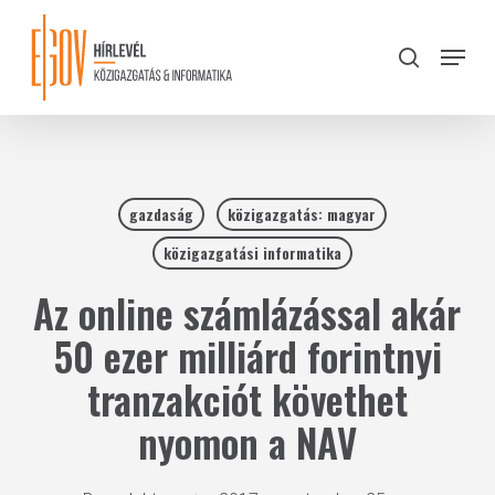
Skip
to
Menu
search
main
Close
content
Menu
gazdaság
közigazgatás: magyar
közigazgatási informatika
Az online számlázással akár
50 ezer milliárd forintnyi
tranzakciót követhet
nyomon a NAV