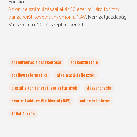
Forrás:
Az online számlázással akár 50 ezer milliárd forintnyi
tranzakciót követhet nyomon a NAV
; Nemzetgazdasági
Minisztérium; 2017. szeptember 24.
adóbürokrácia csökkentése
adókonzultáció
adóügyi informatika
alkalmazásfejlesztés
digitális kormányzati szolgáltatások
Magyarország
Nemzeti Adó- és Vámhivatal (NAV)
online számlázás
Tállai András