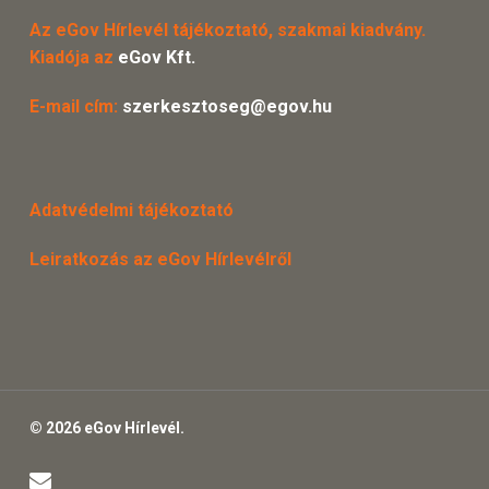
Az eGov Hírlevél tájékoztató, szakmai kiadvány.
Kiadója az
eGov Kft.
E-mail cím:
szerkesztoseg@egov.hu
Adatvédelmi tájékoztató
Leiratkozás az eGov Hírlevélről
© 2026 eGov Hírlevél.
email