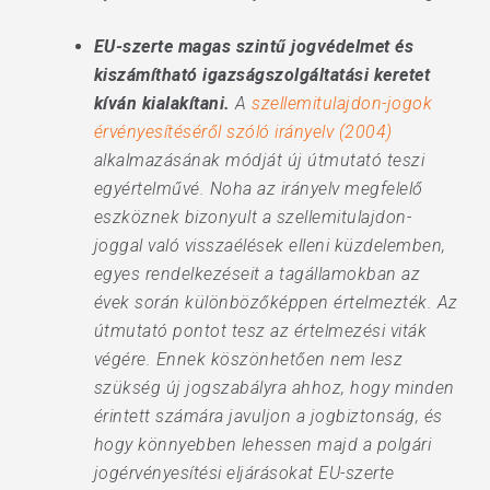
EU-szerte magas szintű jogvédelmet és
kiszámítható igazságszolgáltatási keretet
kíván kialakítani.
A
szellemitulajdon-jogok
érvényesítéséről szóló irányelv (2004)
alkalmazásának módját új útmutató teszi
egyértelművé. Noha az irányelv megfelelő
eszköznek bizonyult a szellemitulajdon-
joggal való visszaélések elleni küzdelemben,
egyes rendelkezéseit a tagállamokban az
évek során különbözőképpen értelmezték. Az
útmutató pontot tesz az értelmezési viták
végére. Ennek köszönhetően nem lesz
szükség új jogszabályra ahhoz, hogy minden
érintett számára javuljon a jogbiztonság, és
hogy könnyebben lehessen majd a polgári
jogérvényesítési eljárásokat EU-szerte