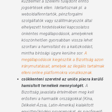
küzdelmet a szellemi tulajdont érintő
jogsértések ellen. Idetartoznak pl. a
weboldalfenntartók, pénzforgalmi
szolgáltatók vagy szállítmányozók által
elhelyezett hirdetésekkel kapcsolatos
önkéntes megállapodások, amelyeknek
köszönhetően gyorsabban vissza lehet
szorítani a hamisítást és a kalózkodást,
mintha bírósági ügyre kerülne sor.
A
megállapodások kiegészítik a Bizottság azon
iránymutatásait, amelyek az illegális tartalmak
elleni online platformokra vonatkoznak.
csökkenteni szeretné az uniós piacra kerülő
hamisított termékek mennyiségét.
A
Bizottság javaslata értelmében meg kell
erősíteni a harmadik országokkal (Kína,
Délkelet-Ázsia, Latin-Amerika) kialakított
együttműködési programokat, és piacfigyelő