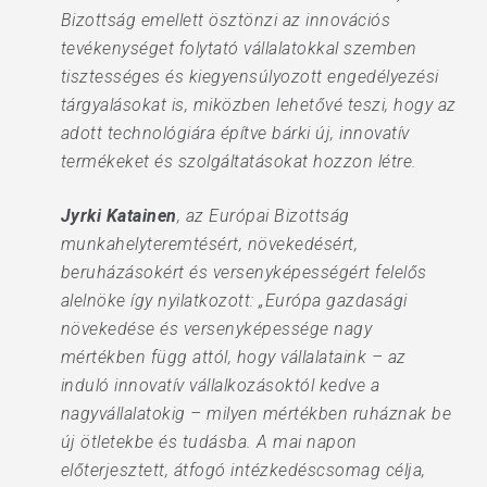
Bizottság emellett ösztönzi az innovációs
tevékenységet folytató vállalatokkal szemben
tisztességes és kiegyensúlyozott engedélyezési
tárgyalásokat is, miközben lehetővé teszi, hogy az
adott technológiára építve bárki új, innovatív
termékeket és szolgáltatásokat hozzon létre.
Jyrki Katainen
, az Európai Bizottság
munkahelyteremtésért, növekedésért,
beruházásokért és versenyképességért felelős
alelnöke így nyilatkozott: „Európa gazdasági
növekedése és versenyképessége nagy
mértékben függ attól, hogy vállalataink – az
induló innovatív vállalkozásoktól kedve a
nagyvállalatokig – milyen mértékben ruháznak be
új ötletekbe és tudásba. A mai napon
előterjesztett, átfogó intézkedéscsomag célja,