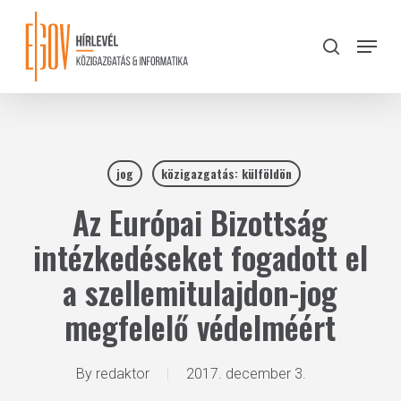
Skip
to
Menu
search
main
Close
content
Menu
jog
közigazgatás: külföldön
Az Európai Bizottság
intézkedéseket fogadott el
a szellemitulajdon-jog
megfelelő védelméért
By
redaktor
2017. december 3.