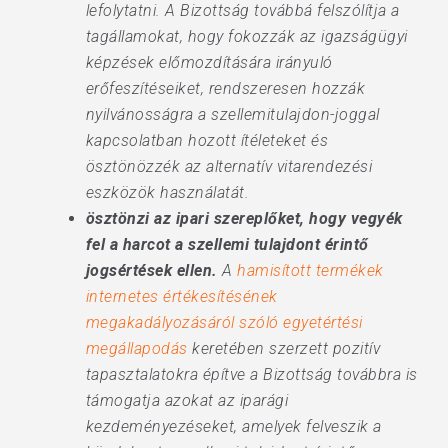
lefolytatni. A Bizottság továbbá felszólítja a
tagállamokat, hogy fokozzák az igazságügyi
képzések előmozdítására irányuló
erőfeszítéseiket, rendszeresen hozzák
nyilvánosságra a szellemitulajdon-joggal
kapcsolatban hozott ítéleteket és
ösztönözzék az alternatív vitarendezési
eszközök használatát.
ösztönzi az ipari szereplőket, hogy vegyék
fel a harcot a szellemi tulajdont érintő
jogsértések ellen.
A
hamisított termékek
internetes értékesítésének
megakadályozásáról szóló egyetértési
megállapodás
keretében szerzett pozitív
tapasztalatokra építve a Bizottság továbbra is
támogatja azokat az iparági
kezdeményezéseket, amelyek felveszik a