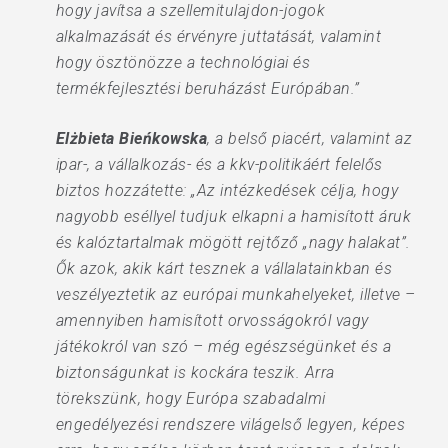
hogy javítsa a szellemitulajdon-jogok
alkalmazását és érvényre juttatását, valamint
hogy ösztönözze a technológiai és
termékfejlesztési beruházást Európában.”
Elżbieta Bieńkowska
, a belső piacért, valamint az
ipar-, a vállalkozás- és a kkv-politikáért felelős
biztos hozzátette: „Az intézkedések célja, hogy
nagyobb eséllyel tudjuk elkapni a hamisított áruk
és kalóztartalmak mögött rejtőző „nagy halakat”.
Ők azok, akik kárt tesznek a vállalatainkban és
veszélyeztetik az európai munkahelyeket, illetve –
amennyiben hamisított orvosságokról vagy
játékokról van szó – még egészségünket és a
biztonságunkat is kockára teszik. Arra
törekszünk, hogy Európa szabadalmi
engedélyezési rendszere világelső legyen, képes