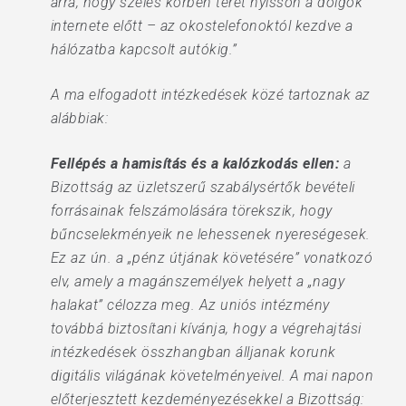
arra, hogy széles körben teret nyisson a dolgok
internete előtt – az okostelefonoktól kezdve a
hálózatba kapcsolt autókig.”
A ma elfogadott intézkedések közé tartoznak az
alábbiak:
Fellépés a hamisítás és a kalózkodás ellen:
a
Bizottság az üzletszerű szabálysértők bevételi
forrásainak felszámolására törekszik, hogy
bűncselekményeik ne lehessenek nyereségesek.
Ez az ún. a „pénz útjának követésére” vonatkozó
elv, amely a magánszemélyek helyett a „nagy
halakat” célozza meg. Az uniós intézmény
továbbá biztosítani kívánja, hogy a végrehajtási
intézkedések összhangban álljanak korunk
digitális világának követelményeivel. A mai napon
előterjesztett kezdeményezésekkel a Bizottság: