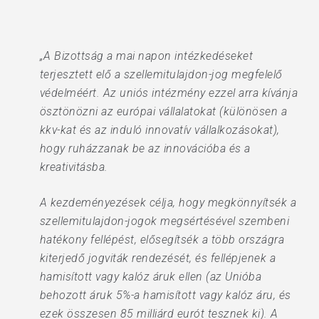
„A Bizottság a mai napon intézkedéseket
terjesztett elő a szellemitulajdon-jog megfelelő
védelméért. Az uniós intézmény ezzel arra kívánja
ösztönözni az európai vállalatokat (különösen a
kkv-kat és az induló innovatív vállalkozásokat),
hogy ruházzanak be az innovációba és a
kreativitásba.
A kezdeményezések célja, hogy megkönnyítsék a
szellemitulajdon-jogok megsértésével szembeni
hatékony fellépést, elősegítsék a több országra
kiterjedő jogviták rendezését, és fellépjenek a
hamisított vagy kalóz áruk ellen (az Unióba
behozott áruk 5%-a hamisított vagy kalóz áru, és
ezek összesen 85 milliárd eurót tesznek ki). A