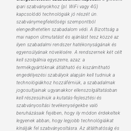
ipari szabványokhoz (pl. WiFi vagy 4G)
kapcsolódó technológiák jó részét ún.
szabványmegfelelőségi szempontból
elengedhetetlen szabadalom védi. A Bizottság a
mai napon útmutatást és ajánlást tesz közzé az
ilyen szabadalmi rendszer hatékonyságának és
egyensúlyának növelésére. A rendszernek két célt
kell szolgálnia egyszerre, azaz: a
termékgyártóknak átlátható és kiszámítható
engedélyezési szabályok alapján kell tudniuk a
technológiákhoz hozzáférniük, a szabadalmak
jogosultjainak ugyanakkor ellenszolgáltatásban
kell részesülniük a kutatás-fejlesztési és
szabványosítási tevékenységekbe való
beruházásaik fejében, hogy ily módon érdekeltek
legyenek abban, hogy legjobb technológiáikat
kínálják fel szabványosításra. Az átláthatóság és