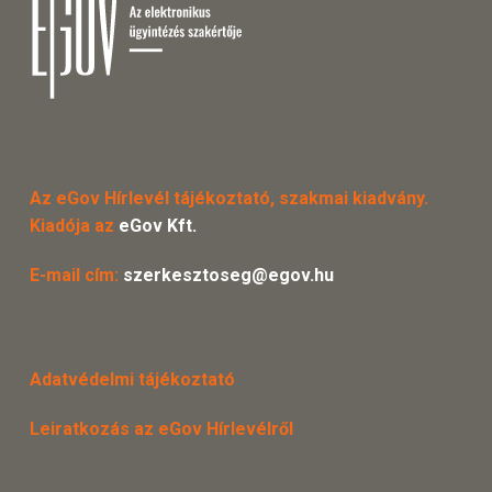
Az eGov Hírlevél tájékoztató, szakmai kiadvány.
Kiadója az
eGov Kft.
E-mail cím:
szerkesztoseg@egov.hu
Adatvédelmi tájékoztató
Leiratkozás az eGov Hírlevélről