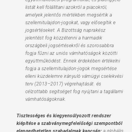
listát kell fölállítani azokról a piacokról,
amelyek jelentős mértékben megsértik a
szellemitulajdon-jogokat, vagy elősegítik e
jogsértéseket. A Bizottság naprakész
jelentést fog közzétenni a harmadik
országbeli jogsértésekről és szorosabbra
fogja fűzni az uniós vámhatóságok közötti
együttműködést. Ennek érdekében értékelni
fogja a szellemitulajdon-jogok megsértése
elleni küzdelemre irányuló vámügyi cselekvési
terv (2013–2017) végrehajtását. és
célzottabb segítséget fog nyújtani a tagállami
vámhatóságoknak.
Tisztességes és kiegyensúlyozott rendszer
kiépítése a szabványmegfelelőségi szempontból
elengedhetetlen szabadalmak kapcsán:
a globális