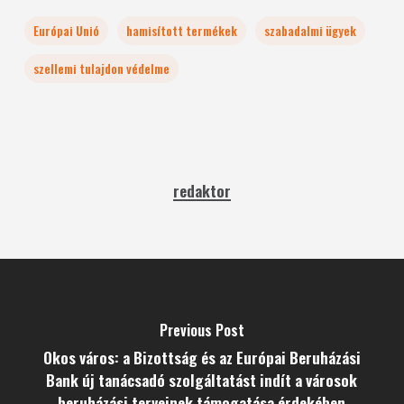
Európai Unió
hamisított termékek
szabadalmi ügyek
szellemi tulajdon védelme
redaktor
Previous Post
Okos város: a Bizottság és az Európai Beruházási
Bank új tanácsadó szolgáltatást indít a városok
beruházási terveinek támogatása érdekében