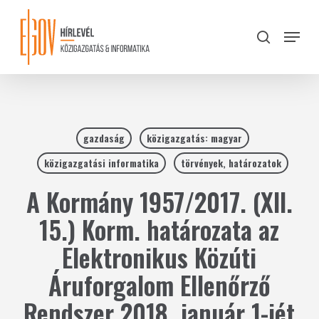
Skip
to
Menu
search
main
Close
content
Menu
gazdaság
közigazgatás: magyar
közigazgatási informatika
törvények, határozatok
A Kormány 1957/2017. (XII.
15.) Korm. határozata az
Elektronikus Közúti
Áruforgalom Ellenőrző
Rendszer 2018. január 1-jét