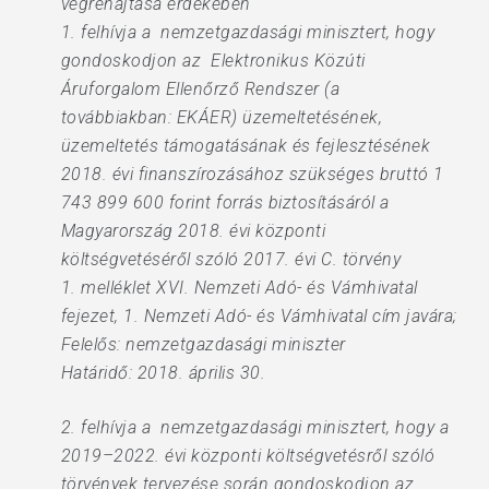
végrehajtása érdekében
1. felhívja a nemzetgazdasági minisztert, hogy
gondoskodjon az Elektronikus Közúti
Áruforgalom Ellenőrző Rendszer (a
továbbiakban: EKÁER) üzemeltetésének,
üzemeltetés támogatásának és fejlesztésének
2018. évi finanszírozásához szükséges bruttó 1
743 899 600 forint forrás biztosításáról a
Magyarország 2018. évi központi
költségvetéséről szóló 2017. évi C. törvény
1. melléklet XVI. Nemzeti Adó- és Vámhivatal
fejezet, 1. Nemzeti Adó- és Vámhivatal cím javára;
Felelős: nemzetgazdasági miniszter
Határidő: 2018. április 30.
2. felhívja a nemzetgazdasági minisztert, hogy a
2019–2022. évi központi költségvetésről szóló
törvények tervezése során gondoskodjon az