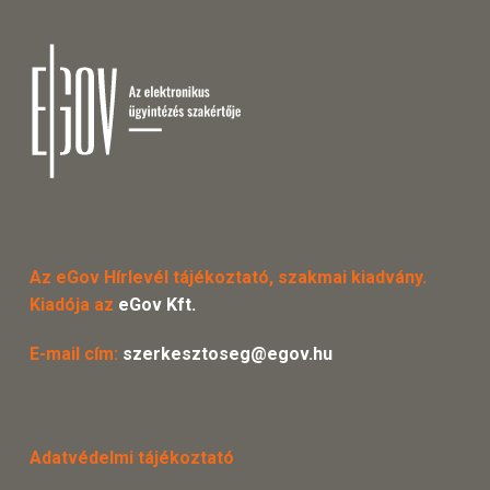
Az eGov Hírlevél tájékoztató, szakmai kiadvány.
Kiadója az
eGov Kft.
E-mail cím:
szerkesztoseg@egov.hu
Adatvédelmi tájékoztató