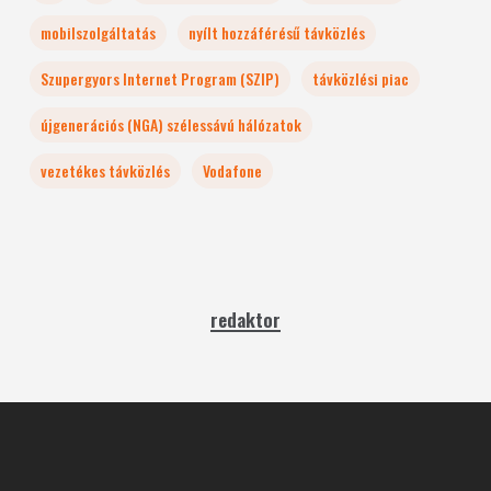
mobilszolgáltatás
nyílt hozzáférésű távközlés
Szupergyors Internet Program (SZIP)
távközlési piac
újgenerációs (NGA) szélessávú hálózatok
vezetékes távközlés
Vodafone
redaktor