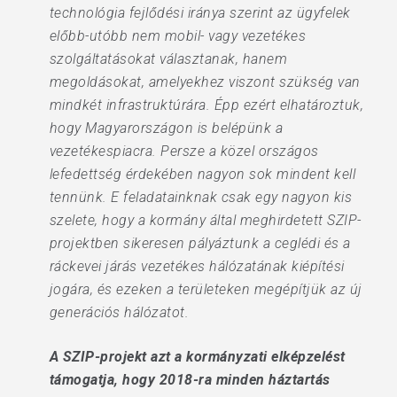
technológia fejlődési iránya szerint az ügyfelek
előbb-utóbb nem mobil- vagy vezetékes
szolgáltatásokat választanak, hanem
megoldásokat, amelyekhez viszont szükség van
mindkét infrastruktúrára. Épp ezért elhatároztuk,
hogy Magyarországon is belépünk a
vezetékespiacra. Persze a közel országos
lefedettség érdekében nagyon sok mindent kell
tennünk. E feladatainknak csak egy nagyon kis
szelete, hogy a kormány által meghirdetett SZIP-
projektben sikeresen pályáztunk a ceglédi és a
ráckevei járás vezetékes hálózatának kiépítési
jogára, és ezeken a területeken megépítjük az új
generációs hálózatot.
A SZIP-projekt azt a kormányzati elképzelést
támogatja, hogy 2018-ra minden háztartás