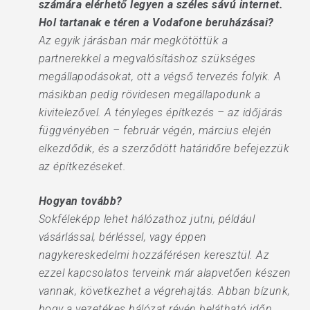
számára elérhető legyen a széles sávú internet.
Hol tartanak e téren a Vodafone beruházásai?
Az egyik járásban már megkötöttük a
partnerekkel a megvalósításhoz szükséges
megállapodásokat, ott a végső tervezés folyik. A
másikban pedig rövidesen megállapodunk a
kivitelezővel. A tényleges építkezés – az időjárás
függvényében – február végén, március elején
elkezdődik, és a szerződött határidőre befejezzük
az építkezéseket.
Hogyan tovább?
Sokféleképp lehet hálózathoz jutni, például
vásárlással, bérléssel, vagy éppen
nagykereskedelmi hozzáférésen keresztül. Az
ezzel kapcsolatos terveink már alapvetően készen
vannak, következhet a végrehajtás. Abban bízunk,
hogy a vezetékes hálózat révén belátható időn