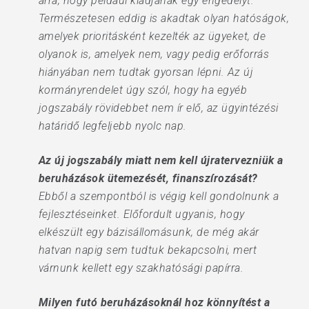
arra, hogy például kiadjanak egy engedélyt.
Természetesen eddig is akadtak olyan hatóságok,
amelyek prioritásként kezelték az ügyeket, de
olyanok is, amelyek nem, vagy pedig erőforrás
hiányában nem tudtak gyorsan lépni. Az új
kormányrendelet úgy szól, hogy ha egyéb
jogszabály rövidebbet nem ír elő, az ügyintézési
határidő legfeljebb nyolc nap.
Az új jogszabály miatt nem kell újratervezniük a
beruházások ütemezését, finanszírozását?
Ebből a szempontból is végig kell gondolnunk a
fejlesztéseinket. Előfordult ugyanis, hogy
elkészült egy bázisállomásunk, de még akár
hatvan napig sem tudtuk bekapcsolni, mert
várnunk kellett egy szakhatósági papírra.
Milyen futó beruházásoknál hoz könnyítést a