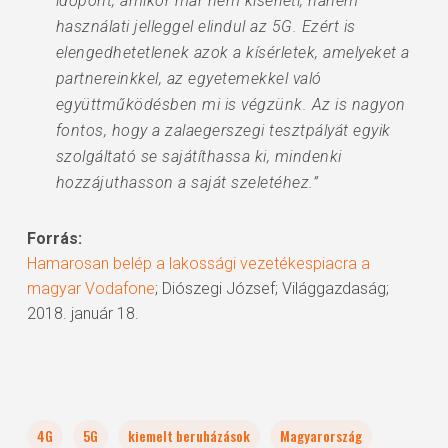
időpont, amikor már nem kísérleti, hanem
használati jelleggel elindul az 5G. Ezért is
elengedhetetlenek azok a kísérletek, amelyeket a
partnereinkkel, az egyetemekkel való
együttműködésben mi is végzünk. Az is nagyon
fontos, hogy a zalaegerszegi tesztpályát egyik
szolgáltató se sajátíthassa ki, mindenki
hozzájuthasson a saját szeletéhez.”
Forrás:
Hamarosan belép a lakossági vezetékespiacra a
magyar Vodafone
; Diószegi József; Világgazdaság;
2018. január 18.
4G
5G
kiemelt beruházások
Magyarország