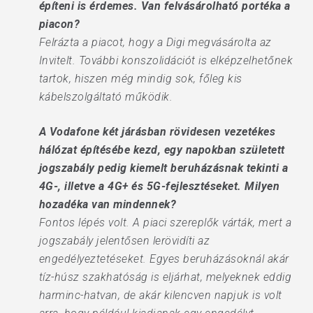
építeni is érdemes. Van felvásárolható portéka a
piacon?
Felrázta a piacot, hogy a Digi megvásárolta az
Invitelt. További konszolidációt is elképzelhetőnek
tartok, hiszen még mindig sok, főleg kis
kábelszolgáltató működik.
A Vodafone két járásban rövidesen vezetékes
hálózat építésébe kezd, egy napokban született
jogszabály pedig kiemelt beruházásnak tekinti a
4G-, illetve a 4G+ és 5G-fejlesztéseket. Milyen
hozadéka van mindennek?
Fontos lépés volt. A piaci szereplők várták, mert a
jogszabály jelentősen lerövidíti az
engedélyeztetéseket. Egyes beruházásoknál akár
tíz-húsz szakhatóság is eljárhat, melyeknek eddig
harminc-hatvan, de akár kilencven napjuk is volt