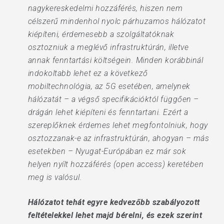
nagykereskedelmi hozzáférés, hiszen nem
célszerű mindenhol nyolc párhuzamos hálózatot
kiépíteni, érdemesebb a szolgáltatóknak
osztozniuk a meglévő infrastruktúrán, illetve
annak fenntartási költségein. Minden korábbinál
indokoltabb lehet ez a következő
mobiltechnológia, az 5G esetében, amelynek
hálózatát – a végső specifikációktól függően –
drágán lehet kiépíteni és fenntartani. Ezért a
szereplőknek érdemes lehet megfontolniuk, hogy
osztozzanak-e az infrastruktúrán, ahogyan – más
esetekben – Nyugat-Európában ez már sok
helyen nyílt hozzáférés (open access) keretében
meg is valósul.
Hálózatot tehát egyre kedvezőbb szabályozott
feltételekkel lehet majd bérelni, és ezek szerint