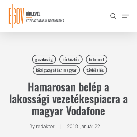
Skip
to
Menu
search
main
Close
content
Menu
gazdaság
hírközlés
Internet
közigazgatás: magyar
távközlés
Hamarosan belép a
lakossági vezetékespiacra a
magyar Vodafone
By
redaktor
2018. január 22.