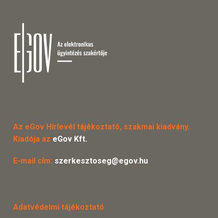
Az eGov Hírlevél tájékoztató, szakmai kiadvány.
Kiadója az
eGov Kft.
E-mail cím:
szerkesztoseg@egov.hu
Adatvédelmi tájékoztató