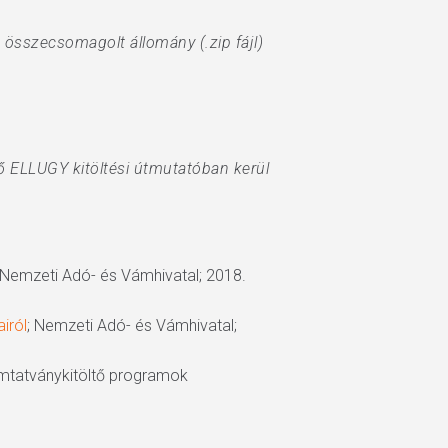
összecsomagolt állomány (.zip fájl)
ő ELLUGY kitöltési útmutatóban kerül
 Nemzeti Adó- és Vámhivatal; 2018.
iról
; Nemzeti Adó- és Vámhivatal;
omtatványkitöltő programok