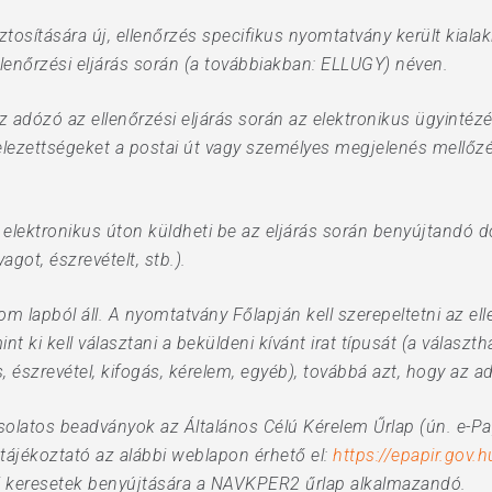
ztosítására új, ellenőrzés specifikus nyomtatvány került kial
lenőrzési eljárás során (a továbbiakban: ELLUGY) néven.
 adózó az ellenőrzési eljárás során az elektronikus ügyintéz
elezettségeket a postai út vagy személyes megjelenés mellőzés
elektronikus úton küldheti be az eljárás során benyújtandó 
got, észrevételt, stb.).
 lapból áll. A nyomtatvány Főlapján kell szerepeltetni az elle
t ki kell választani a beküldeni kívánt irat típusát (a választh
, észrevétel, kifogás, kérelem, egyéb), továbbá azt, hogy az ada
csolatos beadványok az Általános Célú Kérelem Űrlap (ún. e-Pa
 tájékoztató az alábbi weblapon érhető el:
https://epapir.gov.h
ni keresetek benyújtására a NAVKPER2 űrlap alkalmazandó.