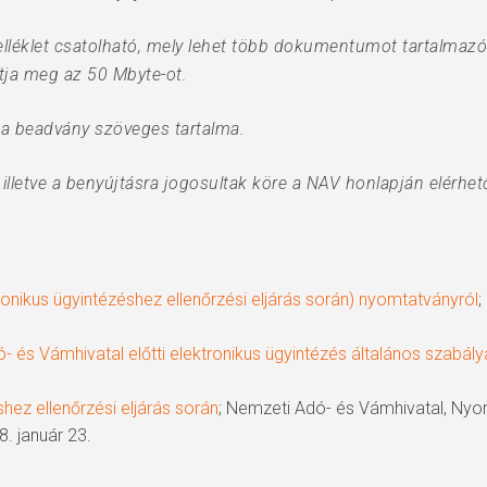
éklet csatolható, mely lehet több dokumentumot tartalmazó 
tja meg az 50 Mbyte-ot.
i a beadvány szöveges tartalma.
lletve a benyújtásra jogosultak köre a NAV honlapján elérhet
onikus ügyintézéshez ellenőrzési eljárás során) nyomtatványról
;
 és Vámhivatal előtti elektronikus ügyintézés általános szabálya
hez ellenőrzési eljárás során
; Nemzeti Adó- és Vámhivatal, Ny
. január 23.