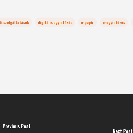
ti szolgáltatások
digitális ügyintézés
e-papír
e-ügyintézés
Previous Post
Next Post