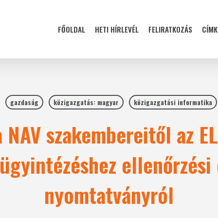
FŐOLDAL
HETI HÍRLEVÉL
FELIRATKOZÁS
CÍMK
gazdaság
közigazgatás: magyar
közigazgatási informatika
a NAV szakembereitől az E
ügyintézéshez ellenőrzési 
nyomtatványról