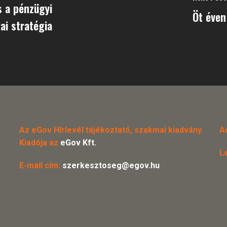
s a pénzügyi
Öt éven 
ai stratégia
Az eGov Hírlevél tájékoztató, szakmai kiadvány.
A
Kiadója az
eGov Kft.
L
E-mail cím:
szerkesztoseg@egov.hu