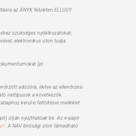
akításra az ÁNYK felületen ELLUGY
éshez szükséges nyilatkozatokat,
ével, elektronikus úton tudja
dokumentumokat (pl.:
nőrzött adózóra, illetve az ellenőrzési
ató irattípusok a következők:
tlaphoz kerül-e feltöltésre melléklet.
pír) útján nyújthatóak be. Az e-papír
u/
-. A NAV bírósági úton támadható