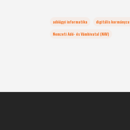
adóügyi informatika
digitális kormányza
Nemzeti Adó- és Vámhivatal (NAV)