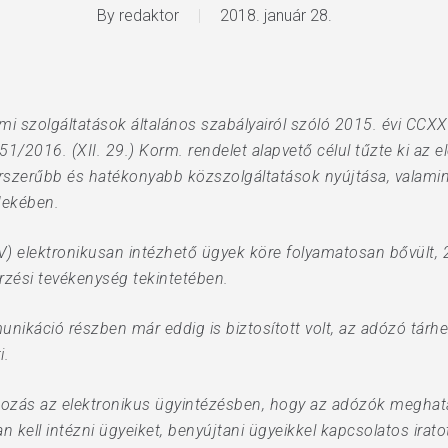
By
redaktor
2018. január 28.
mi szolgáltatások általános szabályairól szóló 2015. évi CCXXII
51/2016. (XII. 29.) Korm. rendelet alapvető célul tűzte ki az 
rszerűbb és hatékonyabb közszolgáltatások nyújtása, valamint
dekében.
) elektronikusan intézhető ügyek köre folyamatosan bővült, 
őrzési tevékenység tekintetében.
ikáció részben már eddig is biztosított volt, az adózó tárhely
i.
tozás az elektronikus ügyintézésben, hogy az adózók meghatá
 kell intézni ügyeiket, benyújtani ügyeikkel kapcsolatos iratot