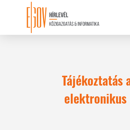
Skip
to
main
content
Tájékoztatás 
elektronikus 