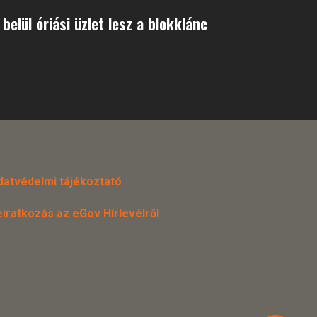
belül óriási üzlet lesz a blokklánc
datvédelmi tájékoztató
eiratkozás az eGov Hírlevélről