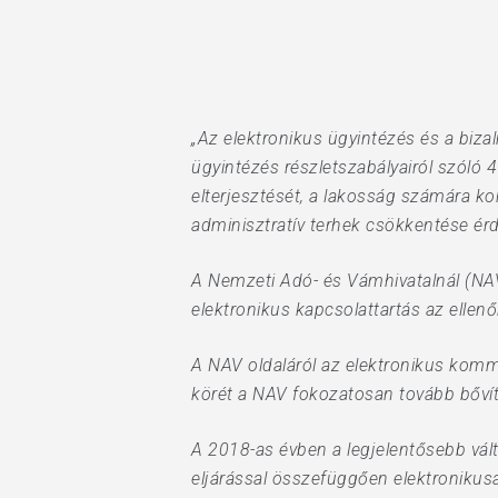
Hit enter to search or ESC to close
„Az elektronikus ügyintézés és a bizal
ügyintézés részletszabályairól szóló 4
elterjesztését, a lakosság számára ko
adminisztratív terhek csökkentése ér
A Nemzeti Adó- és Vámhivatalnál (NAV
elektronikus kapcsolattartás az ellen
A NAV oldaláról az elektronikus kommun
körét a NAV fokozatosan tovább bővít
A 2018-as évben a legjelentősebb vál
eljárással összefüggően elektronikusan