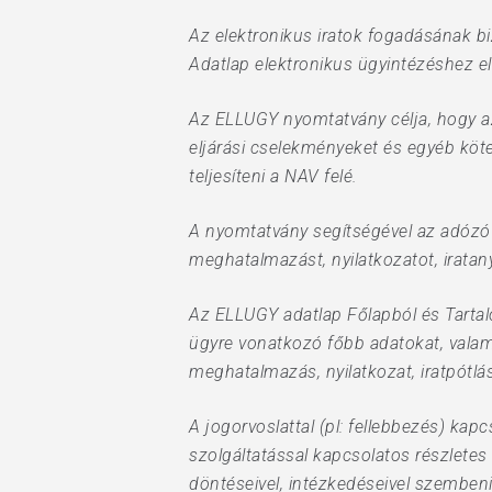
Az elektronikus iratok fogadásának bi
Adatlap elektronikus ügyintézéshez el
Az ELLUGY nyomtatvány célja, hogy az
eljárási cselekményeket és egyéb köt
teljesíteni a NAV felé.
A nyomtatvány segítségével az adózó 
meghatalmazást, nyilatkozatot, iratanya
Az ELLUGY adatlap Főlapból és Tartalom
ügyre vonatkozó főbb adatokat, valamin
meghatalmazás, nyilatkozat, iratpótlás
A jogorvoslattal (pl: fellebbezés) kap
szolgáltatással kapcsolatos részletes
döntéseivel, intézkedéseivel szembe