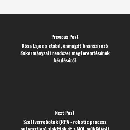
Previous Post
Kósa Lajos a stabil, önmagát finanszírozó
önkormányzati rendszer megteremtésének
kérdéséről
Next Post
Szoftverrobotok (RPA - robotic process
automation) alakítják át a MOL működését