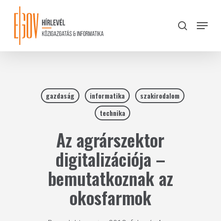
Skip
to
Menu
search
main
Close
content
Menu
gazdaság
informatika
szakirodalom
technika
Az agrárszektor
digitalizációja –
bemutatkoznak az
okosfarmok