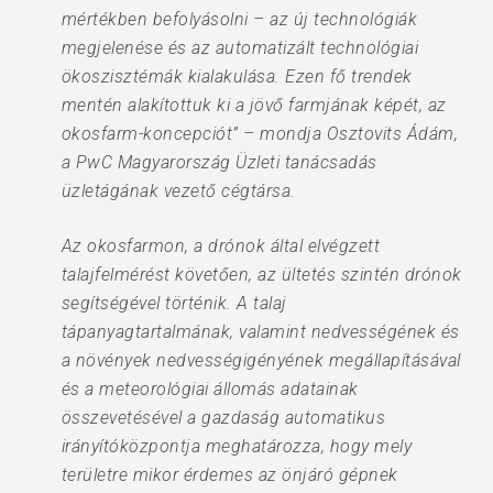
mértékben befolyásolni – az új technológiák
megjelenése és az automatizált technológiai
ökoszisztémák kialakulása. Ezen fő trendek
mentén alakítottuk ki a jövő farmjának képét, az
okosfarm-koncepciót” – mondja Osztovits Ádám,
a PwC Magyarország Üzleti tanácsadás
üzletágának vezető cégtársa.
Az okosfarmon, a drónok által elvégzett
talajfelmérést követően, az ültetés szintén drónok
segítségével történik. A talaj
tápanyagtartalmának, valamint nedvességének és
a növények nedvességigényének megállapításával
és a meteorológiai állomás adatainak
összevetésével a gazdaság automatikus
irányítóközpontja meghatározza, hogy mely
területre mikor érdemes az önjáró gépnek