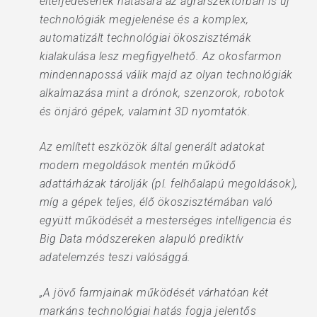
elterjedésének hatására az agrárszektorban is új
technológiák megjelenése és a komplex,
automatizált technológiai ökoszisztémák
kialakulása lesz megfigyelhető. Az okosfarmon
mindennapossá válik majd az olyan technológiák
alkalmazása mint a drónok, szenzorok, robotok
és önjáró gépek, valamint 3D nyomtatók.
Az említett eszközök által generált adatokat
modern megoldások mentén működő
adattárházak tárolják (pl. felhőalapú megoldások),
míg a gépek teljes, élő ökoszisztémában való
együtt működését a mesterséges intelligencia és
Big Data módszereken alapuló prediktív
adatelemzés teszi valósággá.
„A jövő farmjainak működését várhatóan két
markáns technológiai hatás fogja jelentős