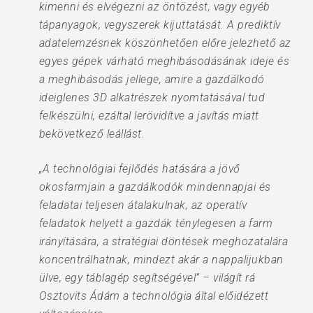
kimenni és elvégezni az öntözést, vagy egyéb
tápanyagok, vegyszerek kijuttatását. A prediktív
adatelemzésnek köszönhetően előre jelezhető az
egyes gépek várható meghibásodásának ideje és
a meghibásodás jellege, amire a gazdálkodó
ideiglenes 3D alkatrészek nyomtatásával tud
felkészülni, ezáltal lerövidítve a javítás miatt
bekövetkező leállást.
„A technológiai fejlődés hatására a jövő
okosfarmjain a gazdálkodók mindennapjai és
feladatai teljesen átalakulnak, az operatív
feladatok helyett a gazdák ténylegesen a farm
irányítására, a stratégiai döntések meghozatalára
koncentrálhatnak, mindezt akár a nappalijukban
ülve, egy táblagép segítségével” – világít rá
Osztovits Ádám a technológia által előidézett