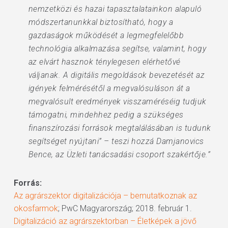
nemzetközi és hazai tapasztalatainkon alapuló
módszertanunkkal biztosítható, hogy a
gazdaságok működését a legmegfelelőbb
technológia alkalmazása segítse, valamint, hogy
az elvárt hasznok ténylegesen elérhetővé
váljanak. A digitális megoldások bevezetését az
igények felmérésétől a megvalósuláson át a
megvalósult eredmények visszaméréséig tudjuk
támogatni, mindehhez pedig a szükséges
finanszírozási források megtalálásában is tudunk
segítséget nyújtani” – teszi hozzá Damjanovics
Bence, az Üzleti tanácsadási csoport szakértője.”
Forrás:
Az agrárszektor digitalizációja – bemutatkoznak az
okosfarmok
; PwC Magyarország; 2018. február 1.
Digitalizáció az agrárszektorban – Életképek a jövő