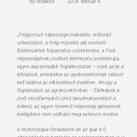
By
redaktor
2018. február 4.
„Felgyorsult népességnövekedés, erősödő
urbanizáció, a még művelés alá vonható
földterületek folyamatos csökkenése, a Föld
népességének jövőbeli élelmezési problémája,
egyre alacsonyabb foglalkoztatás – ezek azok a
kihívások, amelyekre az agrárszektornak választ
kell találnia az elkövetkező években. Ahogy a
Digitalizáció az agrárszektorban – Életképek a
jövő okosfarmjáról című tanulmányunkból is
kiderül, az egyre növekvő népesség igényeinek
kielégítése nem oldható meg extenzív módon.
A technológiai forradalom és az ipar 4.0