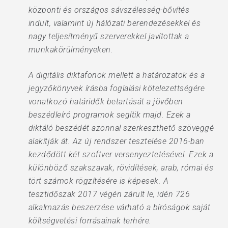
központi és országos sávszélesség-bővítés
indult, valamint új hálózati berendezésekkel és
nagy teljesítményű szerverekkel javítottak a
munkakörülményeken.
A digitális diktafonok mellett a határozatok és a
jegyzőkönyvek írásba foglalási kötelezettségére
vonatkozó határidők betartását a jövőben
beszédleíró programok segítik majd. Ezek a
diktáló beszédét azonnal szerkeszthető szöveggé
alakítják át. Az új rendszer tesztelése 2016-ban
kezdődött két szoftver versenyeztetésével. Ezek a
különböző szakszavak, rövidítések, arab, római és
tört számok rögzítésére is képesek. A
tesztidőszak 2017 végén zárult le, idén 726
alkalmazás beszerzése várható a bíróságok saját
költségvetési forrásainak terhére.