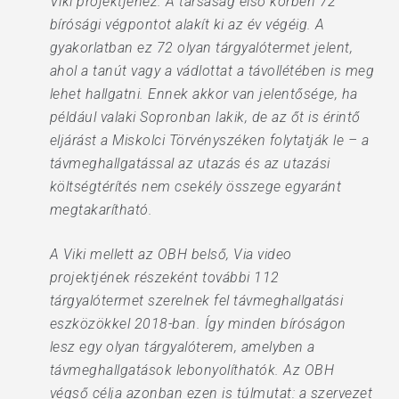
Viki projektjéhez. A társaság első körben 72
bírósági végpontot alakít ki az év végéig. A
gyakorlatban ez 72 olyan tárgyalótermet jelent,
ahol a tanút vagy a vádlottat a távollétében is meg
lehet hallgatni. Ennek akkor van jelentősége, ha
például valaki Sopronban lakik, de az őt is érintő
eljárást a Miskolci Törvényszéken folytatják le – a
távmeghallgatással az utazás és az utazási
költségtérítés nem csekély összege egyaránt
megtakarítható.
A Viki mellett az OBH belső, Via video
projektjének részeként további 112
tárgyalótermet szerelnek fel távmeghallgatási
eszközökkel 2018-ban. Így minden bíróságon
lesz egy olyan tárgyalóterem, amelyben a
távmeghallgatások lebonyolíthatók. Az OBH
végső célja azonban ezen is túlmutat: a szervezet