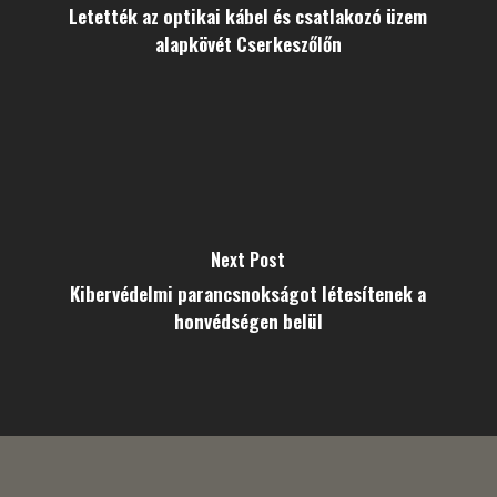
Letették az optikai kábel és csatlakozó üzem
alapkövét Cserkeszőlőn
Next Post
Kibervédelmi parancsnokságot létesítenek a
honvédségen belül