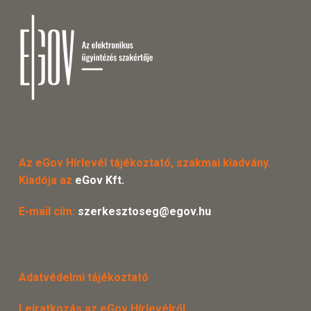
Az eGov Hírlevél tájékoztató, szakmai kiadvány.
Kiadója az
eGov Kft.
E-mail cím:
szerkesztoseg@egov.hu
Adatvédelmi tájékoztató
Leiratkozás az eGov Hírlevélről