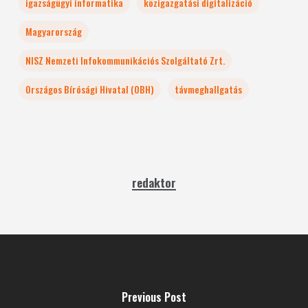
igazságügyi informatika
közigazgatási digitalizáció
Magyarország
NISZ Nemzeti Infokommunikációs Szolgáltató Zrt.
Országos Bírósági Hivatal (OBH)
távmeghallgatás
redaktor
Previous Post