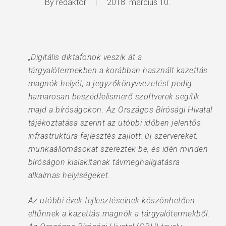
By
redaktor
2018. március 10.
„Digitális diktafonok veszik át a
tárgyalótermekben a korábban használt kazettás
magnók helyét, a jegyzőkönyvvezetést pedig
hamarosan beszédfelismerő szoftverek segítik
majd a bíróságokon. Az Országos Bírósági Hivatal
tájékoztatása szerint az utóbbi időben jelentős
infrastruktúra-fejlesztés zajlott: új szervereket,
munkaállomásokat szereztek be, és idén minden
bíróságon kialakítanak távmeghallgatásra
alkalmas helyiségeket.
Az utóbbi évek fejlesztéseinek köszönhetően
eltűnnek a kazettás magnók a tárgyalótermekből.