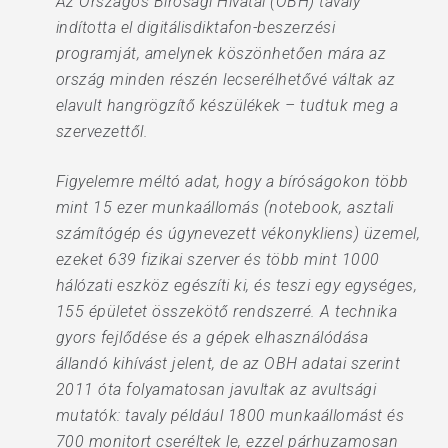
Az Országos Bírósági Hivatal (OBH) tavaly
indította el digitálisdiktafon-beszerzési
programját, amelynek köszönhetően mára az
ország minden részén lecserélhetővé váltak az
elavult hangrögzítő készülékek – tudtuk meg a
szervezettől.
Figyelemre méltó adat, hogy a bíróságokon több
mint 15 ezer munkaállomás (notebook, asztali
számítógép és úgynevezett vékonykliens) üzemel,
ezeket 639 fizikai szerver és több mint 1000
hálózati eszköz egészíti ki, és teszi egy egységes,
155 épületet összekötő rendszerré. A technika
gyors fejlődése és a gépek elhasználódása
állandó kihívást jelent, de az OBH adatai szerint
2011 óta folyamatosan javultak az avultsági
mutatók: tavaly például 1800 munkaállomást és
700 monitort cseréltek le, ezzel párhuzamosan