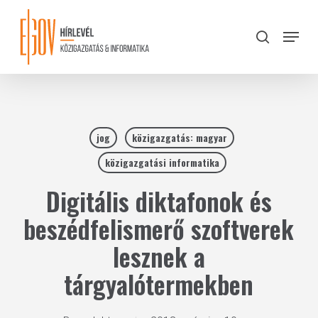
Skip
to
Menu
search
main
Close
content
Menu
jog
közigazgatás: magyar
közigazgatási informatika
Digitális diktafonok és
beszédfelismerő szoftverek
lesznek a
tárgyalótermekben