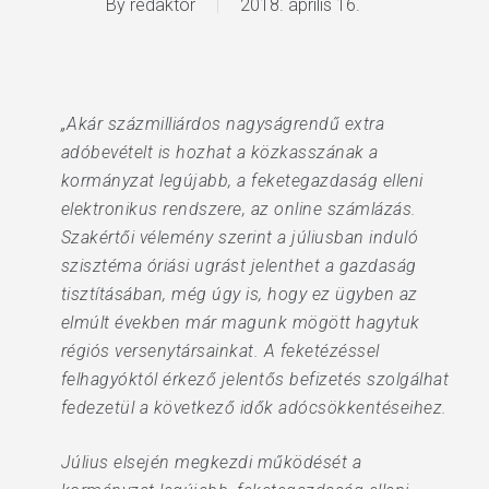
By
redaktor
2018. április 16.
„Akár százmilliárdos nagyságrendű extra
adóbevételt is hozhat a közkasszának a
kormányzat legújabb, a feketegazdaság elleni
elektronikus rendszere, az online számlázás.
Szakértői vélemény szerint a júliusban induló
szisztéma óriási ugrást jelenthet a gazdaság
tisztításában, még úgy is, hogy ez ügyben az
elmúlt években már magunk mögött hagytuk
régiós versenytársainkat. A feketézéssel
felhagyóktól érkező jelentős befizetés szolgálhat
fedezetül a következő idők adócsökkentéseihez.
Július elsején megkezdi működését a