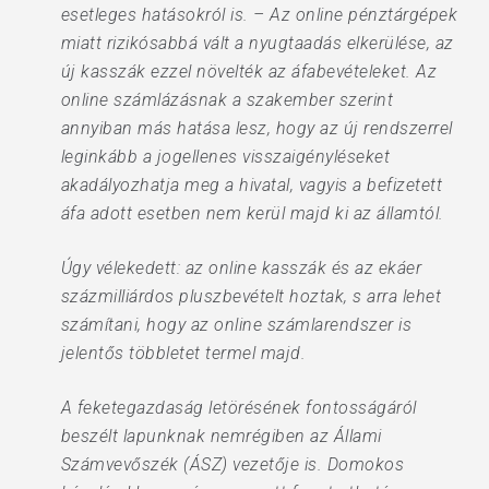
esetleges hatásokról is. – Az online pénztárgépek
miatt rizikósabbá vált a nyugtaadás elkerülése, az
új kasszák ezzel növelték az áfabevételeket. Az
online számlázásnak a szakember szerint
annyiban más hatása lesz, hogy az új rendszerrel
leginkább a jogellenes visszaigényléseket
akadályozhatja meg a hivatal, vagyis a befizetett
áfa adott esetben nem kerül majd ki az államtól.
Úgy vélekedett: az online kasszák és az ekáer
százmilliárdos pluszbevételt hoztak, s arra lehet
számítani, hogy az online számlarendszer is
jelentős többletet termel majd.
A feketegazdaság letörésének fontosságáról
beszélt lapunknak nemrégiben az Állami
Számvevőszék (ÁSZ) vezetője is. Domokos