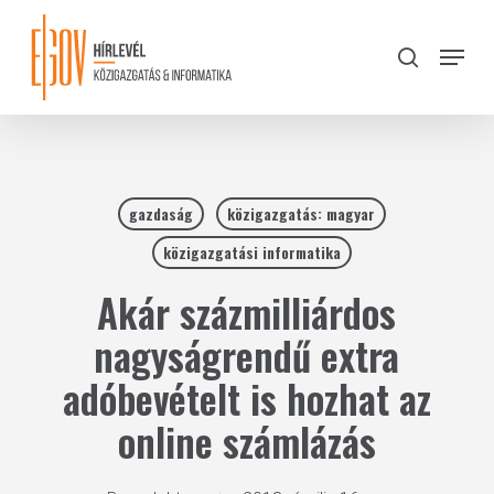
Skip
to
Menu
search
main
Close
content
Menu
gazdaság
közigazgatás: magyar
közigazgatási informatika
Akár százmilliárdos
nagyságrendű extra
adóbevételt is hozhat az
online számlázás