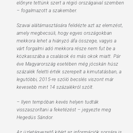
előnyre tettünk szert a régió országaival szemben
– fogalmazott a szakember.
Szavai alátámasztására felidézte azt az elemzést,
amely megbecsüli, hogy egyes országokban
mekkora lehet a hiányzó áfa összege, vagyis a
várt forgalmi adó mekkora része nem fut be a
közkasszába a csalások és más okok miatt. Pár
éve Magyarország esetében még jócskán húsz
százalék feletti érték szerepelt a kimutatásban, a
legutóbbi, 2015-re szóló becslés viszont már
kevesebb mint 14 százalékról szólt.
– Ilyen tempóban kevés helyen tudták
visszaszorítani a feketézést – jegyezte meg
Hegedüs Sándor.
Az üzletágvezető kitért az információk sorsára is.