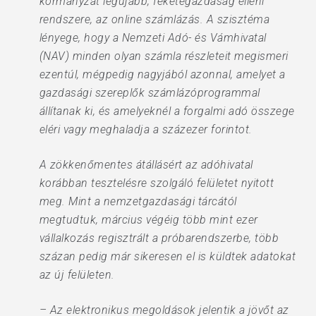
kormányzat legújabb, feketegazdaság elleni
rendszere, az online számlázás. A szisztéma
lényege, hogy a Nemzeti Adó- és Vámhivatal
(NAV) minden olyan számla részleteit megismeri
ezentúl, mégpedig nagyjából azonnal, amelyet a
gazdasági szereplők számlázóprogrammal
állítanak ki, és amelyeknél a forgalmi adó összege
eléri vagy meghaladja a százezer forintot.
A zökkenőmentes átállásért az adóhivatal
korábban tesztelésre szolgáló felületet nyitott
meg. Mint a nemzetgazdasági tárcától
megtudtuk, március végéig több mint ezer
vállalkozás regisztrált a próbarendszerbe, több
százan pedig már sikeresen el is küldtek adatokat
az új felületen.
– Az elektronikus megoldások jelentik a jövőt az