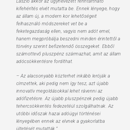
László akkor az úgynevezett fenntartható
kifehérítés elvét mutatta be. Ennek lényege, hogy
az állam új, a modern kor lehetőségeit
felhasználó módszereket vet be a
feketegazdaság ellen, vagyis nem adót emel,
hanem megpróbálja beszedni minden érintettől a
törvény szerint befizetendő összegeket. Ebből
számottevő pluszpénz származhat, amit az állam
adócsökkentésre fordíthat.
– Az alacsonyabb közterhet inkább leróják a
címzettek, aki pedig nem így tesz, azt újabb
innovatív megoldásokkal lehet rávenni az
adófizetésre. Az újabb pluszpénzek pedig újabb
tehercsökkentés fedezetéül szolgálhatnak. Az
utóbbi időszak hazai adóügyi történései
lényegében ennek az elvnek a gyakorlatba
ültetését mutatták.”