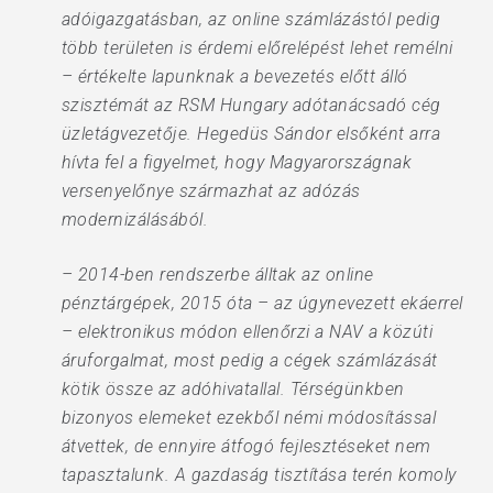
adóigazgatásban, az online számlázástól pedig
több területen is érdemi előrelépést lehet remélni
– értékelte lapunknak a bevezetés előtt álló
szisztémát az RSM Hungary adótanácsadó cég
üzletágvezetője. Hegedüs Sándor elsőként arra
hívta fel a figyelmet, hogy Magyarországnak
versenyelőnye származhat az adózás
modernizálásából.
– 2014-ben rendszerbe álltak az online
pénztárgépek, 2015 óta – az úgynevezett ekáerrel
– elektronikus módon ellenőrzi a NAV a közúti
áruforgalmat, most pedig a cégek számlázását
kötik össze az adóhivatallal. Térségünkben
bizonyos elemeket ezekből némi módosítással
átvettek, de ennyire átfogó fejlesztéseket nem
tapasztalunk. A gazdaság tisztítása terén komoly