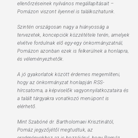
ellenőrzéseinek nyilvános megállapításait –
Pomázon viszont ilyennel is találkozhatunk.
Szintén országosan nagy a hiányosság a
tervezetek, koncepciók közzététele terén, amelyek
elvétve fordulnak elő egy-egy önkormányzatnál,
Pomázon azonban ezek is felkerülnek a honlapra,
és véleményezhetők.
A jó gyakorlatok között érdemes megemlíteni,
hogy az önkormányzat honlapján RSS-
hírcsatorna, a képviselők vagyonnyilatkozataira és
a talált tárgyakra vonatkozó menüpont is
elérhető.
Mint Szabóné dr. Bartholomaei Krisztinától,
Pomáz jegyzőjétől megtudtuk, az
eredményekhez az is hozzájárul, hogy Pomáz