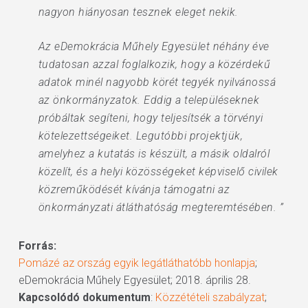
nagyon hiányosan tesznek eleget nekik.
Az eDemokrácia Műhely Egyesület néhány éve
tudatosan azzal foglalkozik, hogy a közérdekű
adatok minél nagyobb körét tegyék nyilvánossá
az önkormányzatok. Eddig a településeknek
próbáltak segíteni, hogy teljesítsék a törvényi
kötelezettségeiket. Legutóbbi projektjük,
amelyhez a kutatás is készült, a másik oldalról
közelít, és a helyi közösségeket képviselő civilek
közreműködését kívánja támogatni az
önkormányzati átláthatóság megteremtésében. ”
Forrás:
Pomázé az ország egyik legátláthatóbb honlapja
;
eDemokrácia Műhely Egyesület; 2018. április 28.
Kapcsolódó dokumentum
:
Közzétételi szabályzat
;