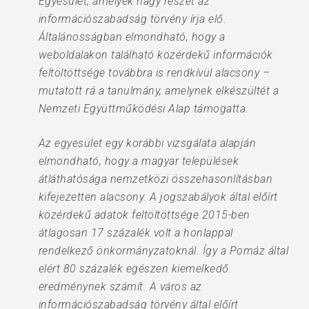
Egyesület, amelyek nagy részét az
információszabadság törvény írja elő.
Általánosságban elmondható, hogy a
weboldalakon található közérdekű információk
feltöltöttsége továbbra is rendkívül alacsony –
mutatott rá a tanulmány, amelynek elkészültét a
Nemzeti Együttműködési Alap támogatta.
Az egyesület egy korábbi vizsgálata alapján
elmondható, hogy a magyar települések
átláthatósága nemzetközi összehasonlításban
kifejezetten alacsony. A jogszabályok által előírt
közérdekű adatok feltöltöttsége 2015-ben
átlagosan 17 százalék volt a honlappal
rendelkező önkormányzatoknál. Így a Pomáz által
elért 80 százalék egészen kiemelkedő
eredménynek számít. A város az
információszabadság törvény által előírt