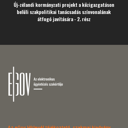
Új-zélandi kormányzati projekt a közigazgatáson
belüli szakpolitikai tanácsadás színvonalának
átfogó javítására - 2. rész
Az eGov Hírlevél tájékoztató, szakmai kiadvány.