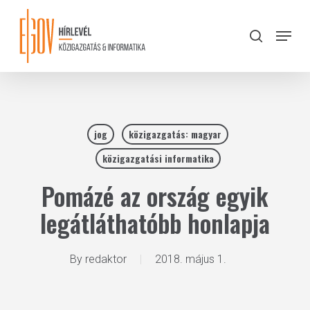
Skip
to
Menu
search
main
Close
content
Menu
jog
közigazgatás: magyar
közigazgatási informatika
Pomázé az ország egyik
legátláthatóbb honlapja
By
redaktor
2018. május 1.