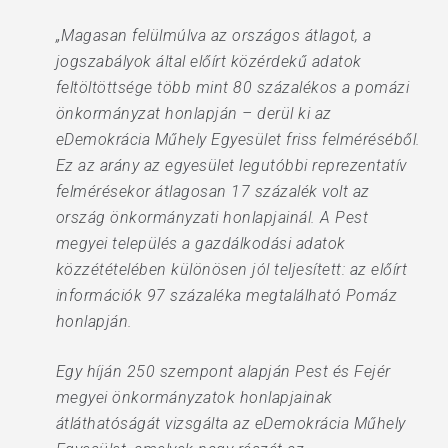
„Magasan felülmúlva az országos átlagot, a
jogszabályok által előírt közérdekű adatok
feltöltöttsége több mint 80 százalékos a pomázi
önkormányzat honlapján – derül ki az
eDemokrácia Műhely Egyesület friss felméréséből.
Ez az arány az egyesület legutóbbi reprezentatív
felmérésekor átlagosan 17 százalék volt az
ország önkormányzati honlapjainál. A Pest
megyei település a gazdálkodási adatok
közzétételében különösen jól teljesített: az előírt
információk 97 százaléka megtalálható Pomáz
honlapján.
Egy híján 250 szempont alapján Pest és Fejér
megyei önkormányzatok honlapjainak
átláthatóságát vizsgálta az eDemokrácia Műhely