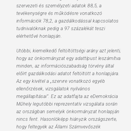
szervezeti és személyzeti adatok 88,5, a
tevékenységre és működésre vonatkozó
információk 78,2, a gazdálkodással kapcsolatos
tudnivalóknak pedig a 97 százalékát teszi
elérhetővé honlapján.
Utóbbi, kiemelkedő feltöltöttségi arány azt jelenti,
hogy az önkormányzat egy adattípust leszámítva
minden, az információszabadság törvény által
előírt gazdálkodási adatot feltöltött a honlapjára.
Az egy kivétel a „szervre vonatkozó egyéb
ellenőrzések, vizsgálatok nyilvános
megállapításai”. Ez az adatfajta az eDemokrácia
Műhely legutóbbi reprezentatív vizsgálata során
az országban semelyik önkormányzat honlapján
nincs fent. Hasonlóképp hiányzik országszerte,
hogy feltegyék az Állami Számvevőszék