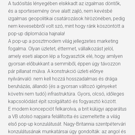
A tudósítás lényegében elsikkadt az izgalmas döntők,
és a sportesemény örve alatt zajló, nem kevésbé
izgalmas geopolitikai csatározások hírözönében, pedig
nem kevesebbről volt szó, mint hogy ránk köszöntött a
pop-up diplomácia hajnala!
A pop-up a posztmodern világ jellegzetes marketing
fogalma. Olyan üzletet, éttermet, vállalkozást jelöl,
amely eseti alapon lép a fogyasztók elé, hogy amilyen
gyorsan előbukkant a semmiből, éppen úgy távozzon
pár pillanat múlva. A konstrukció üzleti előnye
nyilvánvaló: nem kell hozzá hosszadalmas és drága
beruházás, állandó (és a gyorsan változó igényeket
követni nem tudó) infrastruktúra. Gyors, olcsó, időleges
kapcsolódást épít szolgáltató és fogyasztó között.
E modern koncepciót felkarolva, a brit külügyi apparátus
a VB utolsó napjaira felállította és üzemeltette a világ
első pop-up konzulátusát. Nagy-Britannia szentpétervári
konzulátusának munkatársai úgy gondolták: az angol és