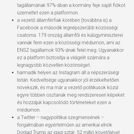
tagállamának 97%-ában a kormány feje saját fiókot
üzemeltet ezen a platformon.
a vezető államférfiak körében (továbbra is) a
Facebook a második legnépszerűbb közösségi
csatorna. 179 ország államfői és külügyminiszterei
vannak fenn ezen a közösségi médiumon, ami az
ENSZ tagállamok 93%-ának felel meg. Ugyanakkor
ez a platform biztosítja a világelit számára a
legnagyobb közvetlen közönséget.
harmadik helyen az Instagram áll a népszerűségi
listán. Kedveltsége ugyanakkor jól érzékelhetően
növekszik, és ma már a vezető politikusok közül
egyre többen osztanak meg rendszeresen képeket
és hozzájuk kapcsolódó történeteket ezen a
médiumon.
a Twitter – nagypolitikai szegmensének –
forgalmában egyértelműen az amerikai elnök
Donlad Trump az igazi sztár. 52 millió követőjével