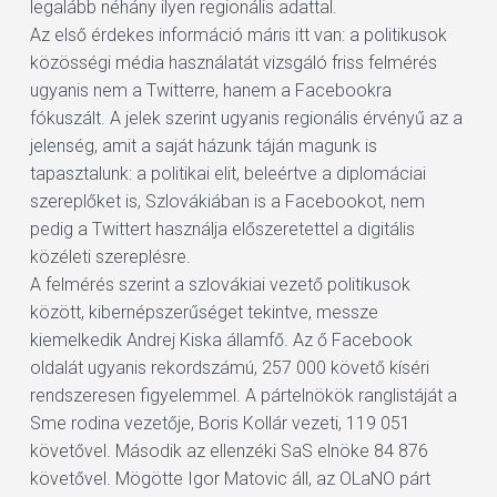
legalább néhány ilyen regionális adattal.
Az első érdekes információ máris itt van: a politikusok
közösségi média használatát vizsgáló friss felmérés
ugyanis nem a Twitterre, hanem a Facebookra
fókuszált. A jelek szerint ugyanis regionális érvényű az a
jelenség, amit a saját házunk táján magunk is
tapasztalunk: a politikai elit, beleértve a diplomáciai
szereplőket is, Szlovákiában is a Facebookot, nem
pedig a Twittert használja előszeretettel a digitális
közéleti szereplésre.
A felmérés szerint a szlovákiai vezető politikusok
között, kibernépszerűséget tekintve, messze
kiemelkedik Andrej Kiska államfő. Az ő Facebook
oldalát ugyanis rekordszámú, 257 000 követő kíséri
rendszeresen figyelemmel. A pártelnökök ranglistáját a
Sme rodina vezetője, Boris Kollár vezeti, 119 051
követővel. Második az ellenzéki SaS elnöke 84 876
követővel. Mögötte Igor Matovic áll, az OLaNO párt