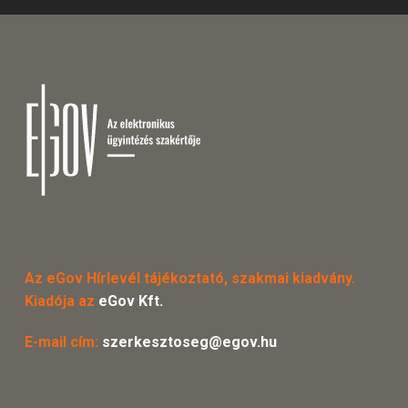
Az eGov Hírlevél tájékoztató, szakmai kiadvány.
Kiadója az
eGov Kft.
E-mail cím:
szerkesztoseg@egov.hu