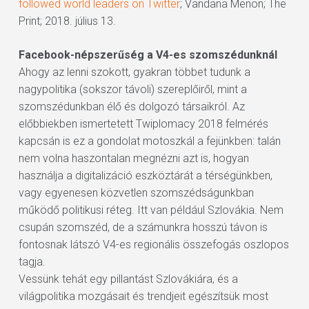
followed world leaders on Twitter
; Vandana Menon; The
Print; 2018. július 13.
Facebook-népszerűség a V4-es szomszédunknál
Ahogy az lenni szokott, gyakran többet tudunk a
nagypolitika (sokszor távoli) szereplőiről, mint a
szomszédunkban élő és dolgozó társaikról. Az
előbbiekben ismertetett Twiplomacy 2018 felmérés
kapcsán is ez a gondolat motoszkál a fejünkben: talán
nem volna haszontalan megnézni azt is, hogyan
használja a digitalizáció eszköztárát a térségünkben,
vagy egyenesen közvetlen szomszédságunkban
működő politikusi réteg. Itt van például Szlovákia. Nem
csupán szomszéd, de a számunkra hosszú távon is
fontosnak látszó V4-es regionális összefogás oszlopos
tagja.
Vessünk tehát egy pillantást Szlovákiára, és a
világpolitika mozgásait és trendjeit egészítsük most