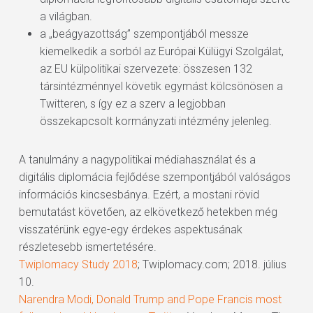
a világban.
a „beágyazottság” szempontjából messze
kiemelkedik a sorból az Európai Külügyi Szolgálat,
az EU külpolitikai szervezete: összesen 132
társintézménnyel követik egymást kölcsönösen a
Twitteren, s így ez a szerv a legjobban
összekapcsolt kormányzati intézmény jelenleg.
A tanulmány a nagypolitikai médiahasználat és a
digitális diplomácia fejlődése szempontjából valóságos
információs kincsesbánya. Ezért, a mostani rövid
bemutatást követően, az elkövetkező hetekben még
visszatérünk egye-egy érdekes aspektusának
részletesebb ismertetésére.
Twiplomacy Study 2018
; Twiplomacy.com; 2018. július
10.
Narendra Modi, Donald Trump and Pope Francis most