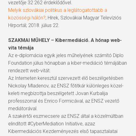
vezetője 32 262 érdeklődővel.
Melyik szlovákiai politikus a leglátogatottabb a
közösségi hálón?
; Hírek, Szlovákiai Magyar Televíziós
Hírportál; 2018. július 22.
SZAKMAI MŰHELY – Kibermediáció. A hónap web-
vita témája
Az e-diplomácia egyik jeles műhelyének számító Diplo
Foundation július hónapban a kiber-mediáció témájában
rendezett web-vitát.
Az Interneten keresztül szervezett élő beszélgetésben
Nickolay Mladenov, az ENSZ főtitkár különleges közel-
keleti megbízottja beszélgetett Jovan Kurbalija
professzorral és Enrico Formicával, az ENSZ vezető
mediátorával.
A szakértői eszmecsere az ENSZ által a közelmúltban
elindított #CyberMediation Initiative, azaz
Kibermediációs Kezdeményezés első tapasztalatai