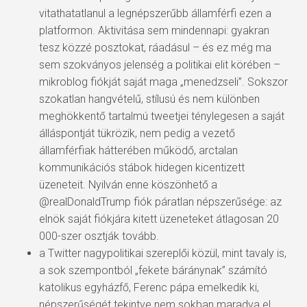
vitathatatlanul a legnépszerűbb államférfi ezen a
platformon. Aktivitása sem mindennapi: gyakran
tesz közzé posztokat, ráadásul – és ez még ma
sem szokványos jelenség a politikai elit körében –
mikroblog fiókját saját maga „menedzseli”. Sokszor
szokatlan hangvételű, stílusú és nem különben
meghökkentő tartalmú tweetjei ténylegesen a saját
álláspontját tükrözik, nem pedig a vezető
államférfiak hátterében működő, arctalan
kommunikációs stábok hidegen kicentizett
üzeneteit. Nyilván enne köszönhető a
@realDonaldTrump fiók páratlan népszerűsége: az
elnök saját fiókjára kitett üzeneteket átlagosan 20
000-szer osztják tovább.
a Twitter nagypolitikai szereplői közül, mint tavaly is,
a sok szempontból „fekete báránynak” számító
katolikus egyházfő, Ferenc pápa emelkedik ki,
népszerűségét tekintve nem sokban maradva el