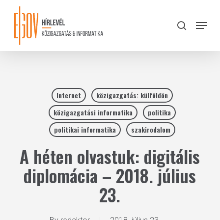
Skip
to
Menu
search
main
Close
content
Menu
Internet
közigazgatás: külföldön
közigazgatási informatika
politika
politikai informatika
szakirodalom
A héten olvastuk: digitális
diplomácia – 2018. július
23.