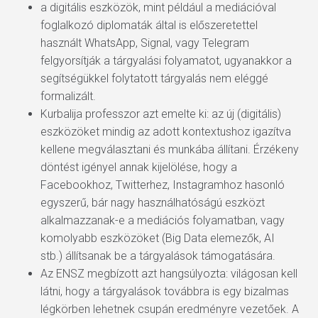
a digitális eszközök, mint például a mediációval
foglalkozó diplomaták által is előszeretettel
használt WhatsApp, Signal, vagy Telegram
felgyorsítják a tárgyalási folyamatot, ugyanakkor a
segítségükkel folytatott tárgyalás nem eléggé
formalizált.
Kurbalija professzor azt emelte ki: az új (digitális)
eszközöket mindig az adott kontextushoz igazítva
kellene megválasztani és munkába állítani. Érzékeny
döntést igényel annak kijelölése, hogy a
Facebookhoz, Twitterhez, Instagramhoz hasonló
egyszerű, bár nagy használhatóságú eszközt
alkalmazzanak-e a mediációs folyamatban, vagy
komolyabb eszközöket (Big Data elemezők, AI
stb.) állítsanak be a tárgyalások támogatására.
Az ENSZ megbízott azt hangsúlyozta: világosan kell
látni, hogy a tárgyalások továbbra is egy bizalmas
légkörben lehetnek csupán eredményre vezetőek. A