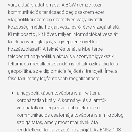
várt, aktuális adatforrása. A BCW nemzetközi
kommunikációs tanácsadó cég csaknem ezer
világpolitikai szereplő személyes vagy hivatali
közösségi média fiókjait veszi évről évre vizsgálat alá.
Ki mit posztol, kit követ, milyen információkat vesz át,
kinek hányan lájkolják, vagy éppen követik a
hozzászólásait? A felmérés tehát a kibertérbe
telepedett nagypolitika aktuális viszonyait igyekszik
feltárni, és megállapításai idén is jól tükrözik a digitális
geopolitika, az e-diplomácia fejlődési trendjeit. Íme, a
friss tanulmány legfontosabb megállapítása:
a nagypolitikában továbbra is a Twitter a
koronázatlan király. A kormány- és államfők
vitathatatlanul legkedveltebb elektronikus
kommunikációs csatornája továbbra is a mikroblog
szolgáltatás, amely most már évek óta
rendületlenül tartja vezető pozícióját. Az ENSZ 193