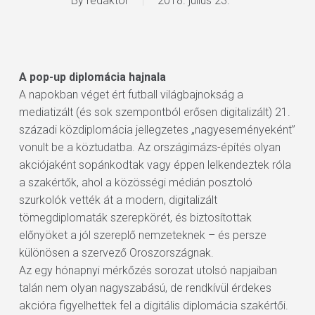
By
redaktor
2018. július 23.
A pop-up diplomácia hajnala
A napokban véget ért futball világbajnokság a
mediatizált (és sok szempontból erősen digitalizált) 21.
századi közdiplomácia jellegzetes „nagyeseményeként”
vonult be a köztudatba. Az országimázs-építés olyan
akciójaként sopánkodtak vagy éppen lelkendeztek róla
a szakértők, ahol a közösségi médián posztoló
szurkolók vették át a modern, digitalizált
tömegdiplomaták szerepkörét, és biztosítottak
előnyöket a jól szereplő nemzeteknek – és persze
különösen a szervező Oroszországnak.
Az egy hónapnyi mérkőzés sorozat utolsó napjaiban
talán nem olyan nagyszabású, de rendkívül érdekes
akcióra figyelhettek fel a digitális diplomácia szakértői.