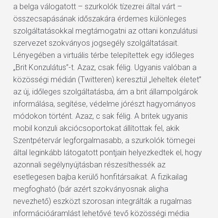
a belga válogatott – szurkolók tízezrei által várt –
összecsapásának időszakára érdemes különleges
szolgáltatásokkal megtámogatni az ottani konzulátusi
szervezet szokványos jogsegély szolgáltatásait.
Lényegében a virtuális térbe telepítettek egy időleges
„Brit Konzulátus”-t. Azaz, csak félig. Ugyanis valóban a
közösségi médián (Twitteren) keresztül „leheltek életet”
az új, időleges szolgáltatásba, ám a brit állampolgárok
informálása, segítése, védelme jórészt hagyományos
módokon történt. Azaz, c sak félig. A britek ugyanis
mobil konzuli akciócsoportokat állítottak fel, akik
Szentpétervár legforgalmasabb, a szurkolók tömegei
által leginkább látogatott pontjain helyezkedtek el, hogy
azonnali segélynyújtásban részesíthessék az
esetlegesen bajba kerülő honfitársaikat. A fizikailag
megfogható (bár azért szokványosnak aligha
nevezhető) eszközt szorosan integrálták a rugalmas
információáramlást lehetővé tevő közösségi média