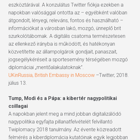
eszköztárával. A konzulátus Twitter fiókja ezekben a
napokban valósággal ontotta az – egyébként valóban
átgondolt, lényegi, releváns, fontos és használható –
információkat a városban lakó, mozgó, ünneplő brit
szurkolótábornak. A digitális csatorna természetesen
az ellenkező irányba is működött, és hatékonyan
közvetítette az állampolgárok gondjait, panaszait,
jogsegélykéréseit a sportesemény térségében mozgó
diplomáciai „mentőalakulatoknak”.
UKinRussia, British Embassy in Moscow
–Twitter; 2018.
július 13.
Tump, Modi és a Pápa: a kibertér nagypolitikai
csillagai
A napokban jelent meg a mind jobban digitalizálódó
nagypolitika egyfajta pillanatfelvételét felvillantó
Twiplomacy 2018 tanulmány. Az évente közreadott
felmérés a kiberdiplomácia kutatóinak egyik legjobban