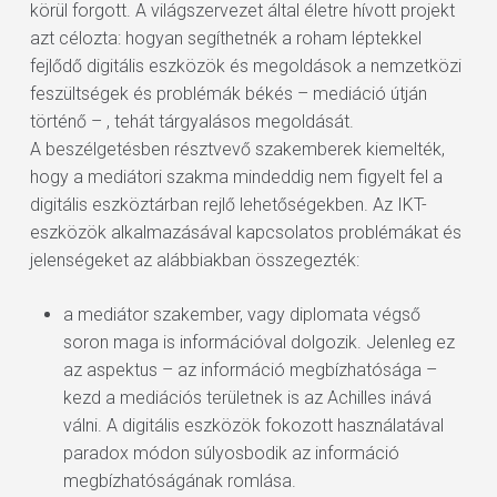
körül forgott. A világszervezet által életre hívott projekt
azt célozta: hogyan segíthetnék a roham léptekkel
fejlődő digitális eszközök és megoldások a nemzetközi
feszültségek és problémák békés – mediáció útján
történő – , tehát tárgyalásos megoldását.
A beszélgetésben résztvevő szakemberek kiemelték,
hogy a mediátori szakma mindeddig nem figyelt fel a
digitális eszköztárban rejlő lehetőségekben. Az IKT-
eszközök alkalmazásával kapcsolatos problémákat és
jelenségeket az alábbiakban összegezték:
a mediátor szakember, vagy diplomata végső
soron maga is információval dolgozik. Jelenleg ez
az aspektus – az információ megbízhatósága –
kezd a mediációs területnek is az Achilles inává
válni. A digitális eszközök fokozott használatával
paradox módon súlyosbodik az információ
megbízhatóságának romlása.