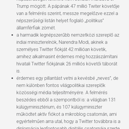
Trump mögött. A pápának 47 millió Twiter követője
van a felmérés szerint, messze megelőzve ezzel a
népszerűségi listán helyet foglaló „politikus”
államférfiak zömét.
a harmadik legnépszerűbb nemzetközi szereplő az
indiai miniszterelnök, Narendra Modi, akinek a
személyes Twitter fiókját 42 millióan követik,
amihez alkalmasint érdemes még hozzászámítani
hivatali Twitter fiókjának 26 milliós követői táborát
is.
érdemes egy pillantást vetni a kevésbé „neves”, de
nem különben fontos világpolitikai szereplők
közösségi média teljesítményére. A felmérés
beszédes ebből a szempontból is: a világban 131
külügyminisztérium, és 107 külügyminiszter
működtet aktív fiókot a mikroblog csatornán, ami
egyértelműen arra utal, hogy a Twitter továbbra is a
diplomácia legfontosabb digitális csatornája szerte