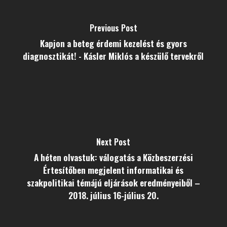
Previous Post
Kapjon a beteg érdemi kezelést és gyors
diagnosztikát! - Kásler Miklós a készülő tervekről
Next Post
A héten olvastuk: válogatás a Közbeszerzési
Értesítőben megjelent informatikai és
szakpolitikai témájú eljárások eredményeiből –
2018. július 16-július 20.