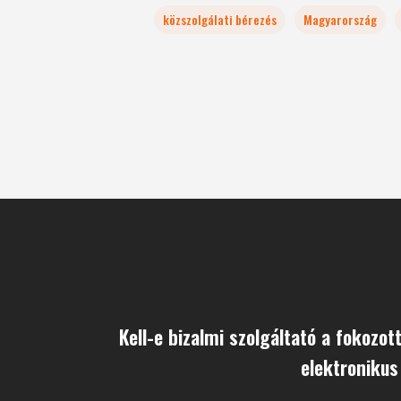
közszolgálati bérezés
Magyarország
Kell-e bizalmi szolgáltató a fokozot
elektronikus