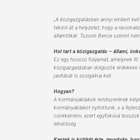
„A közigazgatásban annyi embert kell 
tekinti át a helyzetet, hogy a racion
államtitkár. Tuzson Bence szerint nem
Hol tart a közigazgatás – állami, ön
Ez egy hosszú folyamat, amelynek fő cé
közigazgatásban dolgozók érdekeire i
javítását is szolgálnia kell.
Hit enter to search or ESC to close
Hogyan?
A kormányablakok rendszerének kiépíté
kormányablakot nyitottunk, s a fejlesz
csökkenteni, ezért egyfokúvá tesszük 
lehetőség.
Kaptak is kritikát érte, mondván, hog