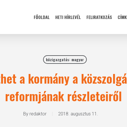
FŐOLDAL
HETI HÍRLEVÉL
FELIRATKOZÁS
CÍMK
közigazgatás: magyar
het a kormány a közszolgá
reformjának részleteiről
By
redaktor
2018. augusztus 11.