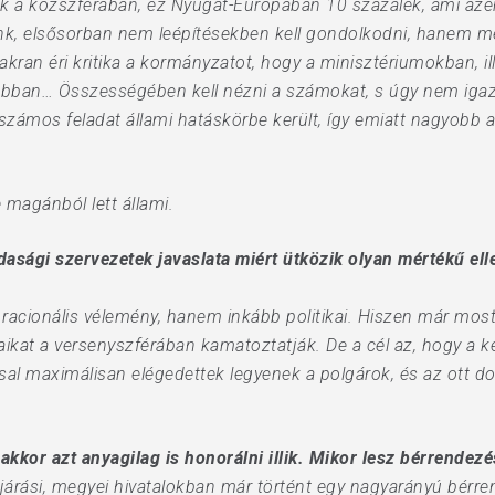
k a közszférában, ez Nyugat-Európában 10 százalék, ami azé
, elsősorban nem leépítésekben kell gondolkodni, hanem meg k
an éri kritika a kormányzatot, hogy a minisztériumokban, ill
ban… Összességében kell nézni a számokat, s úgy nem igazak 
számos feladat állami hatáskörbe került, így emiatt nagyobb 
 magánból lett állami.
asági szervezetek javaslata miért ütközik olyan mértékű ell
 racionális vélemény, hanem inkább politikai. Hiszen már most
ikat a versenyszférában kamatoztatják. De a cél az, hogy a ke
al maximálisan elégedettek legyenek a polgárok, és az ott d
kkor azt anyagilag is honorálni illik. Mikor lesz bérrendezé
 járási, megyei hivatalokban már történt egy nagyarányú bérr