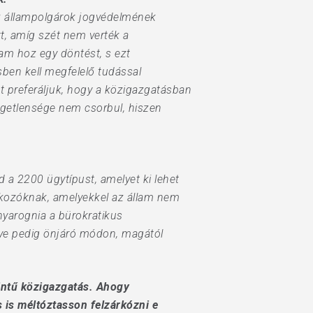
 az állampolgárok jogvédelmének
t, amíg szét nem verték a
am hoz egy döntést, s ezt
ben kell megfelelő tudással
t preferáljuk, hogy a közigazgatásban
üggetlensége nem csorbul, hiszen
 a 2200 ügytípust, amelyet ki lehet
alkozóknak, amelyekkel az állam nem
anyarognia a bürokratikus
gye pedig önjáró módon, magától
intű közigazgatás. Ahogy
 is méltóztasson felzárkózni e