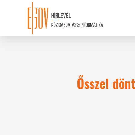
Skip
to
main
content
Ősszel dönt