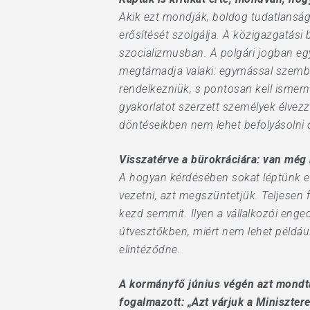
Akik ezt mondják, boldog tudatlanságb
erősítését szolgálja. A közigazgatás
szocializmusban. A polgári jogban eg
megtámadja valaki: egymással szemben
rendelkezniük, s pontosan kell ismern
gyakorlatot szerzett személyek élvezz
döntéseikben nem lehet befolyásolni 
Visszatérve a bürokráciára: van még 
A hogyan kérdésében sokat léptünk elő
vezetni, azt megszüntetjük. Teljesen 
kezd semmit. Ilyen a vállalkozói enged
útvesztőkben, miért nem lehet példáu
elintéződne.
A kormányfő június végén azt mondt
fogalmazott: „Azt várjuk a Miniszter