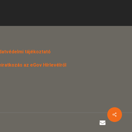
datvédelmi tájékoztató
eiratkozás az eGov Hírlevélről
email