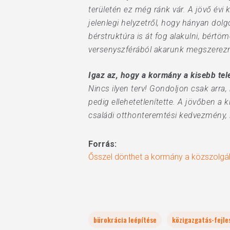
területén ez még ránk vár. A jövő évi
jelenlegi helyzetről, hogy hányan dol
bérstruktúra is át fog alakulni, bért
versenyszférából akarunk megszerezni
Igaz az, hogy a kormány a kisebb te
Nincs ilyen terv! Gondoljon csak arr
pedig ellehetetlenítette. A jövőben a 
családi otthonteremtési kedvezmény, i
Forrás:
Ősszel dönthet a kormány a közszolgála
bürokrácia leépítése
közigazgatás-fejle