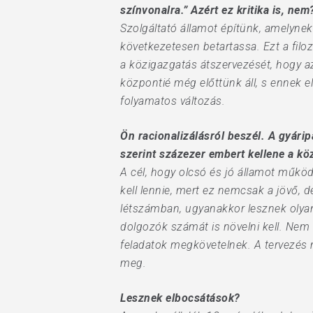
színvonalra.” Azért ez kritika is, nem
Szolgáltató államot építünk, amelynek
következetesen betartassa. Ezt a fil
a közigazgatás átszervezését, hogy az 
központié még előttünk áll, s ennek el
folyamatos változás.
Ön racionalizálásról beszél. A gyár
szerint százezer embert kellene a kö
A cél, hogy olcsó és jó államot működt
kell lennie, mert ez nemcsak a jövő, 
létszámban, ugyanakkor lesznek olyan
dolgozók számát is növelni kell. Nem 
feladatok megkövetelnek. A tervezés mo
meg.
Lesznek elbocsátások?