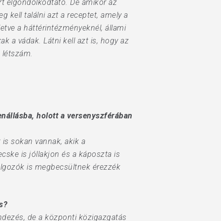
rt elgondolkodtató. De amikor az
ell találni azt a receptet, amely a
etve a háttérintézményeknél, állami
a vádak. Látni kell azt is, hogy az
a létszám.
enállásba, holott a versenyszférában
 is sokan vannak, akik a
cske is jóllakjon és a káposzta is
olgozók is megbecsültnek érezzék
s?
endezés, de a központi közigazgatás