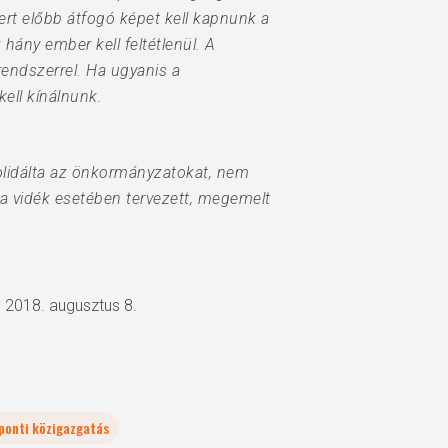
ert előbb átfogó képet kell kapnunk a
hány ember kell feltétlenül. A
rendszerrel. Ha ugyanis a
ell kínálnunk.
zolidálta az önkormányzatokat, nem
a a vidék esetében tervezett, megemelt
; 2018. augusztus 8.
ponti közigazgatás