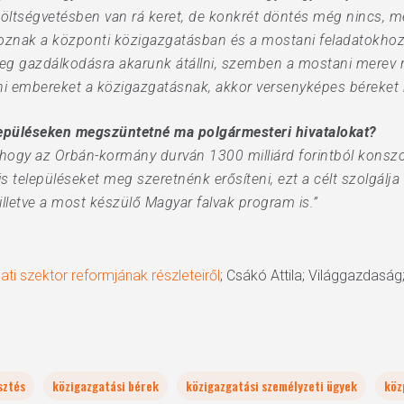
 költségvetésben van rá keret, de konkrét döntés még nincs, m
goznak a központi közigazgatásban és a mostani feladatokhoz 
ömeg gazdálkodásra akarunk átállni, szemben a mostani merev 
 embereket a közigazgatásnak, akkor versenyképes béreket k
lepüléseken megszüntetné ma polgármesteri hivatalokat?
a, hogy az Orbán-kormány durván 1300 milliárd forintból kons
kis településeket meg szeretnénk erősíteni, ezt a célt szolgálj
lletve a most készülő Magyar falvak program is.”
ti szektor reformjának részleteiről
; Csákó Attila; Világgazdaság
sztés
közigazgatási bérek
közigazgatási személyzeti ügyek
köz