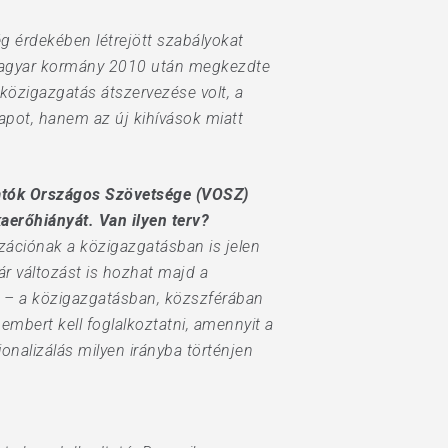
g érdekében létrejött szabályokat
A magyar kormány 2010 után megkezdte
 közigazgatás átszervezése volt, a
llapot, hanem az új kihívások miatt
tatók Országos Szövetsége (VOSZ)
aerőhiányát. Van ilyen terv?
izációnak a közigazgatásban is jelen
ár változást is hozhat majd a
ő – a közigazgatásban, közszférában
embert kell foglalkoztatni, amennyit a
ionalizálás milyen irányba történjen