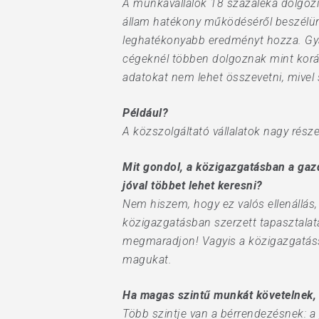
A munkavállalók 18 százaléka dolgozi
állam hatékony működéséről beszélünk
leghatékonyabb eredményt hozza. Gyakr
cégeknél többen dolgoznak mint koráb
adatokat nem lehet összevetni, mivel 
Például?
A közszolgáltató vállalatok nagy része
Mit gondol, a közigazgatásban a gazd
jóval többet lehet keresni?
Nem hiszem, hogy ez valós ellenállás,
közigazgatásban szerzett tapasztalata
megmaradjon! Vagyis a közigazgatáss
magukat.
Ha magas szintű munkát követelnek, a
Több szintje van a bérrendezésnek: a