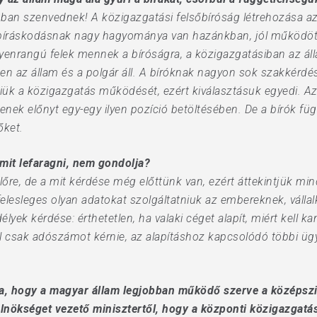
an szenvednek! A köz­i­gaz­gatási felsőbíróság létre­ho­zása
i bíráskodásnak nagy hagyománya van hazánkban, jól működöt
yenrangú felek mennek a bíróságra, a közigazgatásiban az áll
 az állam és a polgár áll. A bíróknak nagyon sok szakkérdés
iük a közigazgatás működését, ezért kiválasztásuk egyedi. Az
enek előnyt egy-egy ilyen pozíció betöltésében. De a bírók f
őket.
mit lefaragni, nem gondolja?
re, de a mit kérdése még előttünk van, ezért áttekintjük mind
felesleges olyan adatokat szolgáltatniuk az embereknek, váll
élyek kérdése: érthetetlen, ha valaki céget alapít, miért kell k
l csak adószámot kérnie, az alapításhoz kapcsolódó többi ü
a, hogy a magyar állam legjobban működő szerve a középsz
elnökséget vezető minisztertől, hogy a központi közigazgatás