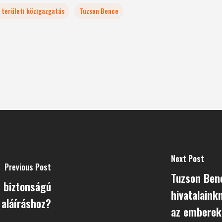
területi közigazgatás
Tuzson Bence
Next Post
Previous Post
Tuzson Benc
t biztonságú
hivatalaink
 aláíráshoz?
az emberek