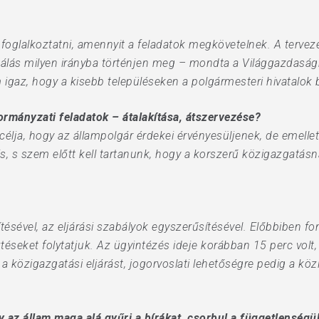
foglalkoztatni, amennyit a feladatok megkövetelnek. A tervez
alizálás milyen irányba történjen meg – mondta a Világgazdaság
 igaz, hogy a kisebb településeken a polgármesteri hivatalok 
kormányzati feladatok – átalakítása, átszervezése?
lja, hogy az állampolgár érdekei érvényesüljenek, de emellett 
s, s szem előtt kell tartanunk, hogy a korszerű közigazgatá
sével, az eljárási szabályok egyszerűsítésével. Előbbiben fon
téseket folytatjuk. Az ügyintézés ideje korábban 15 perc volt,
a közigazgatási eljárást, jogorvoslati lehetőségre pedig a kö
y az állam maga alá gyűri a bírákat, csorbul a függetlenségü