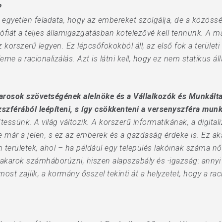
?
 egyetlen feladata, hogy az embereket szolgálja, de a közössé
ozófiát a teljes államigazgatásban kötelezővé kell tennünk. 
korszerű legyen. Ez lépcsőfokokból áll, az első fok a területi
eme a racionalizálás. Azt is látni kell, hogy ez nem statikus á
iparosok szövetségének alelnöke és a Vállalkozók és Munkál
zszférából leépíteni, s így csökkenteni a versenyszféra munk
essünk. A világ változik. A korszerű informatikának, a digital
de már a jelen, s ez az emberek és a gazdaság érdeke is. Ez ak
 területek, ahol – ha például egy település lakóinak száma n
akarok számháborúzni, hiszen alapszabály és -igazság: annyi 
st zajlik, a kormány ősszel tekinti át a helyzetet, hogy a rac