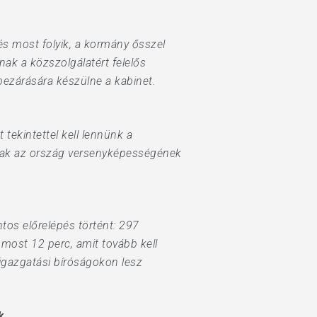
és most folyik, a kormány ősszel
nak a közszolgálatért felelős
bezárására készülne a kabinet.
tekintettel kell lennünk a
snak az ország versenyképességének
tos előrelépés történt: 297
 most 12 perc, amit tovább kell
zigazgatási bíróságokon lesz
k.