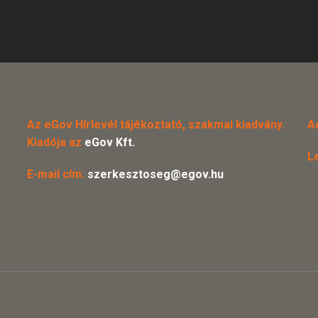
Az eGov Hírlevél tájékoztató, szakmai kiadvány.
A
Kiadója az
eGov Kft.
L
E-mail cím:
szerkesztoseg@egov.hu