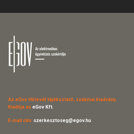
Az eGov Hírlevél tájékoztató, szakmai kiadvány.
Kiadója az
eGov Kft.
E-mail cím:
szerkesztoseg@egov.hu