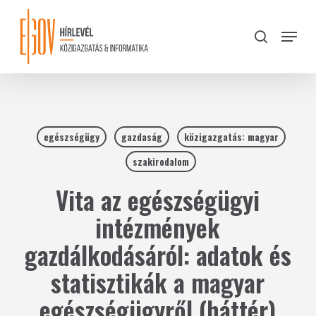
Skip
to
Menu
search
main
Close
content
Menu
egészségügy
gazdaság
közigazgatás: magyar
szakirodalom
Vita az egészségügyi
intézmények
gazdálkodásáról: adatok és
statisztikák a magyar
egészségügyről (háttér)