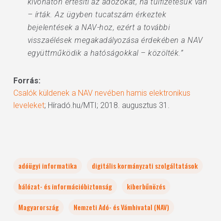
kivonaton értesíti az adózókat, ha túlfizetésük van
– írták. Az ügyben tucatszám érkeztek
bejelentések a NAV-hoz, ezért a további
visszaélések megakadályozása érdekében a NAV
együttműködik a hatóságokkal – közölték.”
Forrás:
Csalók küldenek a NAV nevében hamis elektronikus
leveleket
; Híradó.hu/MTI; 2018. augusztus 31.
adóügyi informatika
digitális kormányzati szolgáltatások
hálózat- és információbiztonság
kiberbűnözés
Magyarország
Nemzeti Adó- és Vámhivatal (NAV)