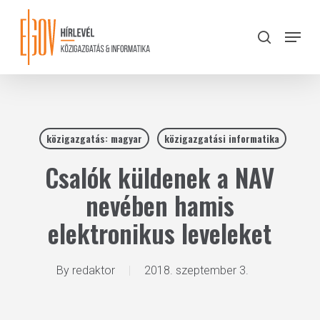
Skip
to
Menu
search
main
Close
content
Menu
közigazgatás: magyar
közigazgatási informatika
Csalók küldenek a NAV
nevében hamis
elektronikus leveleket
By
redaktor
2018. szeptember 3.