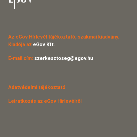
Az eGov Hírlevél tájékoztató, szakmai kiadvány.
Kiadója az
eGov Kft.
E-mail cím:
szerkesztoseg@egov.hu
Adatvédelmi tájékoztató
Leiratkozás az eGov Hírlevélről