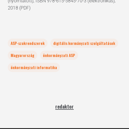
(nyomtatott), ISBN 978-615-5845-70-3 (elektronikus);
2018 (PDF)
ASP-szakrendszerek
digitális kormányzati szolgáltatások
Magyarország
önkormányzati ASP
önkormányzati informatika
redaktor