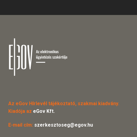
Az eGov Hírlevél tájékoztató, szakmai kiadvány.
Kiadója az
eGov Kft.
E-mail cím:
szerkesztoseg@egov.hu