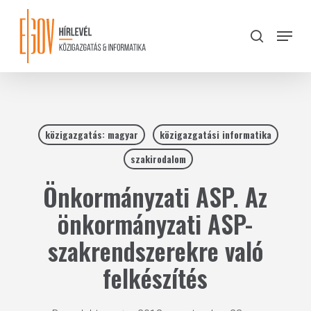
Skip
to
Menu
search
main
Close
content
Menu
közigazgatás: magyar
közigazgatási informatika
szakirodalom
Önkormányzati ASP. Az
önkormányzati ASP-
szakrendszerekre való
felkészítés