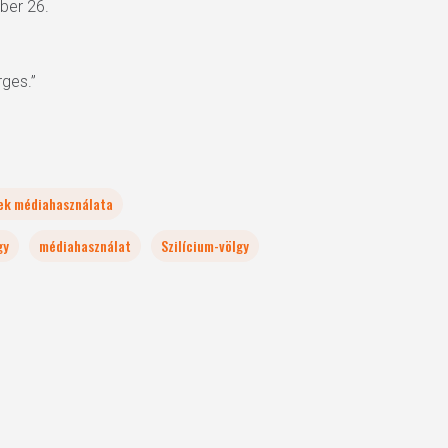
óber 26.
rges.”
ek médiahasználata
gy
médiahasználat
Szilícium-völgy