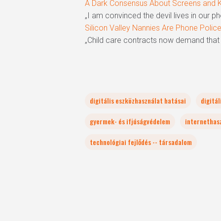
A Dark Consensus About Screens and Ki
„I am convinced the devil lives in our p
Silicon Valley Nannies Are Phone Police
„Child care contracts now demand that 
digitális eszközhasználat hatásai
digitá
gyermek- és ifjúságvédelem
internethas
technológiai fejlődés -- társadalom