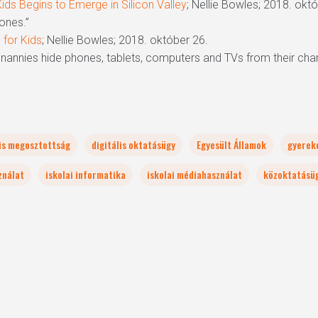
ds Begins to Emerge in Silicon Valley
; Nellie Bowles; 2018. okt
hones.”
 for Kids
; Nellie Bowles; 2018. október 26.
nannies hide phones, tablets, computers and TVs from their cha
lis megosztottság
digitális oktatásügy
Egyesült Államok
gyerek
ználat
iskolai informatika
iskolai médiahasználat
közoktatásü