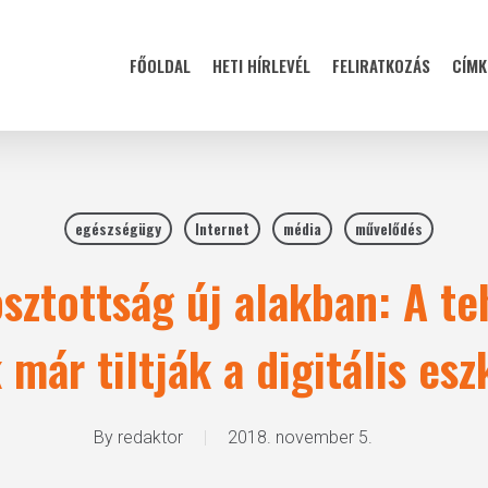
FŐOLDAL
HETI HÍRLEVÉL
FELIRATKOZÁS
CÍMK
egészségügy
Internet
média
művelődés
sztottság új alakban: A t
 már tiltják a digitális es
By
redaktor
2018. november 5.