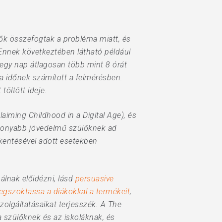
ők összefogtak a probléma miatt, és
Ennek következtében látható például
egy nap átlagosan több mint 8 órát
la időnek számított a felmérésben.
öltött ideje.
aiming Childhood in a Digital Age), és
csonyabb jövedelmű szülőknek ad
kkentésével adott esetekben
álnak előidézni, lásd
persuasive
egszoktassa a diákokkal a termékeit
,
zolgáltatásaikat terjesszék. A The
a szülőknek és az iskoláknak, és