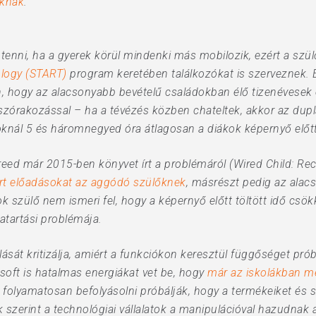
uknak
.
enni, ha a gyerek körül mindenki más mobilozik, ezért a szül
logy (START)
program keretében találkozókat is szerveznek. 
, hogy az alacsonyabb bevételű családokban élő tizenévesek 
 szórakozással – ha a tévézés közben chateltek, akkor az dup
ál 5 és háromnegyed óra átlagosan a diákok képernyő előtt t
eed már 2015-ben könyvet írt a problémáról (Wired Child: Recl
art előadásokat az aggódó szülőknek
, másrészt pedig az ala
k szülő nem ismeri fel, hogy a képernyő előtt töltött idő csö
tartási problémája.
ását kritizálja, amiért a funkciókon keresztül függőséget prób
osoft is hatalmas energiákat vet be, hogy
már az iskolákban m
 folyamatosan befolyásolni próbálják, hogy a termékeiket és s
szerint a technológiai vállalatok a manipulációval hazudnak 