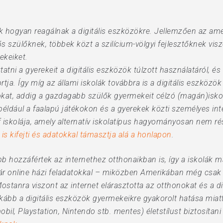
k hogyan reagálnak a digitális eszközökre. Jellemzően az amer
s szülőknek, többek közt a szilícium-völgyi fejlesztőknek visz
ekeiket.
tni a gyerekeit a digitális eszközök túlzott használatáról, és 
ja. Így míg az állami iskolák továbbra is a digitális eszközök 
okat, addig a gazdagabb szülők gyermekeit célzó (magán)iskol
éldául a faalapú játékokon és a gyerekek közti személyes int
iskolája, amely alternatív iskolatípus hagyományosan nem rész
n is kifejti és adatokkal támasztja alá a honlapon
.
 hozzáfértek az internethez otthonaikban is, így a iskolák má
 akár online házi feladatokkal – miközben Amerikában még csa
Mostanra viszont az internet elárasztotta az otthonokat és a di
nkább a digitális eszközök gyermekeikre gyakorolt hatása mia
mobil, Playstation, Nintendo stb. mentes) életstílust biztosí