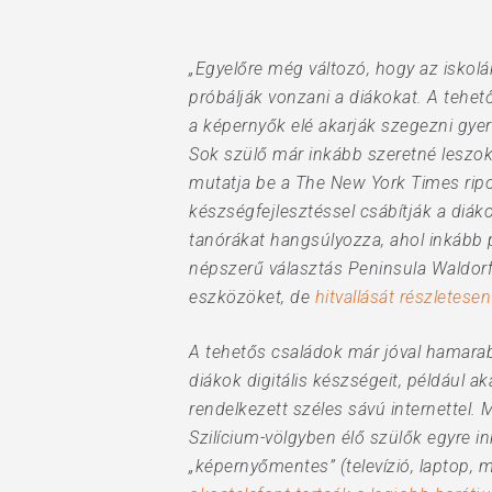
„Egyelőre még változó, hogy az iskolá
próbálják vonzani a diákokat. A tehető
a képernyők elé akarják szegezni gyer
Hit enter to search or ESC to close
Sok szülő már inkább szeretné leszokta
mutatja be a The New York Times riport
készségfejlesztéssel csábítják a diák
tanórákat hangsúlyozza, ahol inkább p
népszerű választás Peninsula Waldorf 
eszközöket, de
hitvallását részletese
A tehetős családok már jóval hamarabb
diákok digitális készségeit, például
rendelkezett széles sávú internettel. 
Szilícium-völgyben élő szülők egyre i
„képernyőmentes” (televízió, laptop, 