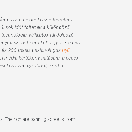
fér hozzá mindenki az internethez.
úl sok időt töltenek a különböző
 technológiai vállalatoknál dolgozó
ényük szerint nem kell a gyerek egész
ed és 200 másik pszichológus
nyílt
gi média kártékony hatására, a cégek
vel és szabályzatával, ezért a
.
ls. The rich are banning screens from