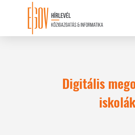
Skip
to
main
content
Digitális mego
iskolák