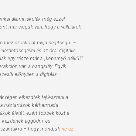
ikai állami iskolák még ezzel
ont már elegük van, hogy a vállalatok
ehhez az iskolát hívja segítségül –
elérhetőségével és az órai digitális
ák egy része már a „képernyő nélküli”
erakción van a hangsúly. Egyik
esíti előnyben a digitális
r régen elkezdték fejleszteni a
k a háztartások kétharmada
ákok életét, ezért többek közt a
tt kezdenek aggódni, és
tani számukra – hogy mondjuk
ne az