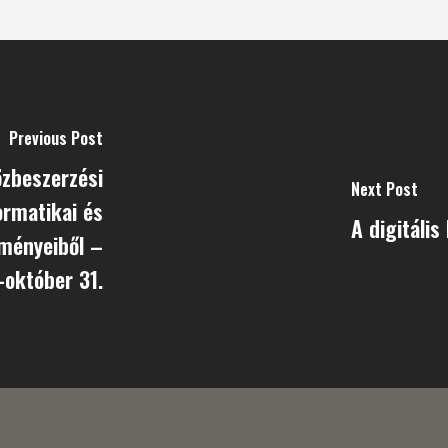
Previous Post
özbeszerzési
Next Post
ormatikai és
A digitális
dményeiből –
-október 31.