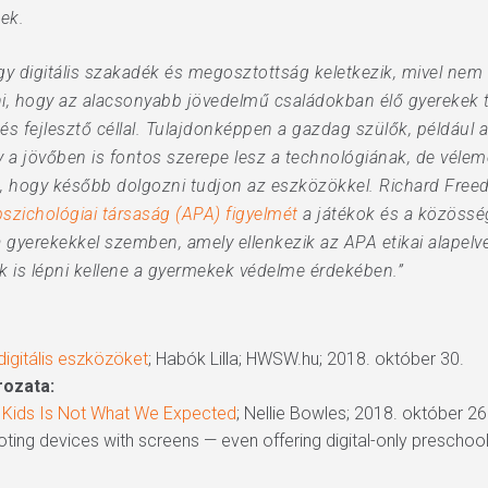
nek.
y digitális szakadék és megosztottság keletkezik, mivel nem 
i, hogy az alacsonyabb jövedelmű családokban élő gyerekek t
s fejlesztő céllal. Tulajdonképpen a gazdag szülők, például a
 a jövőben is fontos szerepe lesz a technológiának, de vélem
oz, hogy később dolgozni tudjon az eszközökkel. Richard Fre
 pszichológiai társaság (APA) figyelmét
a játékok és a közössé
a gyerekekkel szemben, amely ellenkezik az APA etikai alapelvei
k is lépni kellene a gyermekek védelme érdekében.”
 digitális eszközöket
; Habók Lilla; HWSW.hu; 2018. október 30.
ozata:
r Kids Is Not What We Expected
; Nellie Bowles; 2018. október 26
moting devices with screens — even offering digital-only preschoo