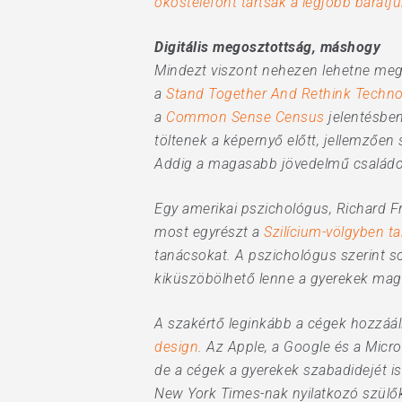
okostelefont tartsák a legjobb barátj
Digitális megosztottság, máshogy
Mindezt viszont nehezen lehetne megt
a
Stand Together And Rethink Techno
a
Common Sense Census
jelentésben
töltenek a képernyő előtt, jellemzően
Addig a magasabb jövedelmű családokn
Egy amerikai pszichológus, Richard Fr
most egyrészt a
Szilícium-völgyben t
tanácsokat. A pszichológus szerint so
kiküszöbölhető lenne a gyerekek maga
A szakértő leginkább a cégek hozzááll
design
. Az Apple, a Google és a Micr
de a cégek a gyerekek szabadidejét is
New York Times-nak nyilatkozó szülők 