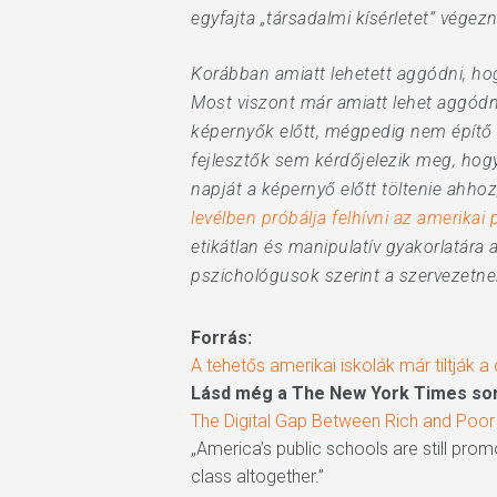
egyfajta „társadalmi kísérletet” végez
Korábban amiatt lehetett aggódni, hog
Most viszont már amiatt lehet aggódn
képernyők előtt, mégpedig nem építő é
fejlesztők sem kérdőjelezik meg, hogy
napját a képernyő előtt töltenie ahh
levélben próbálja felhívni az amerikai
etikátlan és manipulatív gyakorlatára 
pszichológusok szerint a szervezetne
Forrás:
A tehetős amerikai iskolák már tiltják a
Lásd még a The New York Times sor
The Digital Gap Between Rich and Poo
„America’s public schools are still pro
class altogether.”