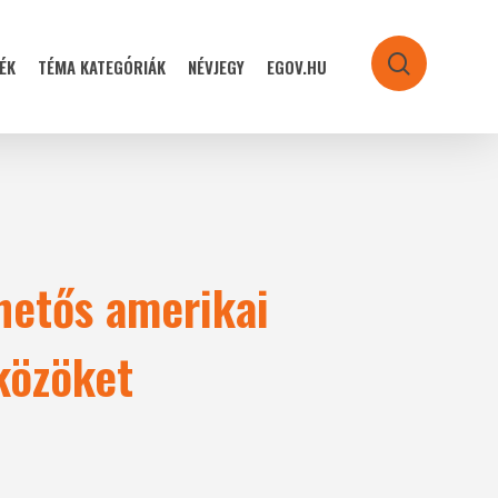
ÉK
TÉMA KATEGÓRIÁK
NÉVJEGY
EGOV.HU
search
ehetős amerikai
zközöket