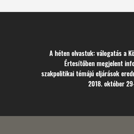
A héten olvastuk: válogatás a K
Értesítőben megjelent inf
szakpolitikai témájú eljárások ere
2018. október 29