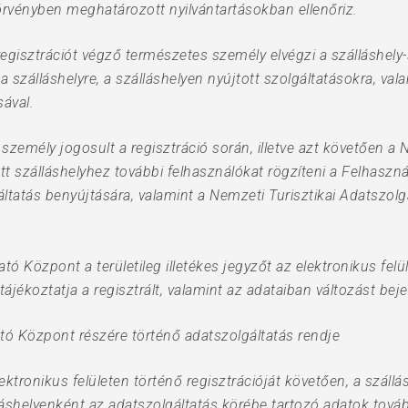
törvényben meghatározott nyilvántartásokban ellenőriz.
regisztrációt végző természetes személy elvégzi a szálláshely
a szálláshelyre, a szálláshelyen nyújtott szolgáltatásokra, vala
ával.
személy jogosult a regisztráció során, illetve azt követően a 
tt szálláshelyhez további felhasználókat rögzíteni a Felhaszn
áltatás benyújtására, valamint a Nemzeti Turisztikai Adatszol
ató Központ a területileg illetékes jegyzőt az elektronikus felü
ájékoztatja a regisztrált, valamint az adataiban változást beje
ató Központ részére történő adatszolgáltatás rendje
lektronikus felületen történő regisztrációját követően, a száll
láshelyenként az adatszolgáltatás körébe tartozó adatok továb