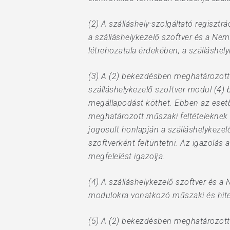
(2) A szálláshely-szolgáltató regisztr
a szálláshelykezelő szoftver és a Ne
létrehozatala érdekében, a szálláshely
(3) A (2) bekezdésben meghatározott k
szálláshelykezelő szoftver modul (4
megállapodást köthet. Ebben az esetbe
meghatározott műszaki feltételeknek va
jogosult honlapján a szálláshelykezel
szoftverként feltüntetni. Az igazolá
megfelelést igazolja.
(4) A szálláshelykezelő szoftver és a
modulokra vonatkozó műszaki és hitel
(5) A (2) bekezdésben meghatározott