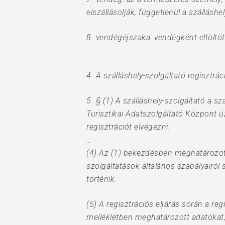
elszállásolják, függetlenül a szálláshe
8. vendégéjszaka: vendégként eltöltöt
…
4. A szálláshely-szolgáltató regisztrá
5. § (1) A szálláshely-szolgáltató a 
Turisztikai Adatszolgáltató Központ üz
regisztrációt elvégezni.
…
(4) Az (1) bekezdésben meghatározott
szolgáltatások általános szabályairól s
történik.
(5) A regisztrációs eljárás során a r
mellékletben meghatározott adatokat,