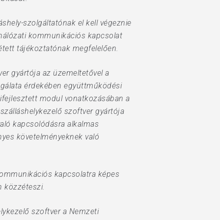
áshely-szolgáltatónak el kell végeznie
s hálózati kommunikációs kapcsolat
zétett tájékoztatónak megfelelően.
er gyártója az üzemeltetővel a
zsgálata érdekében együttműködési
kifejlesztett modul vonatkozásában a
 szálláshelykezelő szoftver gyártója
 való kapcsolódásra alkalmas
vényes követelményeknek való
i kommunikációs kapcsolatra képes
n közzéteszi.
lykezelő szoftver a Nemzeti