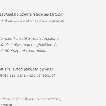
-szolgáltató üzemeltetése alá tartozó
mint az általa kezelt szálláshelykezelő
Nemzeti Turisztikai Adatszolgáltató
álói Szabályzatnak megfelelően. A
gáltató Központ elektronikus
let által automatikusan generált
lentő szálláshely-szolgáltatókról.
áshelykezelő szoftver alkalmazásával,
bítását.