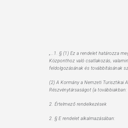
„…1. § (1) Ez a rendelet határozza meg
Központhoz való csatlakozás, valamin
feldolgozásának és továbbításának sz
(2) A Kormány a Nemzeti Turisztikai
Részvénytársaságot (a továbbiakban: M
Hit enter to search or ESC to close
2. Értelmező rendelkezések
2. § E rendelet alkalmazásában: