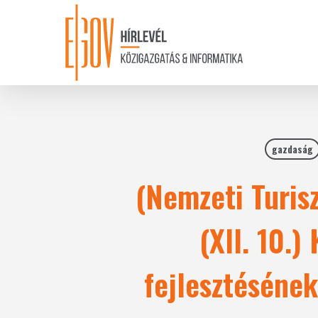
Skip
to
main
content
gazdaság
(Nemzeti Turis
(XII. 10.)
fejlesztésének