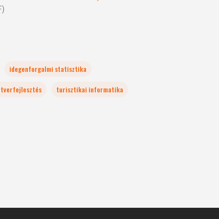
F)
idegenforgalmi statisztika
ftverfejlesztés
turisztikai informatika