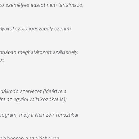
kozó személyes adatot nem tartalmazó,
lyairól szóló jogszabály szerinti
ontjában meghatározott szálláshely,
s;
zdálkodó szervezet (ideértve a
az egyéni vállalkozókat is);
 program, mely a Nemzeti Turisztikai
deiglenesen a szálláshelyen