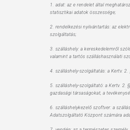
1. adat: az e rendelet által meghatár
statisztikai adatok összessége;
2. rendelkezési nyilvántartás: az elek
szolgáltatás;
3. szálláshely: a kereskedelemről szól
valamint a tartós szálláshasználati sz
4. szálláshely-szolgáltatás: a Kertv. 
5. szálláshely-szolgáltató: a Kertv. 2
gazdasági társaságokat, a tevékenys
6. szálláshelykezelő szoftver: a száll
Adatszolgáltató Központ számára ada
7. vendég: az a természetes személy, a