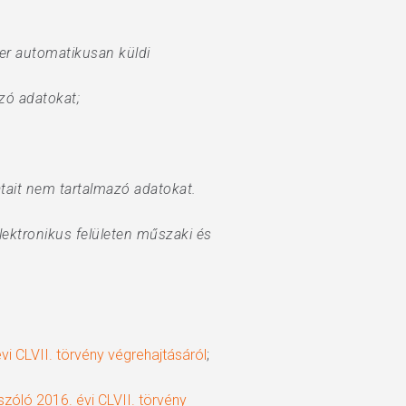
er automatikusan küldi
ozó adatokat;
tait nem tartalmazó adatokat.
ektronikus felületen műszaki és
évi CLVII. törvény végrehajtásáról
;
óló 2016. évi CLVII. törvény