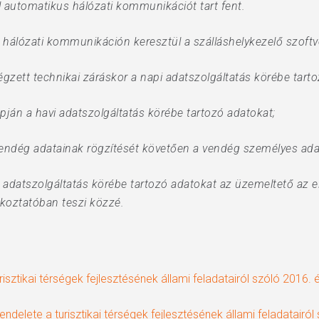
l automatikus hálózati kommunikációt tart fent.
hálózati kommunikáción keresztül a szálláshelykezelő szoftv
égzett technikai záráskor a napi adatszolgáltatás körébe tart
ján a havi adatszolgáltatás körébe tartozó adatokat;
 vendég adatainak rögzítését követően a vendég személyes ada
adatszolgáltatás körébe tartozó adatokat az üzemeltető az el
jékoztatóban teszi közzé.
risztikai térségek fejlesztésének állami feladatairól szóló 2016. 
lete a turisztikai térségek fejlesztésének állami feladatairól sz