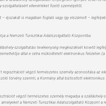
ly-szolgáltatásért ellenértéket fizető személyétől;
t – éjszakát is magában foglaló vagy így elszámolt – legfeljeb
ciója a Nemzeti Turisztikai Adatszolgáltató Központba
szálláshely-szolgáltatási tevékenység megkezdését követő legfe
emeltetője által e célra működtetett elektronikus felületen (a 
 regisztrációt végző természetes személy azonosítása az ele
zóló törvény szerinti, a Kormány által biztosított elektronikus
egisztrációt végző természetes személy megadja a szálláshely-
 amelyeket a Nemzeti Turisztikai Adatszolgáltató Központ a r