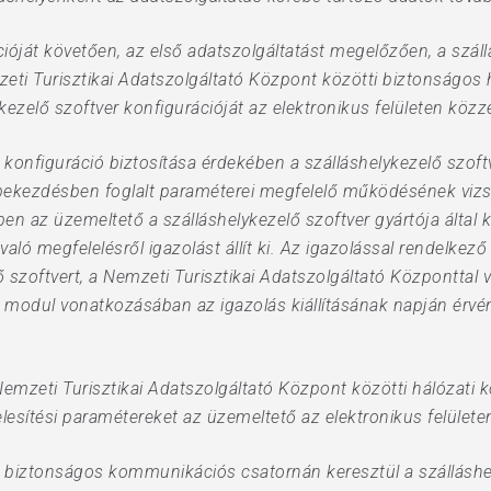
ációját követően, az első adatszolgáltatást megelőzően, a száll
mzeti Turisztikai Adatszolgáltató Központ közötti biztonságo
kezelő szoftver konfigurációját az elektronikus felületen köz
onfiguráció biztosítása érdekében a szálláshelykezelő szoftv
) bekezdésben foglalt paraméterei megfelelő működésének vi
n az üzemeltető a szálláshelykezelő szoftver gyártója által 
ló megfelelésről igazolást állít ki. Az igazolással rendelkező
ő szoftvert, a Nemzeti Turisztikai Adatszolgáltató Központtal
s a modul vonatkozásában az igazolás kiállításának napján ér
 Nemzeti Turisztikai Adatszolgáltató Központ közötti hálózat
esítési paramétereket az üzemeltető az elektronikus felülete
 biztonságos kommunikációs csatornán keresztül a szálláshe