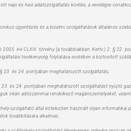
ozott napi és havi adatszolgáltatás körébe, a vendégre vonat
tronikus ügyintézés és a bizalmi szolgáltatások általános szabá
ó 2005. évi CLXIV. törvény (a továbbiakban: Kertv.) 2. § 22. p
olgáltatási tevékenység folytatása esetében a biztosított szállá
2. § 23. és 24. pontjában meghatározott szolgáltatás;
. § 23. és 24. pontjában meghatározott szolgáltatást nyújtó ga
égük okán adószámmal rendelkező magánszemélyeket, valamint 
áshely-szolgáltató által kötelezően használt olyan informatikai
tok továbbítására alkalmas;
ki a szálláshely-szolgáltatást ténylegesen igénybe veszi és i