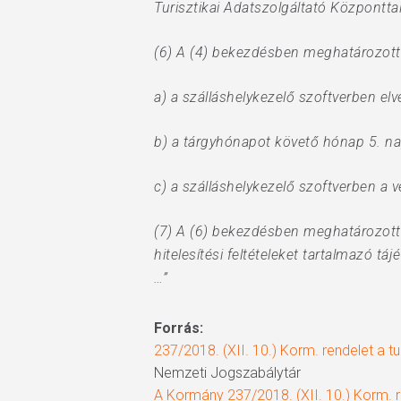
Turisztikai Adatszolgáltató Központta
(6) A (4) bekezdésben meghatározott 
a) a szálláshelykezelő szoftverben elv
b) a tárgyhónapot követő hónap 5. nap
c) a szálláshelykezelő szoftverben a
(7) A (6) bekezdésben meghatározott 
hitelesítési feltételeket tartalmazó tá
…”
Forrás:
237/2018. (XII. 10.) Korm. rendelet a tu
Nemzeti Jogszabálytár
A Kormány 237/2018. (XII. 10.) Korm. rende