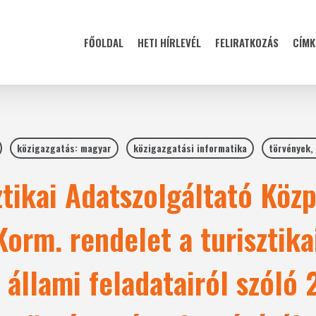
FŐOLDAL
HETI HÍRLEVÉL
FELIRATKOZÁS
CÍMK
közigazgatás: magyar
közigazgatási informatika
törvények,
ztikai Adatszolgáltató Köz
 Korm. rendelet a turisztik
 állami feladatairól szóló 2