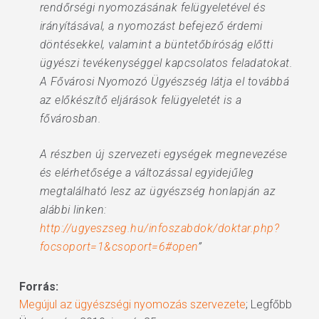
rendőrségi nyomozásának felügyeletével és
irányításával, a nyomozást befejező érdemi
döntésekkel, valamint a büntetőbíróság előtti
ügyészi tevékenységgel kapcsolatos feladatokat.
A Fővárosi Nyomozó Ügyészség látja el továbbá
az előkészítő eljárások felügyeletét is a
fővárosban.
A részben új szervezeti egységek megnevezése
és elérhetősége a változással egyidejűleg
megtalálható lesz az ügyészség honlapján az
alábbi linken:
http://ugyeszseg.hu/infoszabdok/doktar.php?
focsoport=1&csoport=6#open
”
Forrás:
Megújul az ügyészségi nyomozás szervezete
; Legfőbb