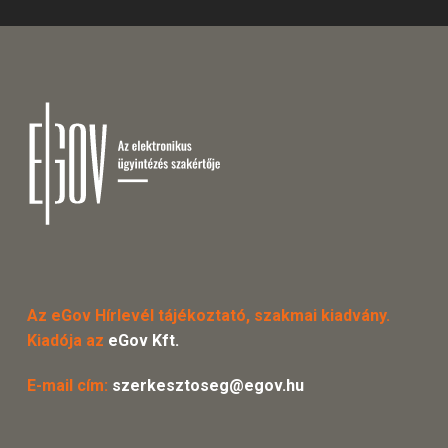
Az eGov Hírlevél tájékoztató, szakmai kiadvány.
Kiadója az
eGov Kft.
E-mail cím:
szerkesztoseg@egov.hu