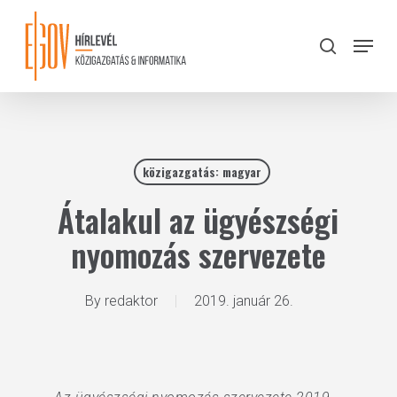
Skip
to
Menu
search
main
Close
content
Menu
közigazgatás: magyar
Átalakul az ügyészségi
nyomozás szervezete
By
redaktor
2019. január 26.