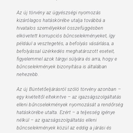
Az új törvény az ügyészségi nyomozás
kizárólagos hatáskörébe utalja továbbá a
hivatalos személyekkel összefüggésben
elkövetett korrupciós bűncselekményeket, így
például a vesztegetés, a befolyás vásárlása, a
befolyással üzérkedés meghatározott eseteit,
figyelemmel azok tárgyi súlyára és arra, hogy e
bűncselekmények bizonyítása is általában
nehezebb.
Az új Büntetőeljárásról szóló törvény azonban –
egy kivételtől eltekintve – az igazságszolgáltatás
elleni bűncselekmények nyomozását a rendőrség
hatáskörébe utalta. Ezért – a teljesség igénye
nélkül – az igazságszolgáltatás elleni
bűncselekmények közül az eddig a járási és