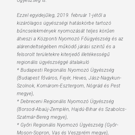
Ügyészség is.
Ezzel egyidejűleg, 2019. február 1-jétől a
kizárólagos ügyészségi hatáskörbe tartozó
bűncselekmények nyomozását teljes körűen
átveszi a Központi Nyomozó Főügyészség és az
alárendeltségében működő járási szintű és a
felsorolt területekre kiterjedő illetékességű
regionális ügyészséggé átalakuló
* Budapesti Regionális Nyomozó Ügyészség
(Budapest főváros, Fejér, Heves, Jász-Nagykun-
Szolnok, Komárom-Esztergom, Nógrád és Pest
megye),
* Debreceni Regionális Nyomozó Ügyészség
(Borsod-Abaúj-Zemplén, Hajdú-Bihar és Szabolcs-
Szatmár-Bereg megye),
* Győri Regionális Nyomozó Ügyészség (Győr-
Moson-Sopron, Vas és Veszprém megye),