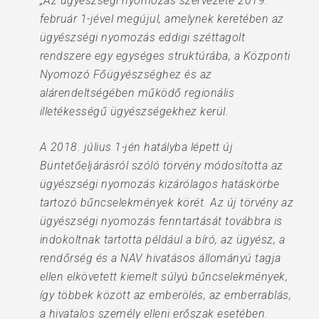
„Az ügyészségi nyomozás szervezete 2019.
február 1-jével megújul, amelynek keretében az
ügyészségi nyomozás eddigi széttagolt
rendszere egy egységes struktúrába, a Központi
Nyomozó Főügyészséghez és az
alárendeltségében működő regionális
illetékességű ügyészségekhez kerül.
A 2018. július 1-jén hatályba lépett új
Büntetőeljárásról szóló törvény módosította az
ügyészségi nyomozás kizárólagos hatáskörbe
tartozó bűncselekmények körét. Az új törvény az
ügyészségi nyomozás fenntartását továbbra is
indokoltnak tartotta például a bíró, az ügyész, a
rendőrség és a NAV hivatásos állományú tagja
ellen elkövetett kiemelt súlyú bűncselekmények,
így többek között az emberölés, az emberrablás,
a hivatalos személy elleni erőszak esetében.