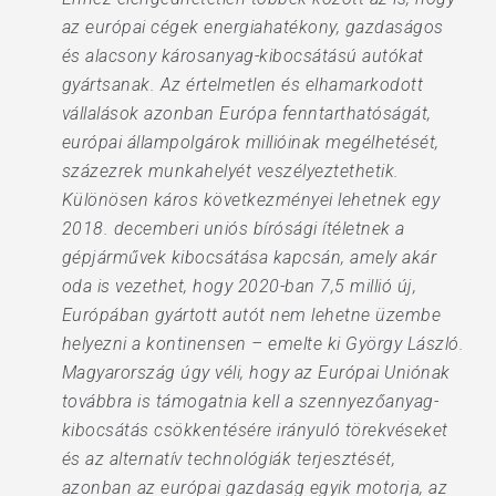
az európai cégek energiahatékony, gazdaságos
és alacsony károsanyag-kibocsátású autókat
gyártsanak. Az értelmetlen és elhamarkodott
vállalások azonban Európa fenntarthatóságát,
európai állampolgárok millióinak megélhetését,
százezrek munkahelyét veszélyeztethetik.
Különösen káros következményei lehetnek egy
2018. decemberi uniós bírósági ítéletnek a
gépjárművek kibocsátása kapcsán, amely akár
oda is vezethet, hogy 2020-ban 7,5 millió új,
Európában gyártott autót nem lehetne üzembe
helyezni a kontinensen – emelte ki György László.
Magyarország úgy véli, hogy az Európai Uniónak
továbbra is támogatnia kell a szennyezőanyag-
kibocsátás csökkentésére irányuló törekvéseket
és az alternatív technológiák terjesztését,
azonban az európai gazdaság egyik motorja, az