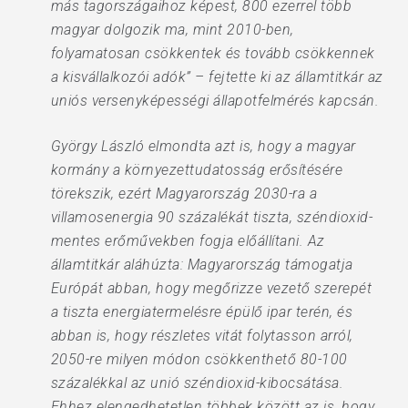
más tagországaihoz képest, 800 ezerrel több
magyar dolgozik ma, mint 2010-ben,
folyamatosan csökkentek és tovább csökkennek
a kisvállalkozói adók” – fejtette ki az államtitkár az
uniós versenyképességi állapotfelmérés kapcsán.
György László elmondta azt is, hogy a magyar
kormány a környezettudatosság erősítésére
törekszik, ezért Magyarország 2030-ra a
villamosenergia 90 százalékát tiszta, széndioxid-
mentes erőművekben fogja előállítani. Az
államtitkár aláhúzta: Magyarország támogatja
Európát abban, hogy megőrizze vezető szerepét
a tiszta energiatermelésre épülő ipar terén, és
abban is, hogy részletes vitát folytasson arról,
2050-re milyen módon csökkenthető 80-100
százalékkal az unió széndioxid-kibocsátása.
Ehhez elengedhetetlen többek között az is, hogy