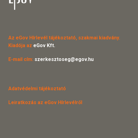
Az eGov Hírlevél tájékoztató, szakmai kiadvány.
Kiadója az
eGov Kft.
E-mail cím:
szerkesztoseg@egov.hu
Adatvédelmi tájékoztató
Leiratkozás az eGov Hírlevélről