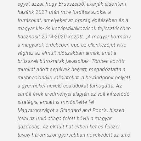
egyet azzal, hogy Brüsszelből akarják eldönteni,
hazánk 2021 után mire fordítsa azokat a
forrásokat, amelyeket az ország építésében és a
magyar kis- és középvállalkozások fejlesztésében
hasznosít 2014-2020 között. „A magyar kormány
a magyarok érdekében épp az ellenkezőjét vitte
véghez az elmúlt időszakban annak, amit a
brüsszeli bürokraták javasoltak. Többek között
munkát adott segélyek helyett, megadóztatta a
multinacionális vállalatokat, a bevándorlók helyett
a gyermeket nevelő családokat támogatta. Az
elmúlt évek eredményei alapján ez volt kifizetődő
stratégia, emiatt is minősítette fel
Magyarországot a Standard and Poor’s, hiszen
jóval az unió átlaga fölött bővül a magyar
gazdaság. Az elmúlt hat évben két és félszer,
tavaly háromszor gyorsabban növekedett az unió