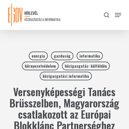
Skip
to
Menu
search
main
Close
content
Menu
energia
gazdaság
informatika
környezetvédelem
közigazgatás: külföldön
közigazgatási informatika
Versenyképességi Tanács
Brüsszelben, Magyarország
csatlakozott az Európai
Blokklánc Partnerséghez