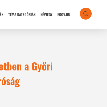
ÉK
TÉMA KATEGÓRIÁK
NÉVJEGY
EGOV.HU
search
etben a Győri
róság