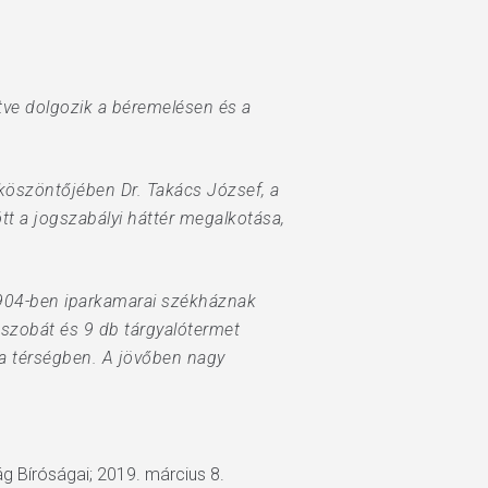
ltve dolgozik a béremelésen és a
köszöntőjében Dr. Takács József, a
t a jogszabályi háttér megalkotása,
1904-ben iparkamarai székháznak
 szobát és 9 db tárgyalótermet
 a térségben. A jövőben nagy
g Bíróságai; 2019. március 8.