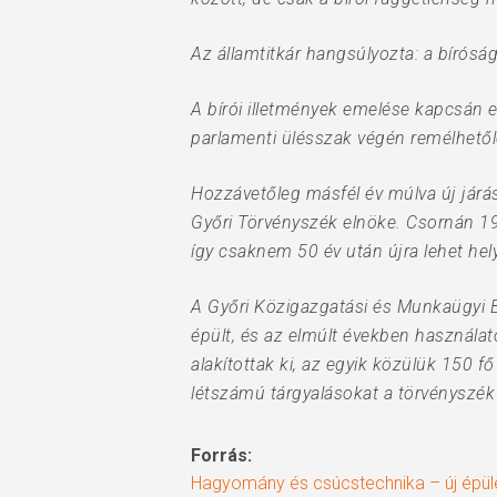
Az államtitkár hangsúlyozta: a bírós
A bírói illetmények emelése kapcsán e
parlamenti ülésszak végén remélhetől
Hozzávetőleg másfél év múlva új járá
Győri Törvényszék elnöke. Csornán 19
így csaknem 50 év után újra lehet hely
A Győri Közigazgatási és Munkaügyi B
épült, és az elmúlt években használat
alakítottak ki, az egyik közülük 150 
létszámú tárgyalásokat a törvényszék é
Forrás:
Hagyomány és csúcstechnika – új épül