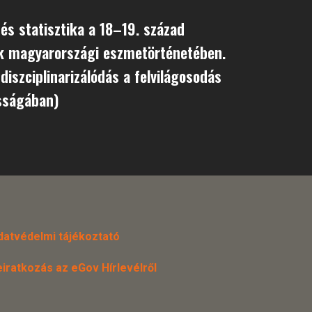
 és statisztika a 18–19. század
ak magyarországi eszmetörténetében.
 diszciplinarizálódás a felvilágosodás
sságában)
datvédelmi tájékoztató
eiratkozás az eGov Hírlevélről