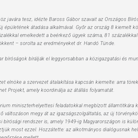
öz javára tesz, idézte Baross Gábor szavait az Országos Bírós
j épületének átadása alkalmával. Győr az ország 8 kiemelt k
ázalékkal emelkedett a beérkező ügyek száma, 81 százalékkal t
ökkent – sorolta az eredményeket dr. Handó Tünde.
 bíróságok bírálják el leggyorsabban a közigazgatási és mu
et elnöke a szervezet átalakítása kapcsán kiemelte: arra tö
net Projekt, amely koordinálja az átállás folyamatát.
érium miniszterhelyettesi feladatokkal megbízott államtitkára
változáson megy át az igazságszolgáltatás, az új törvényköny
i bírósági rendszer is, amely 1949-ig Magyarországon is külö
ztjük most ezzel. Hozzátette: az alkotmányos dialógusnak he
megőrzése mellett.