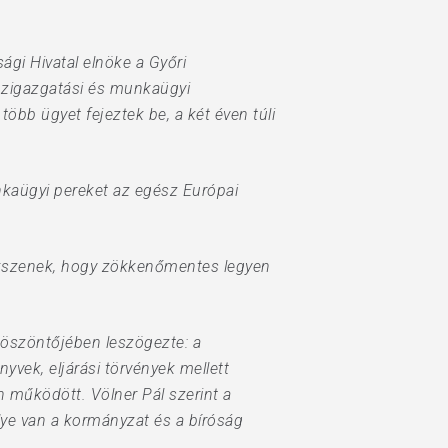
ági Hivatal elnöke a Győri
özigazgatási és munkaügyi
öbb ügyet fejeztek be, a két éven túli
nkaügyi pereket az egész Európai
rekszenek, hogy zökkenőmentes legyen
 köszöntőjében leszögezte: a
vek, eljárási törvények mellett
n működött. Völner Pál szerint a
lye van a kormányzat és a bíróság