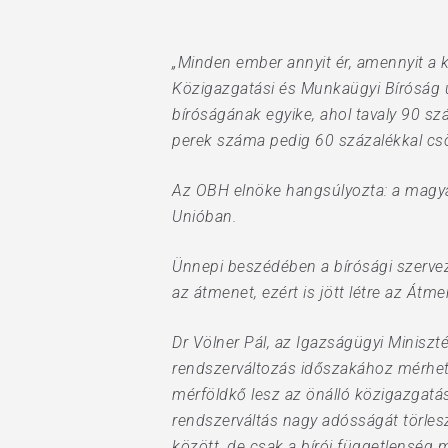
Hit enter to search or ESC to close
„Minden ember annyit ér, amennyit a k
Közigazgatási és Munkaügyi Bíróság ú
bíróságának egyike, ahol tavaly 90 sz
perek száma pedig 60 százalékkal cs
Az OBH elnöke hangsúlyozta: a magyar
Unióban.
Ünnepi beszédében a bírósági szervez
az átmenet, ezért is jött létre az Átme
Dr Völner Pál, az Igazságügyi Miniszt
rendszerváltozás időszakához mérhető 
mérföldkő lesz az önálló közigazgatás
rendszerváltás nagy adósságát törles
között, de csak a bírói függetlenség 