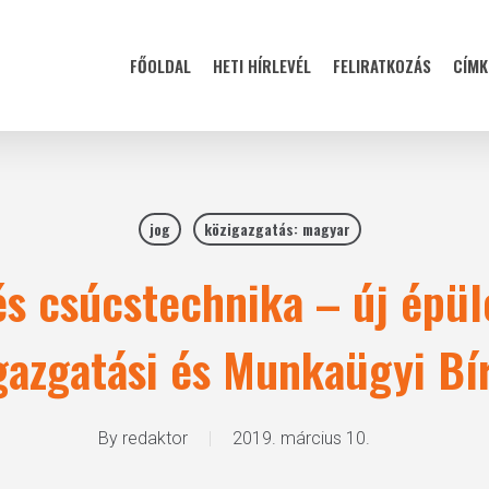
FŐOLDAL
HETI HÍRLEVÉL
FELIRATKOZÁS
CÍMK
jog
közigazgatás: magyar
 csúcstechnika – új épül
gazgatási és Munkaügyi Bí
By
redaktor
2019. március 10.