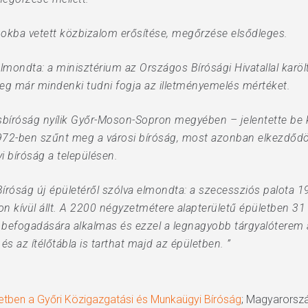
ágokba vetett közbizalom erősítése, megőrzése elsődleges.
lmondta: a minisztérium az Országos Bírósági Hivatallal karö
eg már mindenki tudni fogja az illetményemelés mértéket.
sbíróság nyílik Győr-Moson-Sopron megyében – jelentette be 
72-ben szűnt meg a városi bíróság, most azonban elkezdődöt
i bíróság a településen.
íróság új épületéről szólva elmondta: a szecessziós palota 
on kívül állt. A 2200 négyzetmétere alapterületű épületben 31
fő befogadására alkalmas és ezzel a legnagyobb tárgyalóterem
s az ítélőtábla is tarthat majd az épületben. ”
etben a Győri Közigazgatási és Munkaügyi Bíróság
; Magyarorszá