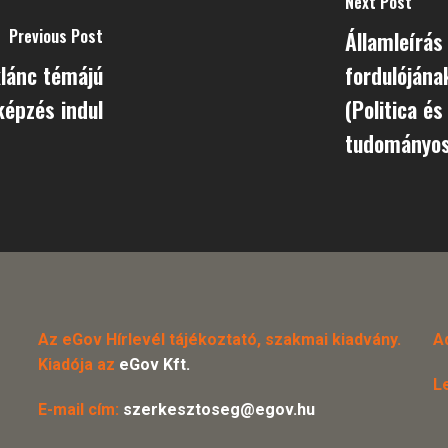
Next Post
Previous Post
Államleírás
lánc témájú
fordulóján
képzés indul
(Politica és
tudományo
Az eGov Hírlevél tájékoztató, szakmai kiadvány.
A
Kiadója az
eGov Kft.
L
E-mail cím:
szerkesztoseg@egov.hu