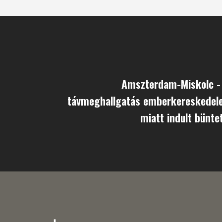
Amszterdam-Miskolc -
távmeghallgatás emberkereskedel
miatt indult bünte