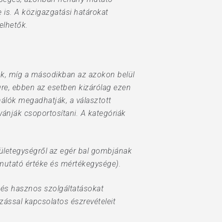
 is. A közigazgatási határokat
elhetők.
ök, míg a másodikban az azokon belül
gre, ebben az esetben kizárólag ezen
nálók megadhatják, a választott
ívánják csoportosítani. A kategóriák
rületegységről az egér bal gombjának
 mutató értéke és mértékegysége).
 és hasznos szolgáltatásokat
ással kapcsolatos észrevételeit