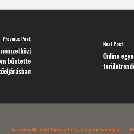
Previous Post
Next Post
 nemzetközi
Online egye
em bűntette
területrend
tőeljárásban
Az eGov Hírlevél tájékoztató, szakmai kiadvány.
A