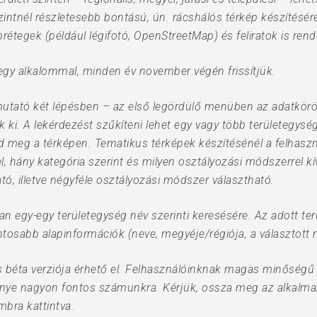
zintnél részletesebb bontású, ún. rácshálós térkép készítésére
rétegek (például légifotó, OpenStreetMap) és feliratok is rend
gy alkalommal, minden év november végén frissítjük.
mutató két lépésben – az első legördülő menüben az adatkör
 ki. A lekérdezést szűkíteni lehet egy vagy több területegysé
jd meg a térképen. Tematikus térképek készítésénél a felhasz
l, hány kategória szerint és milyen osztályozási módszerrel k
, illetve négyféle osztályozási módszer választható.
n egy-egy területegység név szerinti keresésére. Az adott te
ntosabb alapinformációk (neve, megyéje/régiója, a választott
 béta verziója érhető el. Felhasználóinknak magas minőségű
énye nagyon fontos számunkra. Kérjük, ossza meg az alkalmaz
bra kattintva.