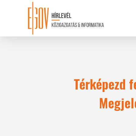
Skip
to
main
content
Térképezd f
Megjel