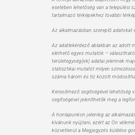
esetében lehetőség van a települési s
tartalmazó térképekhez további térkép
Az alkalmazásban szereplő adatokat e
Az adatlekérdező ablakban az adott 
elérhető egyes mutatók – választhatók
területegység(ek) adatai jelennek ma
statisztikai mutatót milyen színezésse
száma három és tíz között módosítható
Keresőmező segítségével lehetőség va
segítségével jeleníthetők meg a legfo
A honlapunkon jelenleg az alkalmazás
kívánunk nyújtani, ezért az Ön vélem
közvetlenül a Megjegyzés küldése gom