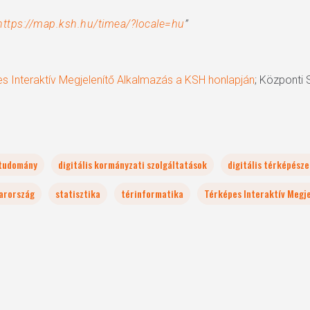
https://map.ksh.hu/timea/?locale=hu
”
s Interaktív Megjelenítő Alkalmazás a KSH honlapján
; Központi S
tudomány
digitális kormányzati szolgáltatások
digitális térképésze
arország
statisztika
térinformatika
Térképes Interaktív Megje