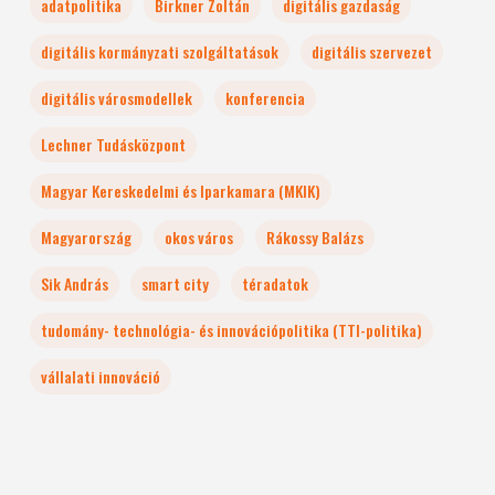
adatpolitika
Birkner Zoltán
digitális gazdaság
digitális kormányzati szolgáltatások
digitális szervezet
digitális városmodellek
konferencia
Lechner Tudásközpont
Magyar Kereskedelmi és Iparkamara (MKIK)
Magyarország
okos város
Rákossy Balázs
Sik András
smart city
téradatok
tudomány- technológia- és innovációpolitika (TTI-politika)
vállalati innováció