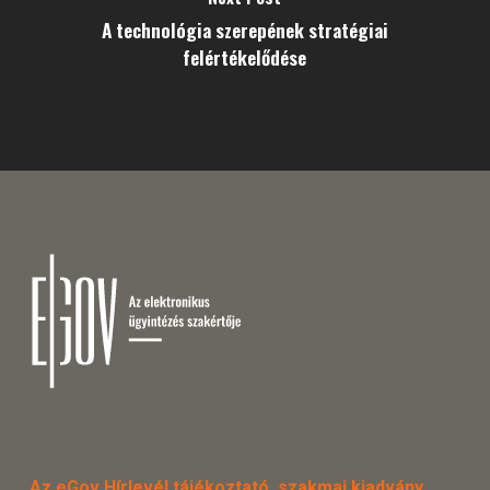
A technológia szerepének stratégiai
felértékelődése
Az eGov Hírlevél tájékoztató, szakmai kiadvány.