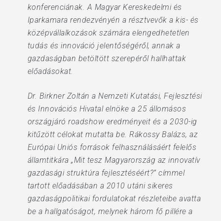
konferenciának. A Magyar Kereskedelmi és
Iparkamara rendezvényén a résztvevők a kis- és
középvállalkozások számára elengedhetetlen
tudás és innováció jelentőségéről, annak a
gazdaságban betöltött szerepéről hallhattak
előadásokat.
Dr. Birkner Zoltán a Nemzeti Kutatási, Fejlesztési
és Innovációs Hivatal elnöke a 25 állomásos
országjáró roadshow eredményeit és a 2030-ig
kitűzött célokat mutatta be. Rákossy Balázs, az
Európai Uniós források felhasználásáért felelős
államtitkára „Mit tesz Magyarország az innovatív
gazdasági struktúra fejlesztéséért?” címmel
tartott előadásában a 2010 utáni sikeres
gazdaságpolitikai fordulatokat részleteibe avatta
be a hallgatóságot, melynek három fő pillére a