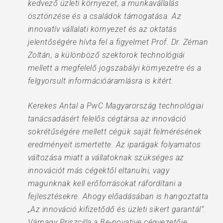
kedvező üzleti környezet, a munkavállalás
ösztönzése és a családok támogatása. Az
innovatív vállalati környezet és az oktatás
jelentőségére hívta fel a figyelmet Prof. Dr. Zéman
Zoltán, a különböző szektorok technológiái
mellett a megfelelő jogszabályi környezetre és a
felgyorsult információáramlásra is kitért.
Kerekes Antal a PwC Magyarország technológiai
tanácsadásért felelős cégtársa az innováció
sokrétűségére mellett cégük saját felmérésének
eredményeit ismertette. Az iparágak folyamatos
változása miatt a vállatoknak szükséges az
innovációt más cégektől eltanulni, vagy
magunknak kell erőforrásokat ráfordítani a
fejlesztésekre. Ahogy előadásában is hangoztatta
„Az innováció kifizetődő és üzleti sikert garantál”.
Várnagy Priszcilla a Be-novative cégvezetője