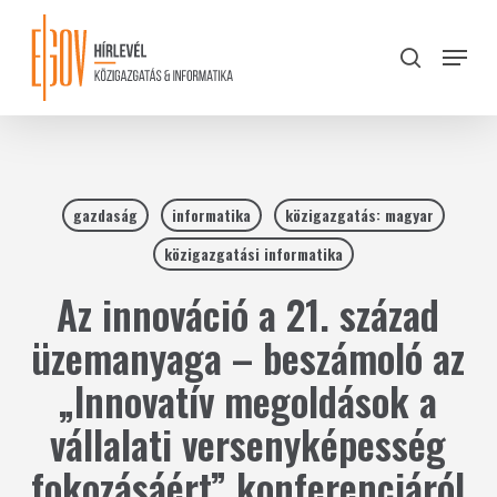
Skip
to
Menu
search
main
Close
content
Menu
gazdaság
informatika
közigazgatás: magyar
közigazgatási informatika
Az innováció a 21. század
üzemanyaga – beszámoló az
„Innovatív megoldások a
vállalati versenyképesség
fokozásáért” konferenciáról