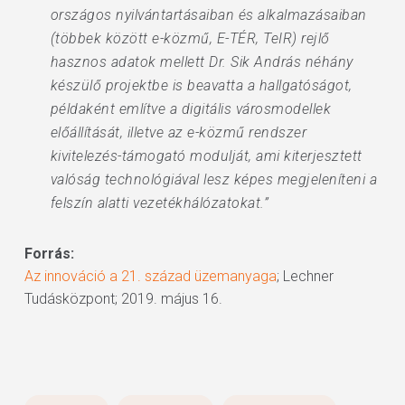
országos nyilvántartásaiban és alkalmazásaiban
(többek között e-közmű, E-TÉR, TeIR) rejlő
hasznos adatok mellett Dr. Sik András néhány
készülő projektbe is beavatta a hallgatóságot,
példaként említve a digitális városmodellek
előállítását, illetve az e-közmű rendszer
kivitelezés-támogató modulját, ami kiterjesztett
valóság technológiával lesz képes megjeleníteni a
felszín alatti vezetékhálózatokat.”
Forrás:
Az innováció a 21. század üzemanyaga
; Lechner
Tudásközpont; 2019. május 16.