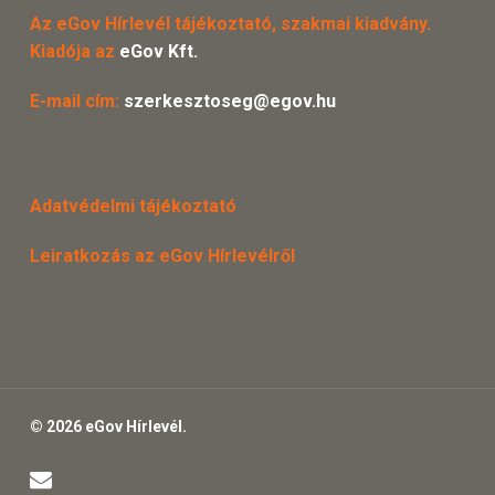
Az eGov Hírlevél tájékoztató, szakmai kiadvány.
Kiadója az
eGov Kft.
E-mail cím:
szerkesztoseg@egov.hu
Adatvédelmi tájékoztató
Leiratkozás az eGov Hírlevélről
© 2026 eGov Hírlevél.
email