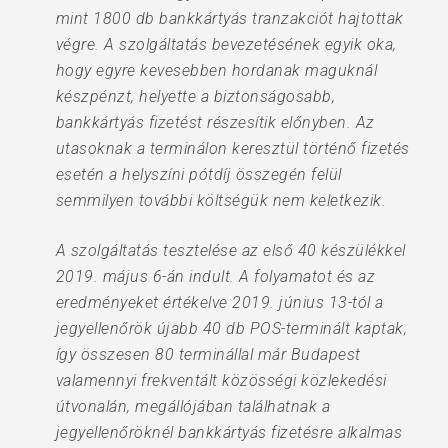
mint 1800 db bankkártyás tranzakciót hajtottak
végre. A szolgáltatás bevezetésének egyik oka,
hogy egyre kevesebben hordanak maguknál
készpénzt, helyette a biztonságosabb,
bankkártyás fizetést részesítik előnyben. Az
utasoknak a terminálon keresztül történő fizetés
esetén a helyszíni pótdíj összegén felül
semmilyen további költségük nem keletkezik.
A szolgáltatás tesztelése az első 40 készülékkel
2019. május 6-án indult. A folyamatot és az
eredményeket értékelve 2019. június 13-tól a
jegyellenőrök újabb 40 db POS-terminált kaptak,
így összesen 80 terminállal már Budapest
valamennyi frekventált közösségi közlekedési
útvonalán, megállójában találhatnak a
jegyellenőröknél bankkártyás fizetésre alkalmas