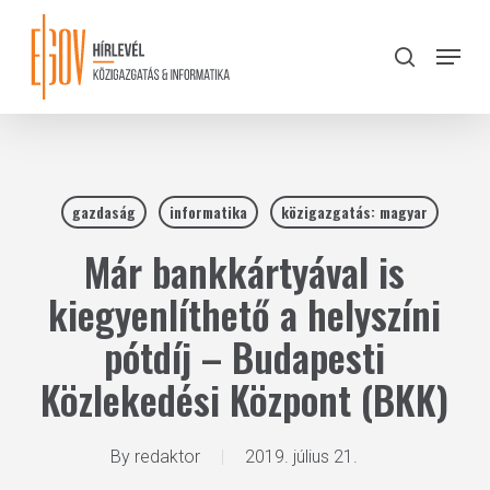
Skip
to
Menu
search
main
Close
content
Menu
gazdaság
informatika
közigazgatás: magyar
Már bankkártyával is
kiegyenlíthető a helyszíni
pótdíj – Budapesti
Közlekedési Központ (BKK)
By
redaktor
2019. július 21.