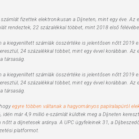
 számlát fizettek elektronikusan a Díjneten, mint egy éve. Az 
mlát rendeztek, 22 százalékkal többet, mint 2018 első félévéb
kiegyenlített számlák összértéke is jelentősen nőtt 2019 első
keresztül, 24 százalékkal többet, mint egy évvel korábban. A
 a társaság.
kiegyenlített számlák összértéke is jelentősen nőtt 2019 első
keresztül, 24 százalékkal többet, mint egy évvel korábban. A
 a társaság.
, hogy
egyre többen váltanak a hagyományos papíralapúról ele
,6, idén már 4,9 millió e-számlát küldtek meg a Díjneten kereszt
n nőtt a díjnetesek aránya. A UPC ügyfeleinek 31, a Díjbesz
zetési platformot.