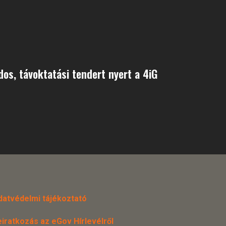
dos, távoktatási tendert nyert a 4iG
datvédelmi tájékoztató
eiratkozás az eGov Hírlevélről