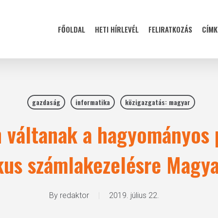
FŐOLDAL
HETI HÍRLEVÉL
FELIRATKOZÁS
CÍMK
gazdaság
informatika
közigazgatás: magyar
 váltanak a hagyományos 
kus számlakezelésre Magy
By
redaktor
2019. július 22.