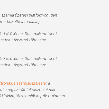
e-számla-fizetési platformon idén
en – közölte a társaság.
 félévében: 30,4 milliárd forint
z esetek túlnyomó többsége
 félévében: 30,4 milliárd forint
z esetek túlnyomó többsége
ktronikus számlakezelésre
: a
ül a regisztrált felhasználóknak.
edő Holdingtól számlát kapók majdnem