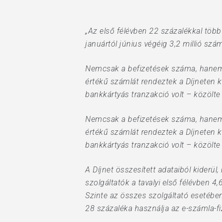
Hit enter to search or ESC to close
„Az első félévben 22 százalékkal több
januártól június végéig 3,2 millió szá
Nemcsak a befizetések száma, hanem a 
értékű számlát rendeztek a Díjneten 
bankkártyás tranzakció volt – közölte
Nemcsak a befizetések száma, hanem a 
értékű számlát rendeztek a Díjneten 
bankkártyás tranzakció volt – közölte
A Díjnet összesített adataiból kiderül
szolgáltatók a tavalyi első félévben 4
Szinte az összes szolgáltató esetébe
28 százaléka használja az e-számla-fi