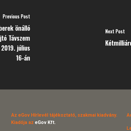
Previous Post
berek önálló
Next Post
újtó Távszem
Kétmilliár
2019. július
16-án
Az eGov Hírlevél tájékoztató, szakmai kiadvány.
A
Kiadója az
eGov Kft.
L