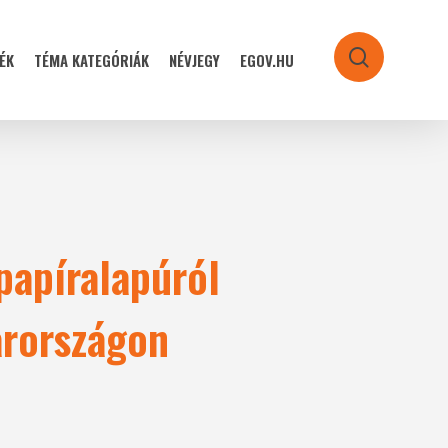
ÉK
TÉMA KATEGÓRIÁK
NÉVJEGY
EGOV.HU
search
papíralapúról
arországon