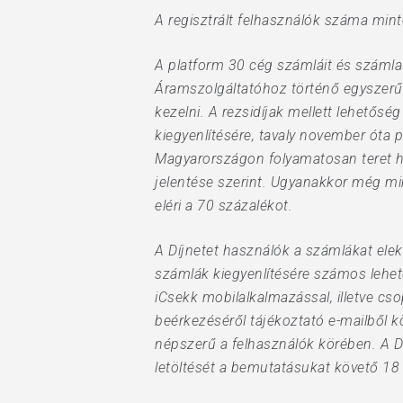
A regisztrált felhasználók száma minte
A platform 30 cég számláit és számla
Áramszolgáltatóhoz történő egyszerű 
kezelni. A rezsidíjak mellett lehetőség
kiegyenlítésére, tavaly november óta
Magyarországon folyamatosan teret hó
jelentése szerint. Ugyanakkor még min
eléri a 70 százalékot.
A Díjnetet használók a számlákat elek
számlák kiegyenlítésére számos lehető
iCsekk mobilalkalmazással, illetve cs
beérkezéséről tájékoztató e-mailből k
népszerű a felhasználók körében. A Dí
letöltését a bemutatásukat követő 18