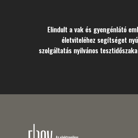
Elindult a vak és gyengénlátó em
életviteléhez segítséget ny
szolgáltatás nyilvános tesztidőszaka 