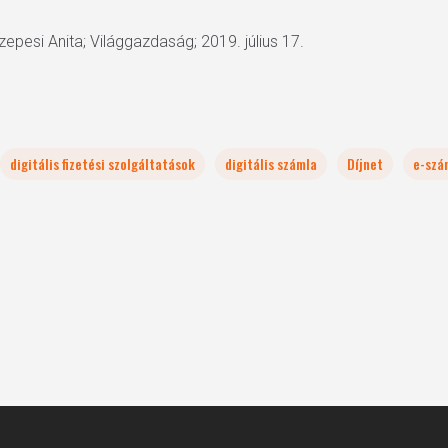
Szepesi Anita; Világgazdaság; 2019. július 17.
digitális fizetési szolgáltatások
digitális számla
Díjnet
e-szá