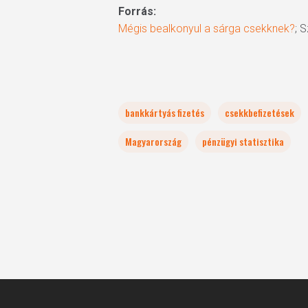
Forrás:
Mégis bealkonyul a sárga csekknek?
; 
bankkártyás fizetés
csekkbefizetések
Magyarország
pénzügyi statisztika