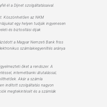
él él a Díjnet szolgáltatásaival.
ránt. Köszönhetően az NKM
mlájukat egy helyen tudják ingyenesen
leti és biztosítási díjak
ázódott a Magyar Nemzeti Bank friss
lektronikus számlakiegyenlítés aránya
gyelmezteti őket a rendszer. A
ssel, internetbanki átutalással,
nlíthetőek. Akár a számla
en indított szolgáltatás nagyon
akciók megtekintését és a számlák