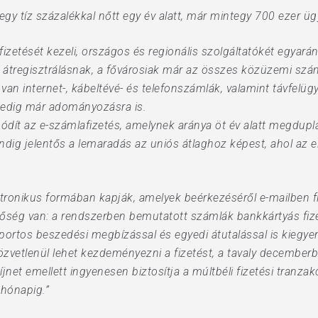
gy tíz százalékkal nőtt egy év alatt, már mintegy 700 ezer ügyf
fizetését kezeli, országos és regionális szolgáltatókét egya
átregisztrálásnak, a fővárosiak már az összes közüzemi szá
 van internet-, kábeltévé- és telefonszámlák, valamint távfelügye
 pedig már adományozásra is.
dít az e-számlafizetés, amelynek aránya öt év alatt megdupl
dig jelentős a lemaradás az uniós átlaghoz képest, ahol az e
tronikus formában kapják, amelyek beérkezéséről e-mailben fi
ség van: a rendszerben bemutatott számlák bankkártyás fizeté
oportos beszedési megbízással és egyedi átutalással is kiegye
özvetlenül lehet kezdeményezni a fizetést, a tavaly decemberb
jnet emellett ingyenesen biztosítja a múltbéli fizetési tranz
 hónapig.”