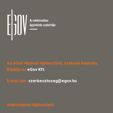
Az eGov Hírlevél tájékoztató, szakmai kiadvány.
Kiadója az
eGov Kft.
E-mail cím:
szerkesztoseg@egov.hu
Adatvédelmi tájékoztató