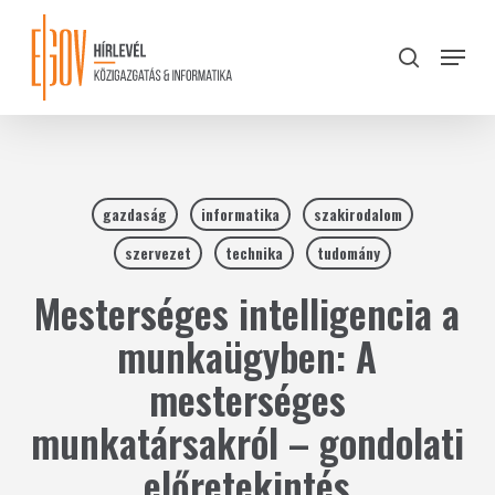
Skip
to
Menu
search
main
Close
content
Menu
gazdaság
informatika
szakirodalom
szervezet
technika
tudomány
Mesterséges intelligencia a
munkaügyben: A
mesterséges
munkatársakról – gondolati
előretekintés