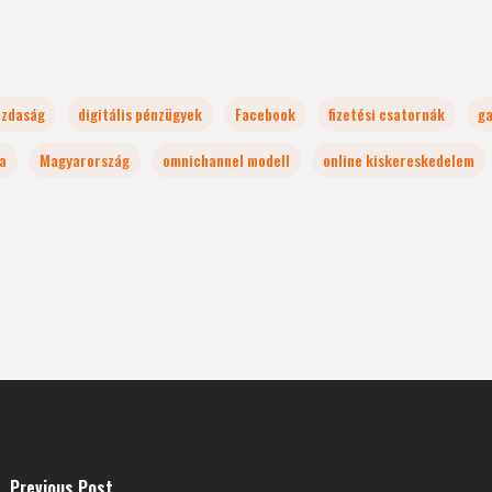
azdaság
digitális pénzügyek
Facebook
fizetési csatornák
ga
a
Magyarország
omnichannel modell
online kiskereskedelem
Previous Post