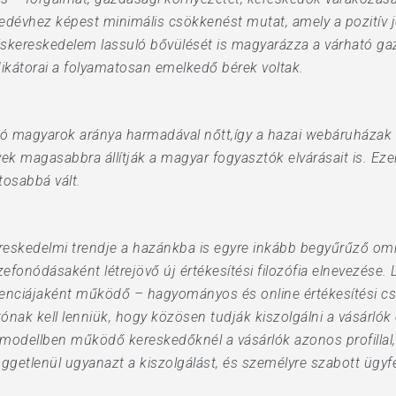
edévhez képest minimális csökkenést mutat, amely a pozitív j
skereskedelem lassuló bővülését is magyarázza a várható gaz
kátorai a folyamatosan emelkedő bérek voltak.
rló magyarok aránya harmadával nőtt,így a hazai webáruházak 
yek magasabbra állítják a magyar fogyasztók elvárásait is. E
tosabbá vált.
ereskedelmi trendje a hazánkba is egyre inkább begyűrűző omn
fonódásaként létrejövő új értékesítési filozófia elnevezése.
renciájaként működő – hagyományos és online értékesítési cs
ónak kell lenniük, hogy közösen tudják kiszolgálni a vásárló
i modellben működő kereskedőknél a vásárlók azonos profillal
üggetlenül ugyanazt a kiszolgálást, és személyre szabott ügyf