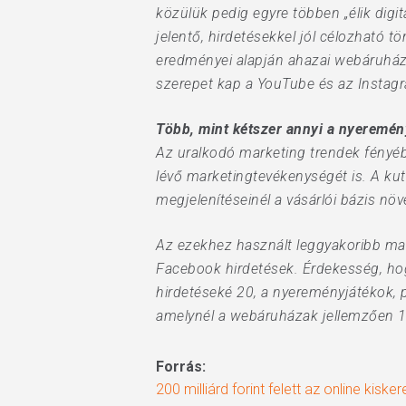
közülük pedig egyre többen „élik digit
jelentő, hirdetésekkel jól célozható 
eredményei alapján ahazai webáruháza
szerepet kap a YouTube és az Instag
Több, mint kétszer annyi a nyeremény
Az uralkodó marketing trendek fényéb
lévő marketingtevékenységét is. A ku
megjelenítéseinél a vásárlói bázis növ
Az ezekhez használt leggyakoribb mark
Facebook hirdetések. Érdekesség, hog
hirdetéseké 20, a nyereményjátékok,
amelynél a webáruházak jellemzően 1
Forrás:
200 milliárd forint felett az online kis