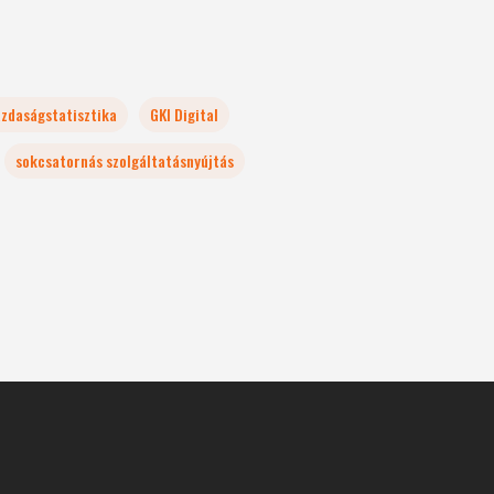
zdaságstatisztika
GKI Digital
sokcsatornás szolgáltatásnyújtás