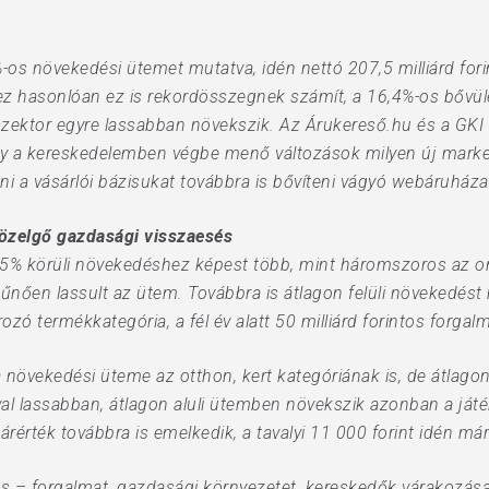
%-os növekedési ütemet mutatva, idén nettó 207,5 milliárd fori
hez hasonlóan ez is rekordösszegnek számít, a 16,4%-os bővü
ktor egyre lassabban növekszik. Az Árukereső.hu és a GKI D
ogy a kereskedelemben végbe menő változások milyen új mark
 a vásárlói bázisukat továbbra is bővíteni vágyó webáruháza
közelgő gazdasági visszaesés
 körüli növekedéshez képest több, mint háromszoros az onli
tűnően lassult az ütem. Továbbra is átlagon felüli növekedés
 termékkategória, a fél év alatt 50 milliárd forintos forgal
vekedési üteme az otthon, kert kategóriának is, de átlagon fe
l lassabban, átlagon aluli ütemben növekszik azonban a játék
rérték továbbra is emelkedik, a tavalyi 11 000 forint idén már
ös – forgalmat, gazdasági környezetet, kereskedők várakozása