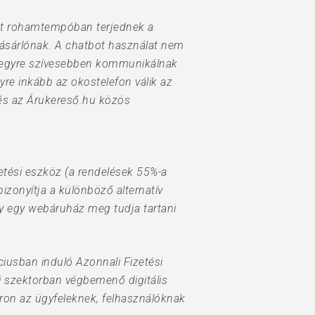
att rohamtempóban terjednek a
vásárlónak. A chatbot használat nem
el egyre szívesebben kommunikálnak
re inkább az okostelefon válik az
 és az Árukereső.hu közös
.
tési eszköz (a rendelések 55%-a
bizonyítja a különböző alternatív
gy egy webáruház meg tudja tartani
ciusban induló Azonnali Fizetési
i szektorban végbemenő digitális
oron az ügyfeleknek, felhasználóknak