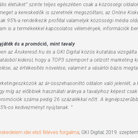
ális életüket” szinte teljes egészében csak a közösségi oldalo
tömeget a kereskedők is szeretnék megszólítani, az Online Kis
k 95%-a rendelkezik profillal valamelyik közösségi média old
ram is a termékekkel kapcsolatos vélemények, információk b
játék és a promóció, mint tavaly
en az Árukereső.hu és a GKI Digital közös kutatása vizsgált
tatásból kiderül, hogy a TOP3 szempont a célzott marketing 
elése, az értékesítés növelése, valamint a vásárlói bázis megta
etingeszközök az ár-összehasonlító oldalon való jelenlét, a 
y míg az előbbiek használati aránya a tavalyihoz képest csak
 promóciók száma pedig 26 százalékkal nőtt. A legnépszerűb
5%-os kedvezményt nyújtanak. ”
kereskedelem idei első féléves forgalma
; GKI Digital; 2019. szepte