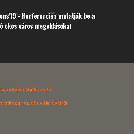
iens’19 - Konferencián mutatják be a
tó okos város megoldásokat
datvédelmi tájékoztató
eiratkozás az eGov Hírlevélről