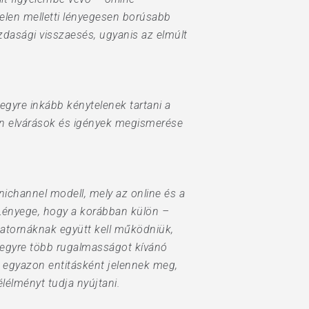
elen melletti lényegesen borúsabb
dasági visszaesés, ugyanis az elmúlt
egyre inkább kénytelenek tartani a
zen elvárások és igények megismerése
ichannel modell, mely az online és a
 Lényege, hogy a korábban külön –
atornáknak együtt kell működniük,
k egyre több rugalmasságot kívánó
, egyazon entitásként jelennek meg,
élélményt tudja nyújtani.