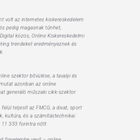
nt volt az internetes kiskereskedelem
lés pedig magasnak tűnhet,
igital közös, Online Kiskereskedelmi
eting trendeket eredményeznek és
k.
ne szektor bővülése, a tavalyi és
t mutat azonban az online
mat generáló műszaki cikk-szektor.
lül teljesít az FMCG, a divat, sport
, kultúra, és a számítástechnikai
 11 333 forintra nőtt.
it figyelembe vevő – online