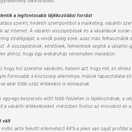
 ügyfélélmény tekintetében.
lentik a legfontosabb tájékozódási forrást
utatása szerint, hirdetői szempontból a marketing, vásárlói sz
 az internet. A vásárlói visszajelzések és a vásárlások sorá
ting stratégiáját, a vevők pedig ezek, azaz más felhasználók é
t. A visszajelzések, kérdőívek, felmérések segítik a vásárlói 
tlen ahhoz, hogy egy webáruház versenyben maradjon.
l, hogy hol szeretne vásárolni, hanem azt, hogy mit, és ehhe
yre fontosabb a közösség véleménye, mások tapasztalatai és vi
ve akár több száz értékelést is elolvasnak.
k egy-egy beszerzés előtt több felületen is tájékozódnak, a 
kell a vásárlói értékeléseket, miközben fontos az innováció és 
 vált
 millió aktív felnőtt internetező 84%-a jelen van saját profilla