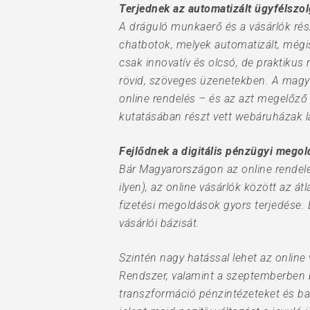
Terjednek az automatizált ügyfélszo
A dráguló munkaerő és a vásárlók rés
chatbotok, melyek automatizált, mégi
csak innovatív és olcsó, de praktikus
rövid, szöveges üzenetekben. A magya
online rendelés – és az azt megelőző
kutatásában részt vett webáruházak l
Fejlődnek a digitális pénzügyi mego
Bár Magyarországon az online rendel
ilyen), az online vásárlók között az á
fizetési megoldások gyors terjedése.
vásárlói bázisát.
Szintén nagy hatással lehet az online
Rendszer, valamint a szeptemberben b
transzformáció pénzintézeteket és ban