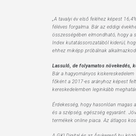
„A tavalyi év első feléhez képest 16,4
féléves forgalma. Bár az eddigi évek
összességében elmondható, hogy a sze
Index kutatássorozatából kiderül, h
ehhez miképp próbálnak alkalmazkodni
Lassuló, de folyamatos növekedés, 
Bár a hagyományos kiskereskedelem 5%
Hit enter to search or ESC to close
főként a 2017-es arányhoz képest fel
kereskedelemben leginkább meghatározó
Érdekesség, hogy hasonlóan magas a nö
és a szépség, egészség egyaránt. Jóva
termékek online piaca. Az átlagos kosá
A GKI Digital és az Árukereső.hu köz