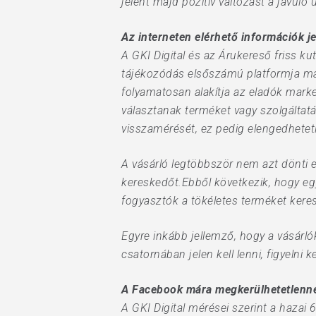
jelent majd pozitív változást a javuló
Az interneten elérhető információk je
A GKI Digital és az Árukereső friss k
tájékozódás elsőszámú platformja már
folyamatosan alakítja az eladók marke
választanak terméket vagy szolgáltatás
visszamérését, ez pedig elengedhete
A vásárló legtöbbször nem azt dönti e
kereskedőt.Ebből következik, hogy eg
fogyasztók a tökéletes terméket keres
Egyre inkább jellemző, hogy a vásárló
csatornában jelen kell lenni, figyelni 
A Facebook mára megkerülhetetlenné
A GKI Digital mérései szerint a hazai 6