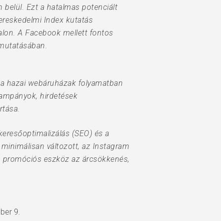
n belül. Ezt a hatalmas potenciált
kereskedelmi Index kutatás
alon. A Facebook mellett fontos
emutatásában.
a a hazai webáruházak folyamatban
kampányok, hirdetések
rtása.
keresőoptimalizálás (SEO) és a
 minimálisan változott, az Instagram
b promóciós eszköz az árcsökkenés,
mber 9.