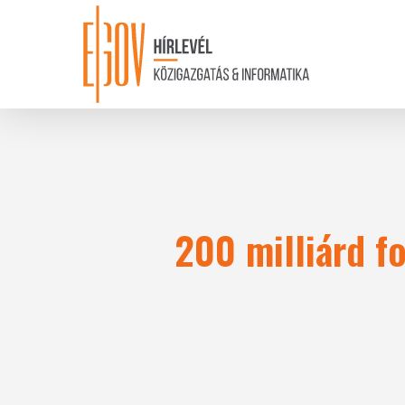
Skip
to
main
content
200 milliárd fo