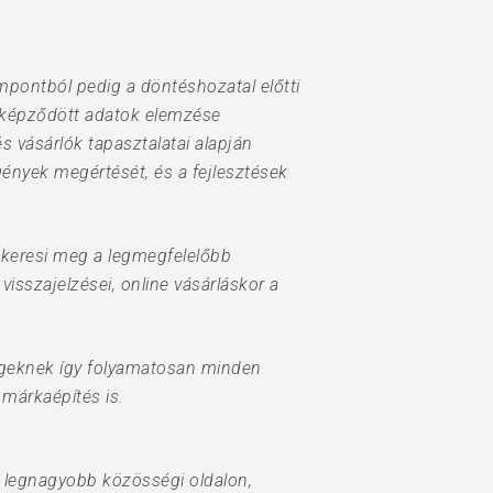
empontból pedig a döntéshozatal előtti
n képződött adatok elemzése
s vásárlók tapasztalatai alapján
igények megértését, és a fejlesztések
z keresi meg a legmegfelelőbb
sszajelzései, online vásárláskor a
cégeknek így folyamatosan minden
a márkaépítés is.
l a legnagyobb közösségi oldalon,