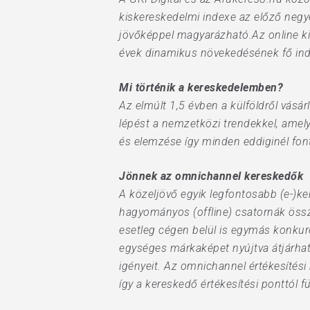
kiskereskedelmi indexe az előző negy
jövőképpel magyarázható.Az online ki
évek dinamikus növekedésének fő indi
Mi történik a kereskedelemben?
Az elmúlt 1,5 évben a külföldről vásá
lépést a nemzetközi trendekkel, amel
és elemzése így minden eddiginél fon
Jönnek az omnichannel kereskedők
A közeljövő egyik legfontosabb (e-)k
hagyományos (offline) csatornák össze
esetleg cégen belül is egymás konku
egységes márkaképet nyújtva átjárhat
igényeit. Az omnichannel értékesítés
így a kereskedő értékesítési ponttól f