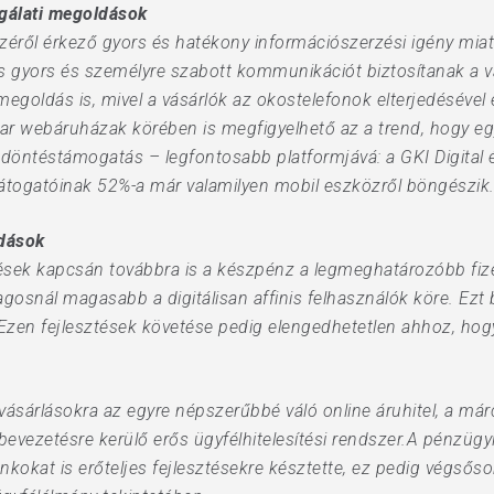
lgálati megoldások
zéről érkező gyors és hatékony információszerzési igény mi
s gyors és személyre szabott kommunikációt biztosítanak a 
 megoldás is, mivel a vásárlók az okostelefonok elterjedésév
r webáruházak körében is megfigyelhető az a trend, hogy egy
 döntéstámogatás – legfontosabb platformjává: a GKI Digital
átogatóinak 52%-a már valamilyen mobil eszközről böngészik
ldások
ések kapcsán továbbra is a készpénz a legmeghatározóbb fize
tlagosnál magasabb a digitálisan affinis felhasználók köre. Ezt 
 Ezen fejlesztések követése pedig elengedhetetlen ahhoz, ho
 vásárlásokra az egyre népszerűbbé váló online áruhitel, a már
evezetésre kerülő erős ügyfélhitelesítési rendszer.A pénzügy
kokat is erőteljes fejlesztésekre késztette, ez pedig végsős