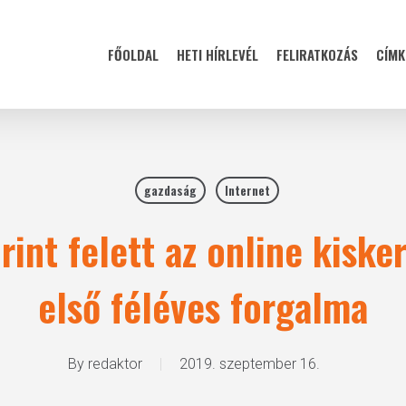
FŐOLDAL
HETI HÍRLEVÉL
FELIRATKOZÁS
CÍMK
gazdaság
Internet
rint felett az online kisk
első féléves forgalma
By
redaktor
2019. szeptember 16.