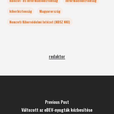
hálózat- és információbiztonság
információbiztonság
kiberbiztonság
Magyarország
Nemzeti Kibervédelmi Intézet (NBSZ NKI)
redaktor
Previous Post
Változott az eBEV-nyugták kézbesítése