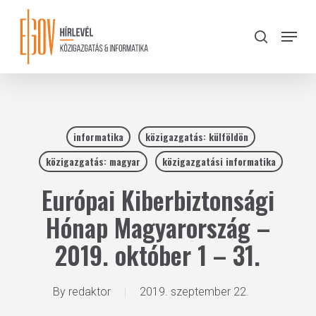
Skip
to
Menu
search
main
Close
content
Menu
informatika
közigazgatás: külföldön
közigazgatás: magyar
közigazgatási informatika
Európai Kiberbiztonsági
Hónap Magyarország –
2019. október 1 – 31.
By
redaktor
2019. szeptember 22.