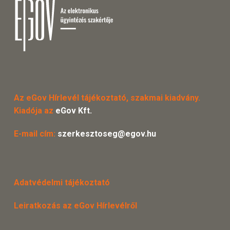
Az eGov Hírlevél tájékoztató, szakmai kiadvány.
Kiadója az
eGov Kft.
E-mail cím:
szerkesztoseg@egov.hu
Adatvédelmi tájékoztató
Leiratkozás az eGov Hírlevélről